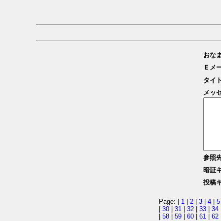
おな
Ｅメ
タイ
メッ
参照
暗証
投稿
Page: |
1
|
2
|
3
|
4
|
5
|
30
|
31
|
32
|
33
|
34
|
58
|
59
|
60
|
61
|
62