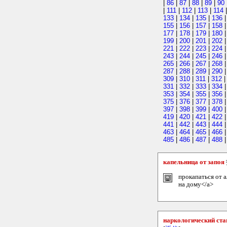
|
86
|
87
|
88
|
89
|
90
|
111
|
112
|
113
|
114
133
|
134
|
135
|
136
155
|
156
|
157
|
158
177
|
178
|
179
|
180
199
|
200
|
201
|
202
221
|
222
|
223
|
224
243
|
244
|
245
|
246
265
|
266
|
267
|
268
287
|
288
|
289
|
290
309
|
310
|
311
|
312
331
|
332
|
333
|
334
353
|
354
|
355
|
356
375
|
376
|
377
|
378
397
|
398
|
399
|
400
419
|
420
|
421
|
422
441
|
442
|
443
|
444
463
|
464
|
465
|
466
485
|
486
|
487
|
488
|
капельница от запоя
прокапаться от а
на дому</a>
наркологический ст