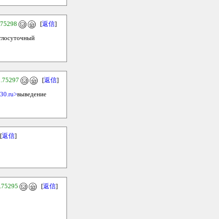
.75298
[
返信
]
глосуточный
.75297
[
返信
]
-30.ru>
выведение
[
返信
]
.75295
[
返信
]