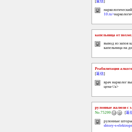
[
返信
]
наркологический 
10.ru>
наркологи
капельница от похме
вывод из запоя к
капельница на д
Реабилитация алког
[
返信
]
врач нарколог вы
цена</a>
рулонные жалюзи с 
No.75299
[
返
рулонные шторы 
shtory-s-elektro