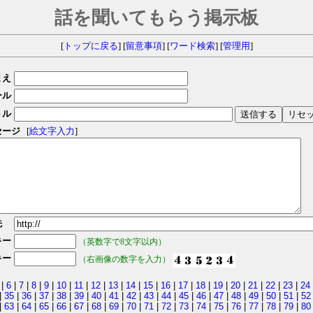
話を聞いてもらう掲示板
[
トップに戻る
] [
留意事項
] [
ワード検索
] [
管理用
]
まえ
ール
トル
セージ
[
絵文字入力
]
先
キー
（英数字で8文字以内）
キー
（右画像の数字を入力）
|
6
|
7
|
8
|
9
|
10
|
11
|
12
|
13
|
14
|
15
|
16
|
17
|
18
|
19
|
20
|
21
|
22
|
23
|
24
|
35
|
36
|
37
|
38
|
39
|
40
|
41
|
42
|
43
|
44
|
45
|
46
|
47
|
48
|
49
|
50
|
51
|
52
|
63
|
64
|
65
|
66
|
67
|
68
|
69
|
70
|
71
|
72
|
73
|
74
|
75
|
76
|
77
|
78
|
79
|
80