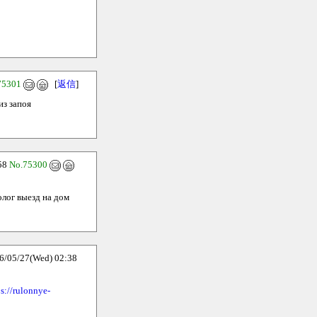
75301
[
返信
]
из запоя
58
No.75300
олог выезд на дом
5/27(Wed) 02:38
s://rulonnye-