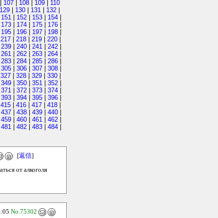
|
107
|
108
|
109
|
110
129
|
130
|
131
|
132
|
|
151
|
152
|
153
|
154
|
|
173
|
174
|
175
|
176
|
|
195
|
196
|
197
|
198
|
|
217
|
218
|
219
|
220
|
|
239
|
240
|
241
|
242
|
|
261
|
262
|
263
|
264
|
|
283
|
284
|
285
|
286
|
|
305
|
306
|
307
|
308
|
|
327
|
328
|
329
|
330
|
|
349
|
350
|
351
|
352
|
|
371
|
372
|
373
|
374
|
|
393
|
394
|
395
|
396
|
|
415
|
416
|
417
|
418
|
|
437
|
438
|
439
|
440
|
|
459
|
460
|
461
|
462
|
|
481
|
482
|
483
|
484
|
[
返信
]
аться от алкоголя
:05
No.75302