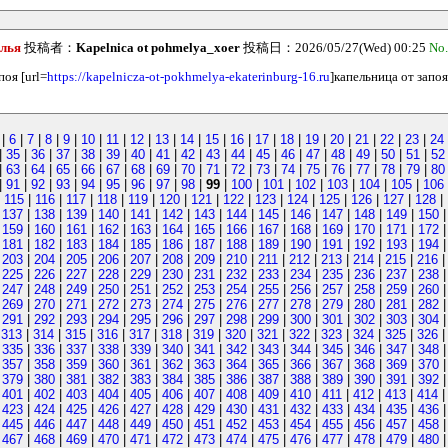
елья
投稿者：
Kapelnica ot pohmelya_xoer
投稿日：2026/05/27(Wed) 00:25
No
поя [url=
https://kapelnicza-ot-pokhmelya-ekaterinburg-16.ru
]капельница от запоя[
|
6
|
7
|
8
|
9
|
10
|
11
|
12
|
13
|
14
|
15
|
16
|
17
|
18
|
19
|
20
|
21
|
22
|
23
|
24
|
35
|
36
|
37
|
38
|
39
|
40
|
41
|
42
|
43
|
44
|
45
|
46
|
47
|
48
|
49
|
50
|
51
|
52
|
63
|
64
|
65
|
66
|
67
|
68
|
69
|
70
|
71
|
72
|
73
|
74
|
75
|
76
|
77
|
78
|
79
|
80
|
91
|
92
|
93
|
94
|
95
|
96
|
97
|
98
|
99
|
100
|
101
|
102
|
103
|
104
|
105
|
106
|
115
|
116
|
117
|
118
|
119
|
120
|
121
|
122
|
123
|
124
|
125
|
126
|
127
|
128
|
|
137
|
138
|
139
|
140
|
141
|
142
|
143
|
144
|
145
|
146
|
147
|
148
|
149
|
150
|
159
|
160
|
161
|
162
|
163
|
164
|
165
|
166
|
167
|
168
|
169
|
170
|
171
|
172
|
181
|
182
|
183
|
184
|
185
|
186
|
187
|
188
|
189
|
190
|
191
|
192
|
193
|
194
|
203
|
204
|
205
|
206
|
207
|
208
|
209
|
210
|
211
|
212
|
213
|
214
|
215
|
216
|
225
|
226
|
227
|
228
|
229
|
230
|
231
|
232
|
233
|
234
|
235
|
236
|
237
|
238
|
247
|
248
|
249
|
250
|
251
|
252
|
253
|
254
|
255
|
256
|
257
|
258
|
259
|
260
|
269
|
270
|
271
|
272
|
273
|
274
|
275
|
276
|
277
|
278
|
279
|
280
|
281
|
282
|
291
|
292
|
293
|
294
|
295
|
296
|
297
|
298
|
299
|
300
|
301
|
302
|
303
|
304
|
313
|
314
|
315
|
316
|
317
|
318
|
319
|
320
|
321
|
322
|
323
|
324
|
325
|
326
|
335
|
336
|
337
|
338
|
339
|
340
|
341
|
342
|
343
|
344
|
345
|
346
|
347
|
348
|
357
|
358
|
359
|
360
|
361
|
362
|
363
|
364
|
365
|
366
|
367
|
368
|
369
|
370
|
379
|
380
|
381
|
382
|
383
|
384
|
385
|
386
|
387
|
388
|
389
|
390
|
391
|
392
|
401
|
402
|
403
|
404
|
405
|
406
|
407
|
408
|
409
|
410
|
411
|
412
|
413
|
414
|
423
|
424
|
425
|
426
|
427
|
428
|
429
|
430
|
431
|
432
|
433
|
434
|
435
|
436
|
445
|
446
|
447
|
448
|
449
|
450
|
451
|
452
|
453
|
454
|
455
|
456
|
457
|
458
|
467
|
468
|
469
|
470
|
471
|
472
|
473
|
474
|
475
|
476
|
477
|
478
|
479
|
480