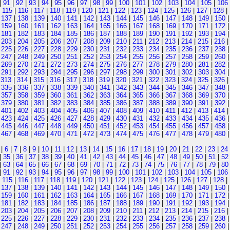
|
91
|
92
|
93
|
94
|
95
|
96
|
97
|
98
|
99
|
100
|
101
|
102
|
103
|
104
|
105
|
106
|
115
|
116
|
117
|
118
|
119
|
120
|
121
|
122
|
123
|
124
|
125
|
126
|
127
|
128
|
|
137
|
138
|
139
|
140
|
141
|
142
|
143
|
144
|
145
|
146
|
147
|
148
|
149
|
150
|
159
|
160
|
161
|
162
|
163
|
164
|
165
|
166
|
167
|
168
|
169
|
170
|
171
|
172
|
181
|
182
|
183
|
184
|
185
|
186
|
187
|
188
|
189
|
190
|
191
|
192
|
193
|
194
|
203
|
204
|
205
|
206
|
207
|
208
|
209
|
210
|
211
|
212
|
213
|
214
|
215
|
216
|
225
|
226
|
227
|
228
|
229
|
230
|
231
|
232
|
233
|
234
|
235
|
236
|
237
|
238
|
247
|
248
|
249
|
250
|
251
|
252
|
253
|
254
|
255
|
256
|
257
|
258
|
259
|
260
|
269
|
270
|
271
|
272
|
273
|
274
|
275
|
276
|
277
|
278
|
279
|
280
|
281
|
282
|
291
|
292
|
293
|
294
|
295
|
296
|
297
|
298
|
299
|
300
|
301
|
302
|
303
|
304
|
313
|
314
|
315
|
316
|
317
|
318
|
319
|
320
|
321
|
322
|
323
|
324
|
325
|
326
|
335
|
336
|
337
|
338
|
339
|
340
|
341
|
342
|
343
|
344
|
345
|
346
|
347
|
348
|
357
|
358
|
359
|
360
|
361
|
362
|
363
|
364
|
365
|
366
|
367
|
368
|
369
|
370
|
379
|
380
|
381
|
382
|
383
|
384
|
385
|
386
|
387
|
388
|
389
|
390
|
391
|
392
|
401
|
402
|
403
|
404
|
405
|
406
|
407
|
408
|
409
|
410
|
411
|
412
|
413
|
414
|
423
|
424
|
425
|
426
|
427
|
428
|
429
|
430
|
431
|
432
|
433
|
434
|
435
|
436
|
445
|
446
|
447
|
448
|
449
|
450
|
451
|
452
|
453
|
454
|
455
|
456
|
457
|
458
|
467
|
468
|
469
|
470
|
471
|
472
|
473
|
474
|
475
|
476
|
477
|
478
|
479
|
480
|
6
|
7
|
8
|
9
|
10
|
11
|
12
|
13
|
14
|
15
|
16
|
17
|
18
|
19
|
20
|
21
|
22
|
23
|
24
|
35
|
36
|
37
|
38
|
39
|
40
|
41
|
42
|
43
|
44
|
45
|
46
|
47
|
48
|
49
|
50
|
51
|
52
|
63
|
64
|
65
|
66
|
67
|
68
|
69
|
70
|
71
|
72
|
73
|
74
|
75
|
76
|
77
|
78
|
79
|
80
|
91
|
92
|
93
|
94
|
95
|
96
|
97
|
98
|
99
|
100
|
101
|
102
|
103
|
104
|
105
|
106
|
115
|
116
|
117
|
118
|
119
|
120
|
121
|
122
|
123
|
124
|
125
|
126
|
127
|
128
|
|
137
|
138
|
139
|
140
|
141
|
142
|
143
|
144
|
145
|
146
|
147
|
148
|
149
|
150
|
159
|
160
|
161
|
162
|
163
|
164
|
165
|
166
|
167
|
168
|
169
|
170
|
171
|
172
|
181
|
182
|
183
|
184
|
185
|
186
|
187
|
188
|
189
|
190
|
191
|
192
|
193
|
194
|
203
|
204
|
205
|
206
|
207
|
208
|
209
|
210
|
211
|
212
|
213
|
214
|
215
|
216
|
225
|
226
|
227
|
228
|
229
|
230
|
231
|
232
|
233
|
234
|
235
|
236
|
237
|
238
|
247
|
248
|
249
|
250
|
251
|
252
|
253
|
254
|
255
|
256
|
257
|
258
|
259
|
260