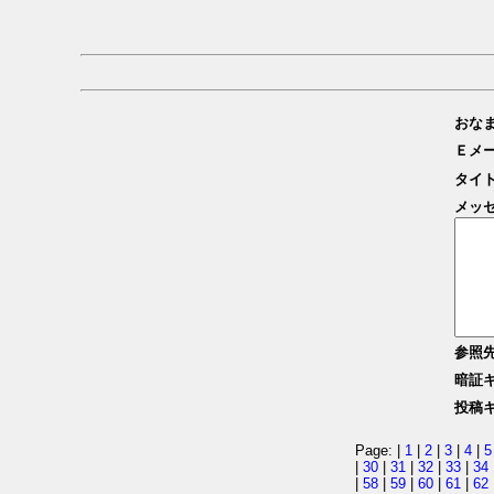
おな
Ｅメ
タイ
メッ
参照
暗証
投稿
Page: |
1
|
2
|
3
|
4
|
5
|
30
|
31
|
32
|
33
|
34
|
58
|
59
|
60
|
61
|
62