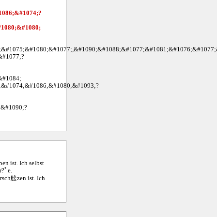
1086;&#1074;?
1080;&#1080;
&#1075;&#1080;&#1077;,&#1090;&#1088;&#1077;&#1081;&#1076;&#1077;
&#1077;?
&#1084;
;&#1074;&#1086;&#1080;&#1093;?
;&#1090;?
n ist. Ich selbst
r?ﾟe.
ersch舩zen ist. Ich