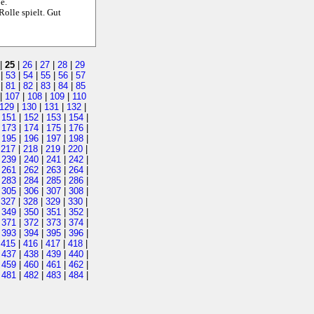
e.
olle spielt. Gut
|
25
|
26
|
27
|
28
|
29
|
53
|
54
|
55
|
56
|
57
|
81
|
82
|
83
|
84
|
85
|
107
|
108
|
109
|
110
129
|
130
|
131
|
132
|
|
151
|
152
|
153
|
154
|
|
173
|
174
|
175
|
176
|
|
195
|
196
|
197
|
198
|
|
217
|
218
|
219
|
220
|
|
239
|
240
|
241
|
242
|
|
261
|
262
|
263
|
264
|
|
283
|
284
|
285
|
286
|
|
305
|
306
|
307
|
308
|
|
327
|
328
|
329
|
330
|
|
349
|
350
|
351
|
352
|
|
371
|
372
|
373
|
374
|
|
393
|
394
|
395
|
396
|
|
415
|
416
|
417
|
418
|
|
437
|
438
|
439
|
440
|
|
459
|
460
|
461
|
462
|
|
481
|
482
|
483
|
484
|