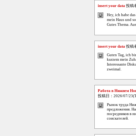
insert your data
投稿
Hey, ich habe das
mein Haus und sol
Gutes Thema. Aus 
insert your data
投稿
Guten Tag, ich bin
kurzem mein Zuhau
Interessante Disk
zweimal.
Работа в Нижнем Новг
投稿日：2026/07/23(Th
Рынок труда Ниж
предложения. На
посредников в н
соискателей.