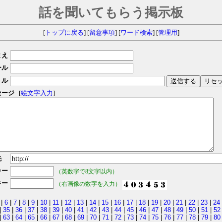
話を聞いてもらう掲示板
[
トップに戻る
] [
留意事項
] [
ワード検索
] [
管理用
]
まえ
ール
トル
セージ
[
絵文字入力
]
先
キー
（英数字で8文字以内）
キー
（右画像の数字を入力）
|
6
|
7
|
8
|
9
|
10
|
11
|
12
|
13
|
14
|
15
|
16
|
17
|
18
|
19
|
20
|
21
|
22
|
23
|
24
|
35
|
36
|
37
|
38
|
39
|
40
|
41
|
42
|
43
|
44
|
45
|
46
|
47
|
48
|
49
|
50
|
51
|
52
|
63
|
64
|
65
|
66
|
67
|
68
|
69
|
70
|
71
|
72
|
73
|
74
|
75
|
76
|
77
|
78
|
79
|
80