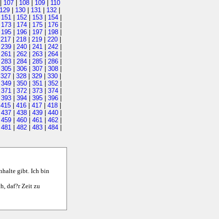
|
107
|
108
|
109
|
110
129
|
130
|
131
|
132
|
|
151
|
152
|
153
|
154
|
|
173
|
174
|
175
|
176
|
|
195
|
196
|
197
|
198
|
|
217
|
218
|
219
|
220
|
|
239
|
240
|
241
|
242
|
|
261
|
262
|
263
|
264
|
|
283
|
284
|
285
|
286
|
|
305
|
306
|
307
|
308
|
|
327
|
328
|
329
|
330
|
|
349
|
350
|
351
|
352
|
|
371
|
372
|
373
|
374
|
|
393
|
394
|
395
|
396
|
|
415
|
416
|
417
|
418
|
|
437
|
438
|
439
|
440
|
|
459
|
460
|
461
|
462
|
|
481
|
482
|
483
|
484
|
halte gibt. Ich bin
, daf?r Zeit zu