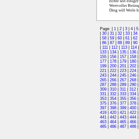
richte seit einige
Wertvoller Beitra
Ding will Weile h
Page: |
1
|
2
|
3
|
4
|
5
|
30
|
31
|
32
|
33
|
34
|
58
|
59
|
60
|
61
|
62
|
86
|
87
|
88
|
89
|
90
|
111
|
112
|
113
|
114
133
|
134
|
135
|
136
155
|
156
|
157
|
158
177
|
178
|
179
|
180
199
|
200
|
201
|
202
221
|
222
|
223
|
224
243
|
244
|
245
|
246
265
|
266
|
267
|
268
287
|
288
|
289
|
290
309
|
310
|
311
|
312
331
|
332
|
333
|
334
353
|
354
|
355
|
356
375
|
376
|
377
|
378
397
|
398
|
399
|
400
419
|
420
|
421
|
422
441
|
442
|
443
|
444
463
|
464
|
465
|
466
485
|
486
|
487
|
488