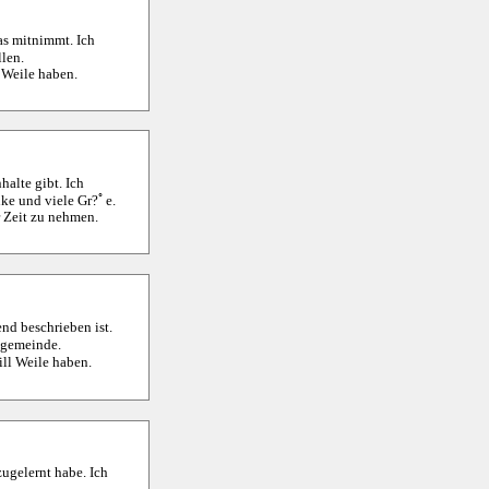
as mitnimmt. Ich
len.
 Weile haben.
halte gibt. Ich
nke und viele Gr?ﾟe.
r Zeit zu nehmen.
nd beschrieben ist.
engemeinde.
ill Weile haben.
ugelernt habe. Ich