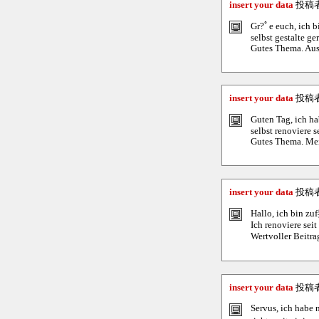
insert your data
投稿
Gr?ﾟe euch, ich b
selbst gestalte g
Gutes Thema. Aus 
insert your data
投稿
Guten Tag, ich ha
selbst renoviere 
Gutes Thema. Mein
insert your data
投稿
Hallo, ich bin zu
Ich renoviere sei
Wertvoller Beitra
insert your data
投稿
Servus, ich habe 