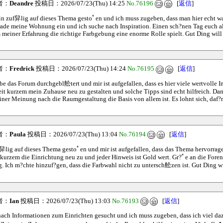
者：
Deandre
投稿日：2026/07/23(Thu) 14:25
No.76196
[
返信
]
in zuf舁lig auf dieses Thema gestoﾟen und ich muss zugeben, dass man hier echt w
erade meine Wohnung ein und ich suche nach Inspiration. Einen sch?nen Tag euch al
meiner Erfahrung die richtige Farbgebung eine enorme Rolle spielt. Gut Ding will
者：
Fredrick
投稿日：2026/07/23(Thu) 14:24
No.76195
[
返信
]
be das Forum durchgebl舩tert und mir ist aufgefallen, dass es hier viele wertvolle In
seit kurzem mein Zuhause neu zu gestalten und solche Tipps sind echt hilfreich. Da
er Meinung nach die Raumgestaltung die Basis von allem ist. Es lohnt sich, daf?
者：
Paula
投稿日：2026/07/23(Thu) 13:04
No.76194
[
返信
]
f舁lig auf dieses Thema gestoﾟen und mir ist aufgefallen, dass das Thema hervorrage
t kurzem die Einrichtung neu zu und jeder Hinweis ist Gold wert. Gr?ﾟe an die For
g. Ich m?chte hinzuf?gen, dass die Farbwahl nicht zu untersch舩zen ist. Gut Ding w
者：
Ian
投稿日：2026/07/23(Thu) 13:03
No.76193
[
返信
]
nach Informationen zum Einrichten gesucht und ich muss zugeben, dass ich viel daz