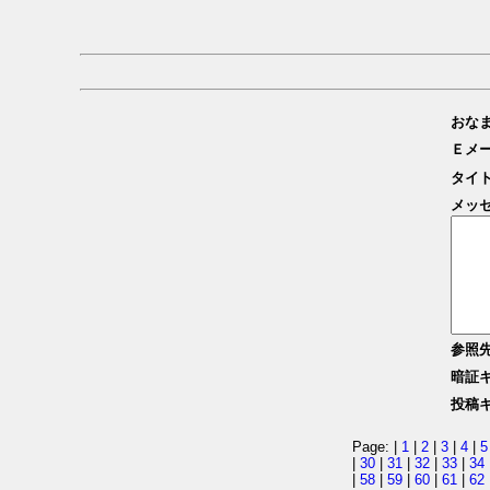
おな
Ｅメ
タイ
メッ
参照
暗証
投稿
Page: |
1
|
2
|
3
|
4
|
5
|
30
|
31
|
32
|
33
|
34
|
58
|
59
|
60
|
61
|
62