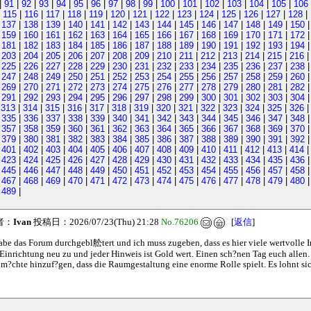
|
91
|
92
|
93
|
94
|
95
|
96
|
97
|
98
|
99
|
100
|
101
|
102
|
103
|
104
|
105
|
106
|
115
|
116
|
117
|
118
|
119
|
120
|
121
|
122
|
123
|
124
|
125
|
126
|
127
|
128
|
|
137
|
138
|
139
|
140
|
141
|
142
|
143
|
144
|
145
|
146
|
147
|
148
|
149
|
150
|
159
|
160
|
161
|
162
|
163
|
164
|
165
|
166
|
167
|
168
|
169
|
170
|
171
|
172
|
181
|
182
|
183
|
184
|
185
|
186
|
187
|
188
|
189
|
190
|
191
|
192
|
193
|
194
|
203
|
204
|
205
|
206
|
207
|
208
|
209
|
210
|
211
|
212
|
213
|
214
|
215
|
216
|
225
|
226
|
227
|
228
|
229
|
230
|
231
|
232
|
233
|
234
|
235
|
236
|
237
|
238
|
247
|
248
|
249
|
250
|
251
|
252
|
253
|
254
|
255
|
256
|
257
|
258
|
259
|
260
|
269
|
270
|
271
|
272
|
273
|
274
|
275
|
276
|
277
|
278
|
279
|
280
|
281
|
282
|
291
|
292
|
293
|
294
|
295
|
296
|
297
|
298
|
299
|
300
|
301
|
302
|
303
|
304
|
313
|
314
|
315
|
316
|
317
|
318
|
319
|
320
|
321
|
322
|
323
|
324
|
325
|
326
|
335
|
336
|
337
|
338
|
339
|
340
|
341
|
342
|
343
|
344
|
345
|
346
|
347
|
348
|
357
|
358
|
359
|
360
|
361
|
362
|
363
|
364
|
365
|
366
|
367
|
368
|
369
|
370
|
379
|
380
|
381
|
382
|
383
|
384
|
385
|
386
|
387
|
388
|
389
|
390
|
391
|
392
|
401
|
402
|
403
|
404
|
405
|
406
|
407
|
408
|
409
|
410
|
411
|
412
|
413
|
414
|
423
|
424
|
425
|
426
|
427
|
428
|
429
|
430
|
431
|
432
|
433
|
434
|
435
|
436
|
445
|
446
|
447
|
448
|
449
|
450
|
451
|
452
|
453
|
454
|
455
|
456
|
457
|
458
|
467
|
468
|
469
|
470
|
471
|
472
|
473
|
474
|
475
|
476
|
477
|
478
|
479
|
480
|
489
|
者：
Ivan
投稿日：2026/07/23(Thu) 21:28
No.76206
[
返信
]
abe das Forum durchgebl舩tert und ich muss zugeben, dass es hier viele wertvolle In
 Einrichtung neu zu und jeder Hinweis ist Gold wert. Einen sch?nen Tag euch allen.
m?chte hinzuf?gen, dass die Raumgestaltung eine enorme Rolle spielt. Es lohnt sich