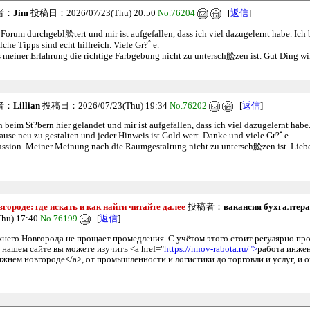
者：
Jim
投稿日：2026/07/23(Thu) 20:50
No.76204
[
返信
]
 Forum durchgebl舩tert und mir ist aufgefallen, dass ich viel dazugelernt habe. Ich 
che Tipps sind echt hilfreich. Viele Gr?ﾟe.
meiner Erfahrung die richtige Farbgebung nicht zu untersch舩zen ist. Gut Ding wi
者：
Lillian
投稿日：2026/07/23(Thu) 19:34
No.76202
[
返信
]
 beim St?bern hier gelandet und mir ist aufgefallen, dass ich viel dazugelernt habe.
se neu zu gestalten und jeder Hinweis ist Gold wert. Danke und viele Gr?ﾟe.
ussion. Meiner Meinung nach die Raumgestaltung nicht zu untersch舩zen ist. Lieber
ороде: где искать и как найти читайте далее
投稿者：
вакансия бухгалтера
u) 17:40
No.76199
[
返信
]
него Новгорода не прощает промедления. С учётом этого стоит регулярно пр
 нашем сайте вы можете изучить <a href="
https://nnov-rabota.ru/">
работа инже
ижнем новгороде</a>, от промышленности и логистики до торговли и услуг, и 