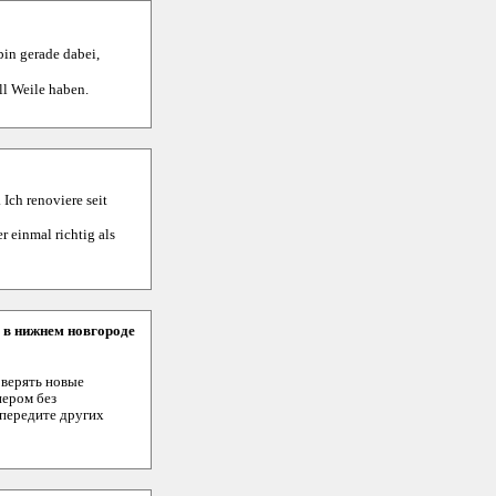
bin gerade dabei,
ll Weile haben.
 Ich renoviere seit
 einmal richtig als
 в нижнем новгороде
оверять новые
нером без
опередите других