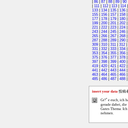
|
86
|
87
|
88
|
89
|
90
|
111
|
112
|
113
|
114
133
|
134
|
135
|
136
155
|
156
|
157
|
158
177
|
178
|
179
|
180
199
|
200
|
201
|
202
221
|
222
|
223
|
224
243
|
244
|
245
|
246
265
|
266
|
267
|
268
287
|
288
|
289
|
290
309
|
310
|
311
|
312
331
|
332
|
333
|
334
353
|
354
|
355
|
356
375
|
376
|
377
|
378
397
|
398
|
399
|
400
419
|
420
|
421
|
422
441
|
442
|
443
|
444
463
|
464
|
465
|
466
485
|
486
|
487
|
488
insert your data
投稿
Gr?ﾟe euch, ich h
gerade dabei, die
Gutes Thema. Ich 
nehmen.