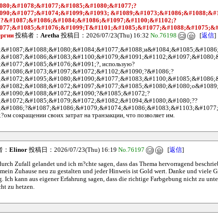
080;&#1078;&#1077;&#1085;&#1080;&#1077;?
090;&#1077;&#1074;&#1099;&#1093; &#1089;&#1073;&#1086;&#1088;&#
;?&#1087;&#1086;&#1084;&#1086;&#1097;&#1100;&#1102;?
077;&#1085;&#1076;&#1099;T&#1101;&#1085;&#1077;&#1088;&#1075;&#
ргии
投稿者：
Aretha
投稿日：2026/07/23(Thu) 16:32
No.76198
[
返信
]
;&#1087;&#1088;&#1080;&#1084;&#1077;&#1088;и&#1084;&#1085;&#1086;
;&#1087;&#1086;&#1083;&#1100;&#1079;&#1091;&#1102;&#1097;&#1080;
&#1077;&#1085;&#1076;&#1091;?, использую?
;&#1086;&#1073;&#1097;&#1072;&#1102;&#1090;?&#1086;?
;&#1072;&#1095;&#1080;&#1090;&#1077;&#1083;&#1100;&#1085;&#1086;
;&#1082;&#1088;&#1072;&#1097;&#1077;&#1085;&#1080;&#1080;o&#1089
;&#1090;&#1088;&#1072;&#1090;?&#1085;&#1072;?
;&#1072;&#1085;&#1079;&#1072;&#1082;&#1094;&#1080;&#1080;??
;&#1086;?&#1087;&#1086;&#1079;&#1074;&#1086;&#1083;&#1103;&#1077
ом сокращении своих затрат на транзакции, что позволяет им.
者：
Elinor
投稿日：2026/07/23(Thu) 16:19
No.76197
[
返信
]
 durch Zufall gelandet und ich m?chte sagen, dass das Thema hervorragend beschriebe
 mein Zuhause neu zu gestalten und jeder Hinweis ist Gold wert. Danke und viele G
g. Ich kann aus eigener Erfahrung sagen, dass die richtige Farbgebung nicht zu unt
cht zu hetzen.