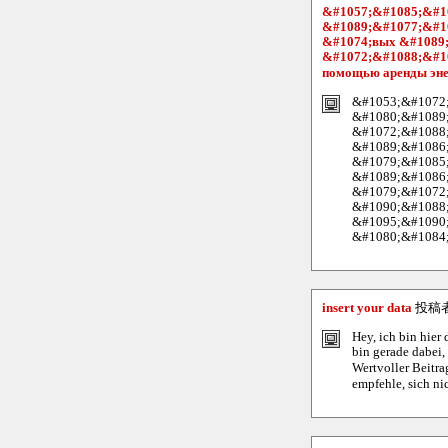
&#1057;&#1085;&#1
&#1089;&#1077;&#1
&#1074;вых &#1089
&#1072;&#1088;&#1
помощью аренды эне
&#1053;&#1072
&#1080;&#1089
&#1072;&#1088;
&#1089;&#1086
&#1079;&#1085
&#1089;&#1086
&#1079;&#1072
&#1090;&#1088
&#1095;&#1090
&#1080;&#1084;?
insert your data
投稿
Hey, ich bin hier
bin gerade dabei,
Wertvoller Beitra
empfehle, sich ni