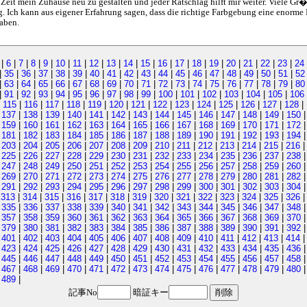
r Zeit mein Zuhause neu zu gestalten und jeder Ratschlag hilft mir weiter. Viele Gr�
g. Ich kann aus eigener Erfahrung sagen, dass die richtige Farbgebung eine enorme R
aben.
|
6
|
7
|
8
|
9
|
10
|
11
|
12
|
13
|
14
|
15
|
16
|
17
|
18
|
19
|
20
|
21
|
22
|
23
|
24
|
35
|
36
|
37
|
38
|
39
|
40
|
41
|
42
|
43
|
44
|
45
|
46
|
47
|
48
|
49
|
50
|
51
|
52
|
63
|
64
|
65
|
66
|
67
|
68
|
69
|
70
|
71
|
72
|
73
|
74
|
75
|
76
|
77
|
78
|
79
|
80
|
91
|
92
|
93
|
94
|
95
|
96
|
97
|
98
|
99
|
100
|
101
|
102
|
103
|
104
|
105
|
106
|
115
|
116
|
117
|
118
|
119
|
120
|
121
|
122
|
123
|
124
|
125
|
126
|
127
|
128
|
|
137
|
138
|
139
|
140
|
141
|
142
|
143
|
144
|
145
|
146
|
147
|
148
|
149
|
150
|
159
|
160
|
161
|
162
|
163
|
164
|
165
|
166
|
167
|
168
|
169
|
170
|
171
|
172
|
181
|
182
|
183
|
184
|
185
|
186
|
187
|
188
|
189
|
190
|
191
|
192
|
193
|
194
|
203
|
204
|
205
|
206
|
207
|
208
|
209
|
210
|
211
|
212
|
213
|
214
|
215
|
216
|
225
|
226
|
227
|
228
|
229
|
230
|
231
|
232
|
233
|
234
|
235
|
236
|
237
|
238
|
247
|
248
|
249
|
250
|
251
|
252
|
253
|
254
|
255
|
256
|
257
|
258
|
259
|
260
|
269
|
270
|
271
|
272
|
273
|
274
|
275
|
276
|
277
|
278
|
279
|
280
|
281
|
282
|
291
|
292
|
293
|
294
|
295
|
296
|
297
|
298
|
299
|
300
|
301
|
302
|
303
|
304
|
313
|
314
|
315
|
316
|
317
|
318
|
319
|
320
|
321
|
322
|
323
|
324
|
325
|
326
|
335
|
336
|
337
|
338
|
339
|
340
|
341
|
342
|
343
|
344
|
345
|
346
|
347
|
348
|
357
|
358
|
359
|
360
|
361
|
362
|
363
|
364
|
365
|
366
|
367
|
368
|
369
|
370
|
379
|
380
|
381
|
382
|
383
|
384
|
385
|
386
|
387
|
388
|
389
|
390
|
391
|
392
|
401
|
402
|
403
|
404
|
405
|
406
|
407
|
408
|
409
|
410
|
411
|
412
|
413
|
414
|
423
|
424
|
425
|
426
|
427
|
428
|
429
|
430
|
431
|
432
|
433
|
434
|
435
|
436
|
445
|
446
|
447
|
448
|
449
|
450
|
451
|
452
|
453
|
454
|
455
|
456
|
457
|
458
|
467
|
468
|
469
|
470
|
471
|
472
|
473
|
474
|
475
|
476
|
477
|
478
|
479
|
480
|
489
|
記事No
暗証キー