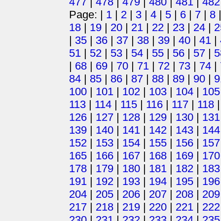
477
|
478
|
479
|
480
|
481
|
482
Page: |
1
|
2
|
3
|
4
|
5
|
6
|
7
|
8
18
|
19
|
20
|
21
|
22
|
23
|
24
|
2
|
35
|
36
|
37
|
38
|
39
|
40
|
41
|
51
|
52
|
53
|
54
|
55
|
56
|
57
|
5
|
68
|
69
|
70
|
71
|
72
|
73
|
74
|
84
|
85
|
86
|
87
|
88
|
89
|
90
|
9
100
|
101
|
102
|
103
|
104
|
105
113
|
114
|
115
|
116
|
117
|
118
126
|
127
|
128
|
129
|
130
|
131
139
|
140
|
141
|
142
|
143
|
144
152
|
153
|
154
|
155
|
156
|
157
165
|
166
|
167
|
168
|
169
|
170
178
|
179
|
180
|
181
|
182
|
183
191
|
192
|
193
|
194
|
195
|
196
204
|
205
|
206
|
207
|
208
|
209
217
|
218
|
219
|
220
|
221
|
222
230
|
231
|
232
|
233
|
234
|
235