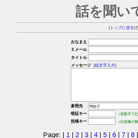
話を聞い
[
トップに戻る
] [
おなまえ
Ｅメール
タイトル
メッセージ
[
絵文字入力
]
参照先
暗証キー
（英数字で8
投稿キー
（右画像の
Page: |
1
|
2
|
3
|
4
|
5
|
6
|
7
|
8