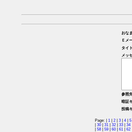
おな
Ｅメ
タイ
メッ
参照
暗証
投稿
Page: |
1
|
2
|
3
|
4
|
5
|
30
|
31
|
32
|
33
|
34
|
58
|
59
|
60
|
61
|
62