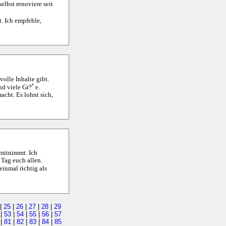
elbst renoviere seit
. Ich empfehle,
olle Inhalte gibt.
nd viele Gr?ﾟe.
acht. Es lohnt sich,
 mitnimmt. Ich
 Tag euch allen.
inmal richtig als
|
25
|
26
|
27
|
28
|
29
|
53
|
54
|
55
|
56
|
57
|
81
|
82
|
83
|
84
|
85