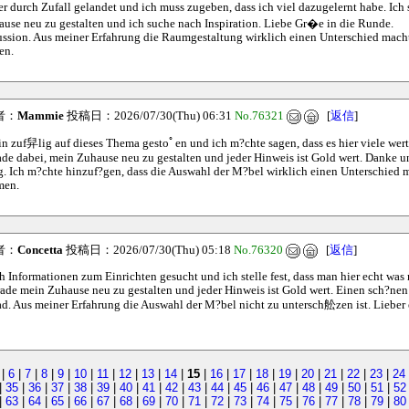
er durch Zufall gelandet und ich muss zugeben, dass ich viel dazugelernt habe. Ich s
use neu zu gestalten und ich suche nach Inspiration. Liebe Gr�e in die Runde.
ussion. Aus meiner Erfahrung die Raumgestaltung wirklich einen Unterschied macht
en.
者：
Mammie
投稿日：2026/07/30(Thu) 06:31
No.76321
[
返信
]
in zuf舁lig auf dieses Thema gestoﾟen und ich m?chte sagen, dass es hier viele wertv
rade dabei, mein Zuhause neu zu gestalten und jeder Hinweis ist Gold wert. Danke u
g. Ich m?chte hinzuf?gen, dass die Auswahl der M?bel wirklich einen Unterschied m
men.
者：
Concetta
投稿日：2026/07/30(Thu) 05:18
No.76320
[
返信
]
h Informationen zum Einrichten gesucht und ich stelle fest, dass man hier echt was
erade mein Zuhause neu zu gestalten und jeder Hinweis ist Gold wert. Einen sch?nen
. Aus meiner Erfahrung die Auswahl der M?bel nicht zu untersch舩zen ist. Lieber e
|
6
|
7
|
8
|
9
|
10
|
11
|
12
|
13
|
14
|
15
|
16
|
17
|
18
|
19
|
20
|
21
|
22
|
23
|
24
|
35
|
36
|
37
|
38
|
39
|
40
|
41
|
42
|
43
|
44
|
45
|
46
|
47
|
48
|
49
|
50
|
51
|
52
|
63
|
64
|
65
|
66
|
67
|
68
|
69
|
70
|
71
|
72
|
73
|
74
|
75
|
76
|
77
|
78
|
79
|
80