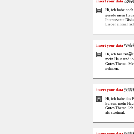
insert your data
投稿
Hi, ich habe nach 
gerade mein Haus
Interessante Disk
Lieber einmal ric
insert your data
投稿
Hi, ich bin zuf舁li
mein Haus und jed
Gutes Thema. Mein
nehmen.
insert your data
投稿
Hi, ich habe das 
kurzem mein Haus 
Gutes Thema. Ich 
als zweimal.
insert your data
投稿