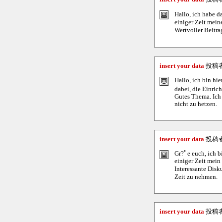
Hallo, ich habe d
einiger Zeit mein
Wertvoller Beitra
insert your data
投稿
Hallo, ich bin hie
dabei, die Einric
Gutes Thema. Ich 
nicht zu hetzen.
insert your data
投稿
Gr?ﾟe euch, ich bi
einiger Zeit mein
Interessante Disk
Zeit zu nehmen.
insert your data
投稿