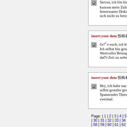
Servus, ich bin hi
kurzem mein Zuha
Interessante Disk
sich nicht zu hetz
insert your data
投稿
Gr?ﾟe euch, ich b
Ich selbst bin ge
Wertvoller Beitra
daf?r Zeit zu neh
insert your data
投稿
Hey, ich habe nac
selbst gestalte g
Spannender Thread
zweimal.
Page: |
1
|
2
|
3
|
4
|
5
|
30
|
31
|
32
|
33
|
34
|
58
|
59
|
60
|
61
|
62