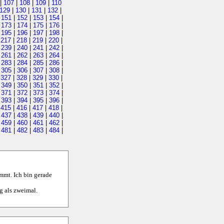
|
107
|
108
|
109
|
110
129
|
130
|
131
|
132
|
|
151
|
152
|
153
|
154
|
|
173
|
174
|
175
|
176
|
|
195
|
196
|
197
|
198
|
|
217
|
218
|
219
|
220
|
|
239
|
240
|
241
|
242
|
|
261
|
262
|
263
|
264
|
|
283
|
284
|
285
|
286
|
|
305
|
306
|
307
|
308
|
|
327
|
328
|
329
|
330
|
|
349
|
350
|
351
|
352
|
|
371
|
372
|
373
|
374
|
|
393
|
394
|
395
|
396
|
|
415
|
416
|
417
|
418
|
|
437
|
438
|
439
|
440
|
|
459
|
460
|
461
|
462
|
|
481
|
482
|
483
|
484
|
mmt. Ich bin gerade
g als zweimal.