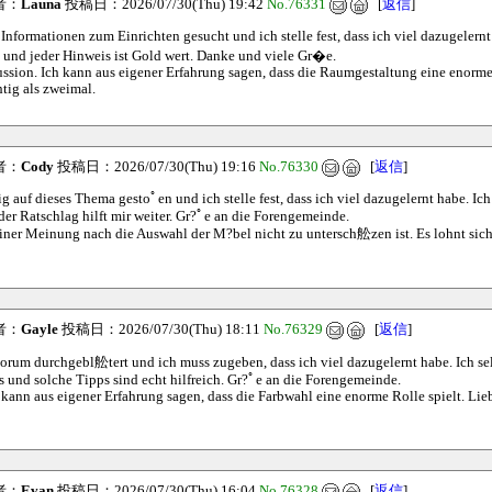
者：
Launa
投稿日：2026/07/30(Thu) 19:42
No.76331
[
返信
]
Informationen zum Einrichten gesucht und ich stelle fest, dass ich viel dazugelernt 
 und jeder Hinweis ist Gold wert. Danke und viele Gr�e.
ussion. Ich kann aus eigener Erfahrung sagen, dass die Raumgestaltung eine enorme 
htig als zweimal.
者：
Cody
投稿日：2026/07/30(Thu) 19:16
No.76330
[
返信
]
g auf dieses Thema gestoﾟen und ich stelle fest, dass ich viel dazugelernt habe. Ich
er Ratschlag hilft mir weiter. Gr?ﾟe an die Forengemeinde.
er Meinung nach die Auswahl der M?bel nicht zu untersch舩zen ist. Es lohnt sich,
者：
Gayle
投稿日：2026/07/30(Thu) 18:11
No.76329
[
返信
]
Forum durchgebl舩tert und ich muss zugeben, dass ich viel dazugelernt habe. Ich sel
und solche Tipps sind echt hilfreich. Gr?ﾟe an die Forengemeinde.
kann aus eigener Erfahrung sagen, dass die Farbwahl eine enorme Rolle spielt. Lieb
者：
Evan
投稿日：2026/07/30(Thu) 16:04
No.76328
[
返信
]