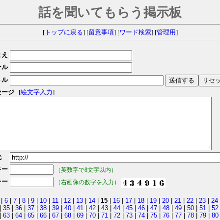
話を聞いてもらう掲示板
[
トップに戻る
] [
留意事項
] [
ワード検索
] [
管理用
]
まえ
ール
トル
セージ
[
絵文字入力
]
先
キー
（英数字で8文字以内）
キー
（右画像の数字を入力）
|
6
|
7
|
8
|
9
|
10
|
11
|
12
|
13
|
14
|
15
|
16
|
17
|
18
|
19
|
20
|
21
|
22
|
23
|
24
|
35
|
36
|
37
|
38
|
39
|
40
|
41
|
42
|
43
|
44
|
45
|
46
|
47
|
48
|
49
|
50
|
51
|
52
|
63
|
64
|
65
|
66
|
67
|
68
|
69
|
70
|
71
|
72
|
73
|
74
|
75
|
76
|
77
|
78
|
79
|
80