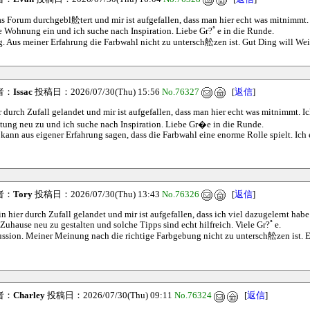
as Forum durchgebl舩tert und mir ist aufgefallen, dass man hier echt was mitnimmt. I
e Wohnung ein und ich suche nach Inspiration. Liebe Gr?ﾟe in die Runde.
g. Aus meiner Erfahrung die Farbwahl nicht zu untersch舩zen ist. Gut Ding will Wei
者：
Issac
投稿日：2026/07/30(Thu) 15:56
No.76327
[
返信
]
r durch Zufall gelandet und mir ist aufgefallen, dass man hier echt was mitnimmt. Ic
htung neu zu und ich suche nach Inspiration. Liebe Gr�e in die Runde.
kann aus eigener Erfahrung sagen, dass die Farbwahl eine enorme Rolle spielt. Ich 
者：
Tory
投稿日：2026/07/30(Thu) 13:43
No.76326
[
返信
]
n hier durch Zufall gelandet und mir ist aufgefallen, dass ich viel dazugelernt habe. 
 Zuhause neu zu gestalten und solche Tipps sind echt hilfreich. Viele Gr?ﾟe.
ussion. Meiner Meinung nach die richtige Farbgebung nicht zu untersch舩zen ist. Es
者：
Charley
投稿日：2026/07/30(Thu) 09:11
No.76324
[
返信
]