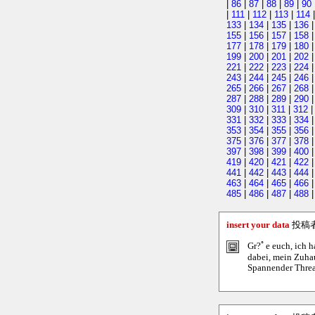
|
86
|
87
|
88
|
89
|
90
|
111
|
112
|
113
|
114
133
|
134
|
135
|
136
155
|
156
|
157
|
158
177
|
178
|
179
|
180
199
|
200
|
201
|
202
221
|
222
|
223
|
224
243
|
244
|
245
|
246
265
|
266
|
267
|
268
287
|
288
|
289
|
290
309
|
310
|
311
|
312
331
|
332
|
333
|
334
353
|
354
|
355
|
356
375
|
376
|
377
|
378
397
|
398
|
399
|
400
419
|
420
|
421
|
422
441
|
442
|
443
|
444
463
|
464
|
465
|
466
485
|
486
|
487
|
488
insert your data
投稿
Gr?ﾟe euch, ich h
dabei, mein Zuhau
Spannender Thread