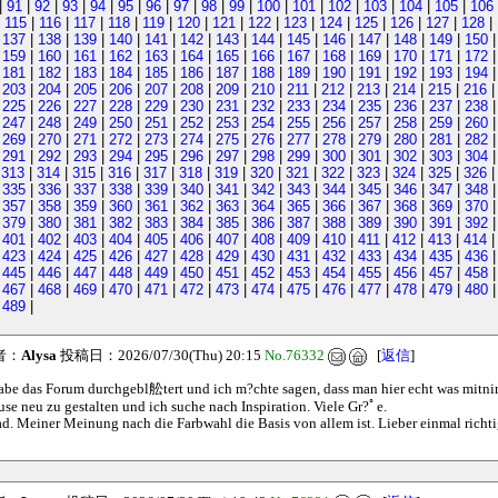
|
91
|
92
|
93
|
94
|
95
|
96
|
97
|
98
|
99
|
100
|
101
|
102
|
103
|
104
|
105
|
106
|
115
|
116
|
117
|
118
|
119
|
120
|
121
|
122
|
123
|
124
|
125
|
126
|
127
|
128
|
|
137
|
138
|
139
|
140
|
141
|
142
|
143
|
144
|
145
|
146
|
147
|
148
|
149
|
150
|
159
|
160
|
161
|
162
|
163
|
164
|
165
|
166
|
167
|
168
|
169
|
170
|
171
|
172
|
181
|
182
|
183
|
184
|
185
|
186
|
187
|
188
|
189
|
190
|
191
|
192
|
193
|
194
|
203
|
204
|
205
|
206
|
207
|
208
|
209
|
210
|
211
|
212
|
213
|
214
|
215
|
216
|
225
|
226
|
227
|
228
|
229
|
230
|
231
|
232
|
233
|
234
|
235
|
236
|
237
|
238
|
247
|
248
|
249
|
250
|
251
|
252
|
253
|
254
|
255
|
256
|
257
|
258
|
259
|
260
|
269
|
270
|
271
|
272
|
273
|
274
|
275
|
276
|
277
|
278
|
279
|
280
|
281
|
282
|
291
|
292
|
293
|
294
|
295
|
296
|
297
|
298
|
299
|
300
|
301
|
302
|
303
|
304
|
313
|
314
|
315
|
316
|
317
|
318
|
319
|
320
|
321
|
322
|
323
|
324
|
325
|
326
|
335
|
336
|
337
|
338
|
339
|
340
|
341
|
342
|
343
|
344
|
345
|
346
|
347
|
348
|
357
|
358
|
359
|
360
|
361
|
362
|
363
|
364
|
365
|
366
|
367
|
368
|
369
|
370
|
379
|
380
|
381
|
382
|
383
|
384
|
385
|
386
|
387
|
388
|
389
|
390
|
391
|
392
|
401
|
402
|
403
|
404
|
405
|
406
|
407
|
408
|
409
|
410
|
411
|
412
|
413
|
414
|
423
|
424
|
425
|
426
|
427
|
428
|
429
|
430
|
431
|
432
|
433
|
434
|
435
|
436
|
445
|
446
|
447
|
448
|
449
|
450
|
451
|
452
|
453
|
454
|
455
|
456
|
457
|
458
|
467
|
468
|
469
|
470
|
471
|
472
|
473
|
474
|
475
|
476
|
477
|
478
|
479
|
480
|
489
|
者：
Alysa
投稿日：2026/07/30(Thu) 20:15
No.76332
[
返信
]
abe das Forum durchgebl舩tert und ich m?chte sagen, dass man hier echt was mitni
se neu zu gestalten und ich suche nach Inspiration. Viele Gr?ﾟe.
. Meiner Meinung nach die Farbwahl die Basis von allem ist. Lieber einmal richti