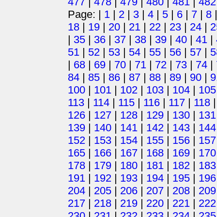
477
|
478
|
479
|
480
|
481
|
482
Page: |
1
|
2
|
3
|
4
|
5
|
6
|
7
|
8
18
|
19
|
20
|
21
|
22
|
23
|
24
|
2
|
35
|
36
|
37
|
38
|
39
|
40
|
41
|
51
|
52
|
53
|
54
|
55
|
56
|
57
|
5
|
68
|
69
|
70
|
71
|
72
|
73
|
74
|
84
|
85
|
86
|
87
|
88
|
89
|
90
|
9
100
|
101
|
102
|
103
|
104
|
105
113
|
114
|
115
|
116
|
117
|
118
126
|
127
|
128
|
129
|
130
|
131
139
|
140
|
141
|
142
|
143
|
144
152
|
153
|
154
|
155
|
156
|
157
165
|
166
|
167
|
168
|
169
|
170
178
|
179
|
180
|
181
|
182
|
183
191
|
192
|
193
|
194
|
195
|
196
204
|
205
|
206
|
207
|
208
|
209
217
|
218
|
219
|
220
|
221
|
222
230
|
231
|
232
|
233
|
234
|
235