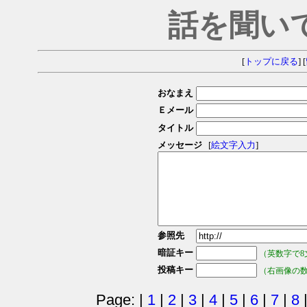
話を聞い
[
トップに戻る
] [
おなまえ
Ｅメール
タイトル
メッセージ
[
絵文字入力
]
参照先
暗証キー
（英数字で8
投稿キー
（右画像の
Page: |
1
|
2
|
3
|
4
|
5
|
6
|
7
|
8