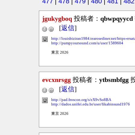
477
|
478
|
479
|
480
|
481
|
482
jgukygboq
投稿者：
qbwpqyycd
[
返信
]
http://louisbiziran1984.tearosediner.net/https-ersat
http://pumpyoursound.com/u/user/1589604
東京 2026
evcxnrsgg
投稿者：
ytbsmbfgg
投
[
返信
]
http://pad.froscon.org/s/eX9vSo8BA
http://dados.unifei.edu.br/user/fikabinsund1976
東京 2026