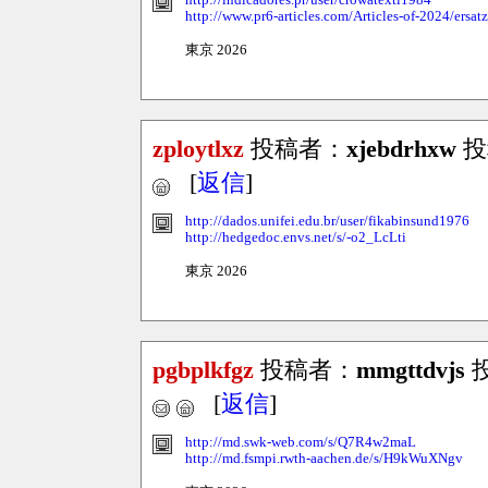
http://indicadores.pr/user/crowatexti1984
http://www.pr6-articles.com/Articles-of-2024/ersat
東京 2026
zploytlxz
投稿者：
xjebdrhxw
投稿
[
返信
]
http://dados.unifei.edu.br/user/fikabinsund1976
http://hedgedoc.envs.net/s/-o2_LcLti
東京 2026
pgbplkfgz
投稿者：
mmgttdvjs
投
[
返信
]
http://md.swk-web.com/s/Q7R4w2maL
http://md.fsmpi.rwth-aachen.de/s/H9kWuXNgv