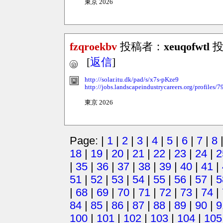
東京 2026
fzqroekbv
投稿者：
xeuqofwtl
投稿
[
返信
]
http://solar.itu.dk/pad/s/x7s-pKze9
http://jobs.landscapeindustrycareers.org/profiles/
東京 2026
Page: |
1
|
2
|
3
|
4
|
5
|
6
|
7
|
8
18
|
19
|
20
|
21
|
22
|
23
|
24
|
2
|
35
|
36
|
37
|
38
|
39
|
40
|
41
|
51
|
52
|
53
|
54
|
55
|
56
|
57
|
5
|
68
|
69
|
70
|
71
|
72
|
73
|
74
|
84
|
85
|
86
|
87
|
88
|
89
|
90
|
9
100
|
101
|
102
|
103
|
104
|
105