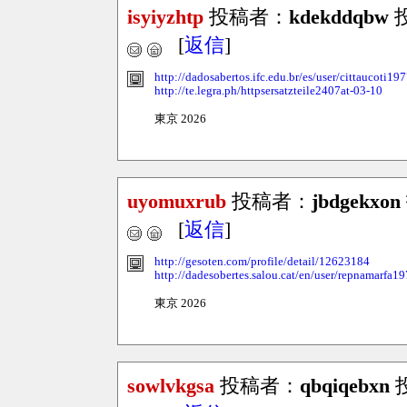
isyiyzhtp
投稿者：
kdekddqbw
投
[
返信
]
http://dadosabertos.ifc.edu.br/es/user/cittaucoti19
http://te.legra.ph/httpsersatzteile2407at-03-10
東京 2026
uyomuxrub
投稿者：
jbdgekxon
[
返信
]
http://gesoten.com/profile/detail/12623184
http://dadesobertes.salou.cat/en/user/repnamarfa1
東京 2026
sowlvkgsa
投稿者：
qbqiqebxn
投