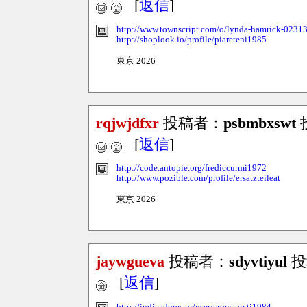
[
返信
]
http://www.townscript.com/o/lynda-hamrick-0231
http://shoplook.io/profile/piareteni1985
東京 2026
rqjwjdfxr
投稿者：
psbmbxswt
投
[
返信
]
http://code.antopie.org/frediccurmi1972
http://www.pozible.com/profile/ersatzteileat
東京 2026
jaywgueva
投稿者：
sdyvtiyul
投稿
[
返信
]