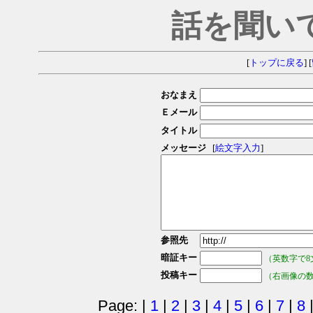
話を聞い
[
トップに戻る
] [
おなまえ
Ｅメール
タイトル
メッセージ
[
絵文字入力
]
参照先
暗証キー
（英数字で8
投稿キー
（右画像の
Page: |
1
|
2
|
3
|
4
|
5
|
6
|
7
|
8