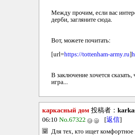
Между прочим, если вас интер
дерби, загляните сюда.
Вот, можете почитать:
[url=
https://tottenham-army.ru
]
h
В заключение хочется сказать,
игра...
каркасный дом
投稿者：
karka
06:10
No.67322
[
返信
]
Для тех, кто ищет комфортное