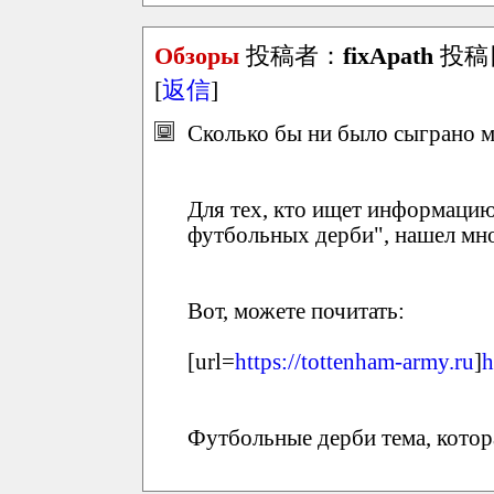
Обзоры
投稿者：
fixApath
投稿日：
[
返信
]
Сколько бы ни было сыграно ма
Для тех, кто ищет информацию
футбольных дерби", нашел мно
Вот, можете почитать:
[url=
https://tottenham-army.ru
]
h
Футбольные дерби тема, котора