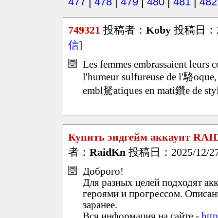
477
|
478
|
479
|
480
|
481
|
482
749321
投稿者：
Koby
投稿日：2025
信
]
Les femmes embrassaient leurs cou
l'humeur sulfureuse de l'駱oque, 
embl駑atiques en mati鑽e de styl
Купить эндгейм аккаунт RAID:
者：
RaidKn
投稿日：2025/12/27(
Доброго!
Для разных целей подходят ак
героями и прогрессом. Описан
заранее.
Вся информация на сайте -
htt