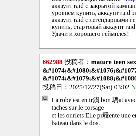
аккаунт raid с закрытой кампан
уровнем купить, аккаунт raid 
аккаунт raid с легендарными г
купить, стартовый аккаунт raid
Удачи и хорошего геймплея!
662988
投稿者：
mature teen sex
&#1074;&#1080;&#1076;&#1077
&#1074;&#1079;&#1088;&#1086
投稿日：2025/12/27(Sat) 03:02
N
La robe est en tr鑚 bon 騁at avec
taches sur le corsage
et les ourlets Elle pr駸ente une
bateau dans le dos.