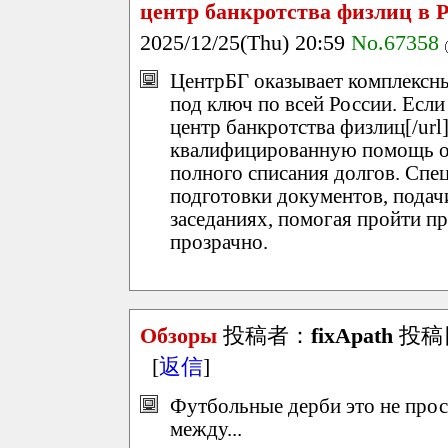
центр банкротства физлиц в 
2025/12/25(Thu) 20:59
No.67358
ЦентрБГ оказывает комплексны
под ключ по всей России. Если
центр банкротства физлиц[/url
квалифицированную помощь от
полного списания долгов. Спе
подготовки документов, подачи
заседаниях, помогая пройти п
прозрачно.
Обзоры
投稿者：
fixApath
投稿日：
[
返信
]
Футбольные дерби это не прос
между...