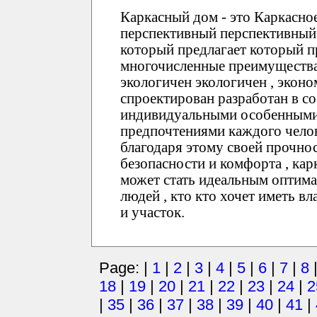
Каркасный дом - это Каркасно
перспективный перспективный 
который предлагает который п
многочисленные преимущества 
экологичен экологичен , экон
спроектирован разработан в со
индивидуальными особенными
предпочтениями каждого челов
благодаря этому своей прочно
безопасности и комфорта , ка
может стать идеальным оптим
людей , кто кто хочет иметь в
и участок.
Page: |
1
|
2
|
3
|
4
|
5
|
6
|
7
|
8
18
|
19
|
20
|
21
|
22
|
23
|
24
|
2
|
35
|
36
|
37
|
38
|
39
|
40
|
41
|