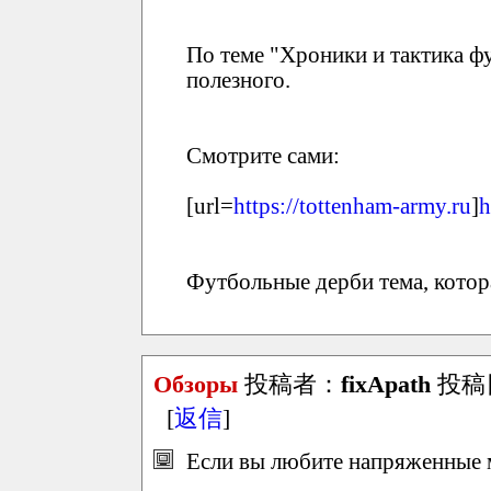
По теме "Хроники и тактика ф
полезного.
Смотрите сами:
[url=
https://tottenham-army.ru
]
h
Футбольные дерби тема, котора
Обзоры
投稿者：
fixApath
投稿日：
[
返信
]
Если вы любите напряженные м