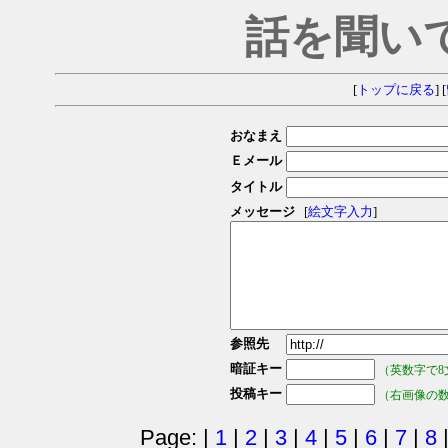
話を聞い
[
トップに戻る
] [
おなまえ
Ｅメール
タイトル
メッセージ
[
絵文字入力
]
参照先
暗証キー
（英数字で8
投稿キー
（右画像の
Page: |
1
|
2
|
3
|
4
|
5
|
6
|
7
|
8