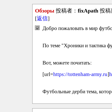
Обзоры
投稿者：
fixApath
投稿日：
[
返信
]
Добро пожаловать в мир футбол
По теме "Хроники и тактика фу
Вот, можете почитать:
[url=
https://tottenham-army.ru
]
h
Футбольные дерби тема, котора