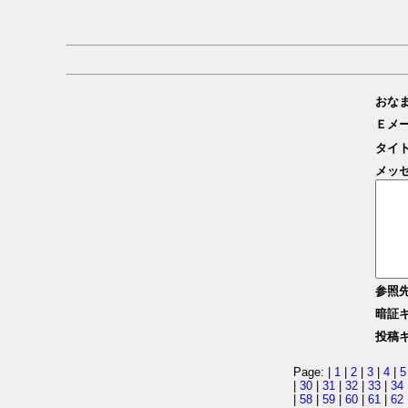
おな
Ｅメ
タイ
メッ
参照
暗証
投稿
Page: |
1
|
2
|
3
|
4
|
5
|
30
|
31
|
32
|
33
|
34
|
58
|
59
|
60
|
61
|
62