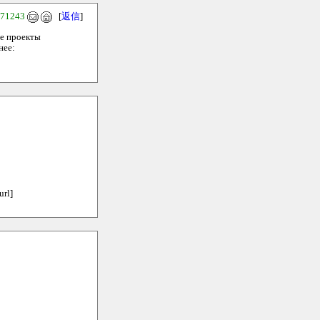
.71243
[
返信
]
ые проекты
нее:
url]