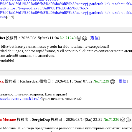
0%b1%d1%80%d0%b8%d0%ba%d0%b8/mertvyj-garderob-kak-razobrat-shkaf-
sit/
]
https://tvoj-zodiak.ru/%d0%b1%d0%b5%d0%b7-
0%b1%d1%80%d0%b8%d0%ba%d0%b8/mertvyj-garderob-kak-razobrat-shkaf-
sit/
[/url]
-bet
投稿日：2026/03/15(Sun) 11:04
No.71240
[
返信
]
blitz-bet hace ya unas meses y todo ha sido totalmente excepcional!
edad de juegos, cobros rapid?simos, y ell servicio al cliente es constantemente aten
son adem疽 sumamente atractivos.
endable!
ск
投稿者：
Richardcal
投稿日：2026/03/15(Sun) 07:52
No.71239
[
返信
]
еально, привезли вовремя. Цветы яркие!
ostavkacvetovtomsk1.ru/>
букет невесты томск</a>
 в Москве
投稿者：
SergioDup
投稿日：2026/03/14(Sat) 23:32
No.71236
е Москвы 2026 года представлены разнообразные культурные события: театр