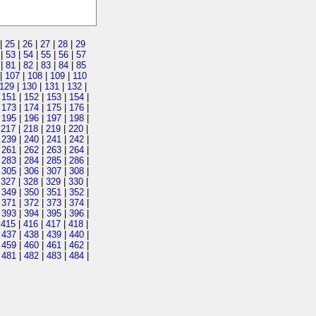
|
25
|
26
|
27
|
28
|
29
|
53
|
54
|
55
|
56
|
57
|
81
|
82
|
83
|
84
|
85
|
107
|
108
|
109
|
110
129
|
130
|
131
|
132
|
|
151
|
152
|
153
|
154
|
|
173
|
174
|
175
|
176
|
|
195
|
196
|
197
|
198
|
|
217
|
218
|
219
|
220
|
|
239
|
240
|
241
|
242
|
|
261
|
262
|
263
|
264
|
|
283
|
284
|
285
|
286
|
|
305
|
306
|
307
|
308
|
|
327
|
328
|
329
|
330
|
|
349
|
350
|
351
|
352
|
|
371
|
372
|
373
|
374
|
|
393
|
394
|
395
|
396
|
|
415
|
416
|
417
|
418
|
|
437
|
438
|
439
|
440
|
|
459
|
460
|
461
|
462
|
|
481
|
482
|
483
|
484
|