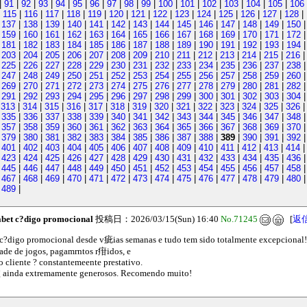
|
91
|
92
|
93
|
94
|
95
|
96
|
97
|
98
|
99
|
100
|
101
|
102
|
103
|
104
|
105
|
106
|
115
|
116
|
117
|
118
|
119
|
120
|
121
|
122
|
123
|
124
|
125
|
126
|
127
|
128
|
|
137
|
138
|
139
|
140
|
141
|
142
|
143
|
144
|
145
|
146
|
147
|
148
|
149
|
150
|
159
|
160
|
161
|
162
|
163
|
164
|
165
|
166
|
167
|
168
|
169
|
170
|
171
|
172
|
181
|
182
|
183
|
184
|
185
|
186
|
187
|
188
|
189
|
190
|
191
|
192
|
193
|
194
|
203
|
204
|
205
|
206
|
207
|
208
|
209
|
210
|
211
|
212
|
213
|
214
|
215
|
216
|
225
|
226
|
227
|
228
|
229
|
230
|
231
|
232
|
233
|
234
|
235
|
236
|
237
|
238
|
247
|
248
|
249
|
250
|
251
|
252
|
253
|
254
|
255
|
256
|
257
|
258
|
259
|
260
|
269
|
270
|
271
|
272
|
273
|
274
|
275
|
276
|
277
|
278
|
279
|
280
|
281
|
282
|
291
|
292
|
293
|
294
|
295
|
296
|
297
|
298
|
299
|
300
|
301
|
302
|
303
|
304
|
313
|
314
|
315
|
316
|
317
|
318
|
319
|
320
|
321
|
322
|
323
|
324
|
325
|
326
|
335
|
336
|
337
|
338
|
339
|
340
|
341
|
342
|
343
|
344
|
345
|
346
|
347
|
348
|
357
|
358
|
359
|
360
|
361
|
362
|
363
|
364
|
365
|
366
|
367
|
368
|
369
|
370
|
379
|
380
|
381
|
382
|
383
|
384
|
385
|
386
|
387
|
388
|
389
|
390
|
391
|
392
|
401
|
402
|
403
|
404
|
405
|
406
|
407
|
408
|
409
|
410
|
411
|
412
|
413
|
414
|
423
|
424
|
425
|
426
|
427
|
428
|
429
|
430
|
431
|
432
|
433
|
434
|
435
|
436
|
445
|
446
|
447
|
448
|
449
|
450
|
451
|
452
|
453
|
454
|
455
|
456
|
457
|
458
|
467
|
468
|
469
|
470
|
471
|
472
|
473
|
474
|
475
|
476
|
477
|
478
|
479
|
480
|
489
|
bet c?digo promocional
投稿日：2026/03/15(Sun) 16:40
No.71245
[
返
c?digo promocional desde v疵ias semanas e tudo tem sido totalmente excepcional!
ade de jogos, pagamrntos r疳idos, e
 cliente ? constantemeente prestativo.
ainda extremamente generosos. Recomendo muito!