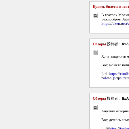
Купить билеты в те
В театрах Москв
режиссёров. Аф
https://dzen.ru
Обзоры
投稿者：
fixA
Хочу выделить м
Вот, можете поч
[url=
https://crm6
zoloto/
]
https://c
Обзоры
投稿者：
fixA
Зацепил материа
Вот, делюсь ссы
[url=
https://tv