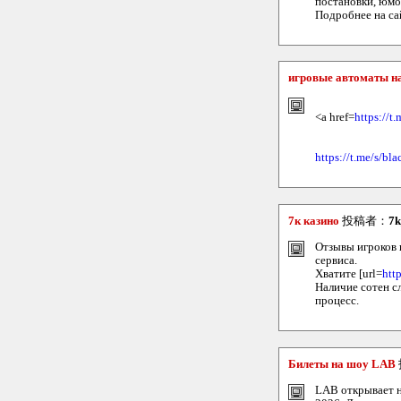
постановки, юм
Подробнее на са
игровые автоматы на
<a href=
https://t
https://t.me/s/b
7к казино
投稿者：
7k
Отзывы игроков 
сервиса.
Хватите [url=
http
Наличие сотен с
процесс.
Билеты на шоу LAB
LAB открывает н