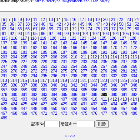
ельная информация:
https://teletype.in/@concert/shou-lab-bilety
|
6
|
7
|
8
|
9
|
10
|
11
|
12
|
13
|
14
|
15
|
16
|
17
|
18
|
19
|
20
|
21
|
22
|
23
|
24
|
35
|
36
|
37
|
38
|
39
|
40
|
41
|
42
|
43
|
44
|
45
|
46
|
47
|
48
|
49
|
50
|
51
|
52
|
63
|
64
|
65
|
66
|
67
|
68
|
69
|
70
|
71
|
72
|
73
|
74
|
75
|
76
|
77
|
78
|
79
|
80
|
91
|
92
|
93
|
94
|
95
|
96
|
97
|
98
|
99
|
100
|
101
|
102
|
103
|
104
|
105
|
106
|
115
|
116
|
117
|
118
|
119
|
120
|
121
|
122
|
123
|
124
|
125
|
126
|
127
|
128
|
|
137
|
138
|
139
|
140
|
141
|
142
|
143
|
144
|
145
|
146
|
147
|
148
|
149
|
150
|
159
|
160
|
161
|
162
|
163
|
164
|
165
|
166
|
167
|
168
|
169
|
170
|
171
|
172
|
181
|
182
|
183
|
184
|
185
|
186
|
187
|
188
|
189
|
190
|
191
|
192
|
193
|
194
|
203
|
204
|
205
|
206
|
207
|
208
|
209
|
210
|
211
|
212
|
213
|
214
|
215
|
216
|
225
|
226
|
227
|
228
|
229
|
230
|
231
|
232
|
233
|
234
|
235
|
236
|
237
|
238
|
247
|
248
|
249
|
250
|
251
|
252
|
253
|
254
|
255
|
256
|
257
|
258
|
259
|
260
|
269
|
270
|
271
|
272
|
273
|
274
|
275
|
276
|
277
|
278
|
279
|
280
|
281
|
282
|
291
|
292
|
293
|
294
|
295
|
296
|
297
|
298
|
299
|
300
|
301
|
302
|
303
|
304
|
313
|
314
|
315
|
316
|
317
|
318
|
319
|
320
|
321
|
322
|
323
|
324
|
325
|
326
|
335
|
336
|
337
|
338
|
339
|
340
|
341
|
342
|
343
|
344
|
345
|
346
|
347
|
348
|
357
|
358
|
359
|
360
|
361
|
362
|
363
|
364
|
365
|
366
|
367
|
368
|
369
|
370
|
379
|
380
|
381
|
382
|
383
|
384
|
385
|
386
|
387
|
388
|
389
|
390
|
391
|
392
|
401
|
402
|
403
|
404
|
405
|
406
|
407
|
408
|
409
|
410
|
411
|
412
|
413
|
414
|
423
|
424
|
425
|
426
|
427
|
428
|
429
|
430
|
431
|
432
|
433
|
434
|
435
|
436
|
445
|
446
|
447
|
448
|
449
|
450
|
451
|
452
|
453
|
454
|
455
|
456
|
457
|
458
|
467
|
468
|
469
|
470
|
471
|
472
|
473
|
474
|
475
|
476
|
477
|
478
|
479
|
480
|
489
|
記事No
暗証キー
-
E-PAD
-