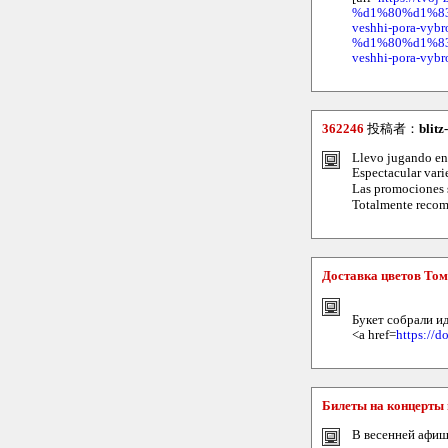
%d1%80%d1%83%d
veshhi-pora-vybro
%d1%80%d1%83%d
veshhi-pora-vybro
362246
投稿者：
blitz
Llevo jugando en 
Espectacular vari
Las promociones 
Totalmente recom
Доставка цветов Том
Букет собрали ид
<a href=
https://d
Билеты на концерты
В весенней афиш