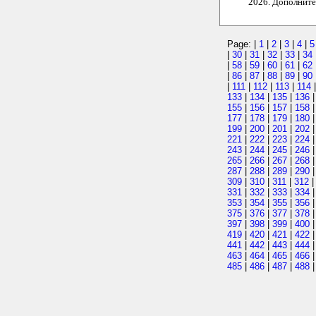
2026. Дополнит
Page: |
1
|
2
|
3
|
4
|
5
|
30
|
31
|
32
|
33
|
34
|
58
|
59
|
60
|
61
|
62
|
86
|
87
|
88
|
89
|
90
|
111
|
112
|
113
|
114
133
|
134
|
135
|
136
155
|
156
|
157
|
158
177
|
178
|
179
|
180
199
|
200
|
201
|
202
221
|
222
|
223
|
224
243
|
244
|
245
|
246
265
|
266
|
267
|
268
287
|
288
|
289
|
290
309
|
310
|
311
|
312
331
|
332
|
333
|
334
353
|
354
|
355
|
356
375
|
376
|
377
|
378
397
|
398
|
399
|
400
419
|
420
|
421
|
422
441
|
442
|
443
|
444
463
|
464
|
465
|
466
485
|
486
|
487
|
488