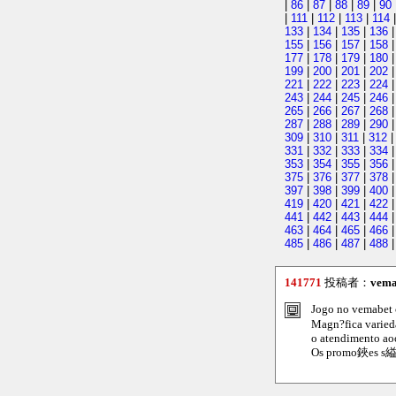
|
86
|
87
|
88
|
89
|
90
|
111
|
112
|
113
|
114
133
|
134
|
135
|
136
155
|
156
|
157
|
158
177
|
178
|
179
|
180
199
|
200
|
201
|
202
221
|
222
|
223
|
224
243
|
244
|
245
|
246
265
|
266
|
267
|
268
287
|
288
|
289
|
290
309
|
310
|
311
|
312
331
|
332
|
333
|
334
353
|
354
|
355
|
356
375
|
376
|
377
|
378
397
|
398
|
399
|
400
419
|
420
|
421
|
422
441
|
442
|
443
|
444
463
|
464
|
465
|
466
485
|
486
|
487
|
488
141771
投稿者：
vema
Jogo no vemabet 
Magn?fica varied
o atendimento aoo
Os promo鋏es s縊 