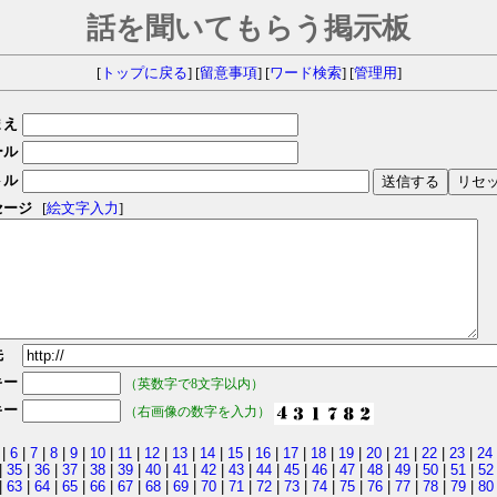
話を聞いてもらう掲示板
[
トップに戻る
] [
留意事項
] [
ワード検索
] [
管理用
]
まえ
ール
トル
セージ
[
絵文字入力
]
先
キー
（英数字で8文字以内）
キー
（右画像の数字を入力）
|
6
|
7
|
8
|
9
|
10
|
11
|
12
|
13
|
14
|
15
|
16
|
17
|
18
|
19
|
20
|
21
|
22
|
23
|
24
|
35
|
36
|
37
|
38
|
39
|
40
|
41
|
42
|
43
|
44
|
45
|
46
|
47
|
48
|
49
|
50
|
51
|
52
|
63
|
64
|
65
|
66
|
67
|
68
|
69
|
70
|
71
|
72
|
73
|
74
|
75
|
76
|
77
|
78
|
79
|
80