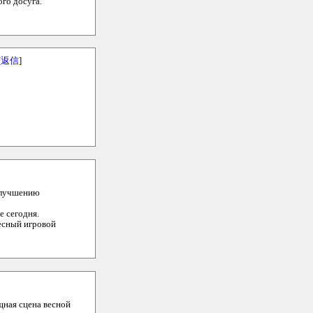
го досуга.
[
返信
]
 улучшению
е сегодня.
есный игровой
щная сцена весной