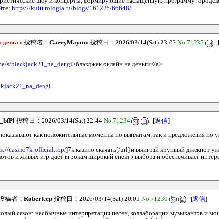
ористические шоу и концерты, формирующие насыщенную программу городско
йте:
https://kulturologia.ru/blogs/161225/66648/
 деньги
投稿者：
GarryMaymn
投稿日：2026/03/14(Sat) 23:03
No.71235
.me/s/blackjack21_na_dengi>
блэкджек онлайн на деньги</a>
lackjack21_na_dengi
_bfPl
投稿日：2026/03/14(Sat) 22:44
No.71234
[
返信
]
показывают как положительные моменты по выплатам, так и предложения по
s://casino7k-official.top/
]7к казино скачать[/url] и выиграй крупный джекпот уж
лотов и живых игр даёт игрокам широкий спектр выбора и обеспечивает интер
投稿者：
Robertcep
投稿日：2026/03/14(Sat) 20:05
No.71230
[
返信
]
овый сезон: необычные интерпретации песен, коллаборации музыкантов и мо