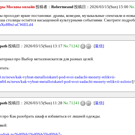
атры Москвы онлайн
投稿者：
Robertneand
投稿日：2026/03/15(Sun) 15:00
No
ы проходят яркие постановки: драмы, комедии, музыкальные спектакли и нов
иша столицы остаётся насыщенной культурными событиями. Смотрите подроб
/a/aXoH9nl-aCWiELd4
path
投稿日：2026/03/15(Sun) 13:17
No.71242
[
返信
]
атериал про Выбор металлоискателя для разных целей.
итать:
4.ru/news/kak-vybrat-metalloiskatel-pod-svoi-zadachi-monety-relikvii-
rm64.ru/news/kak-vybrat-metalloiskatel-pod-svoi-zadachi-monety-relikvii-zoloto/
[/
path
投稿日：2026/03/15(Sun) 11:28
No.71241
[
返信
]
л про Как разобрать шкаф и избавиться от лишней одежды.
лкой:
oj-zodiak.ru/%d0%b1%d0%b5%d0%b7-