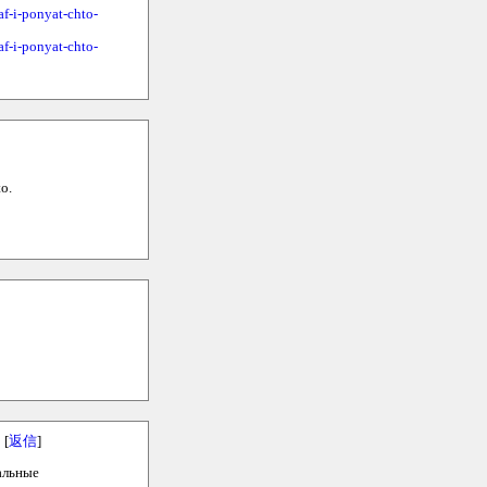
i-ponyat-chto-
i-ponyat-chto-
to.
[
返信
]
альные