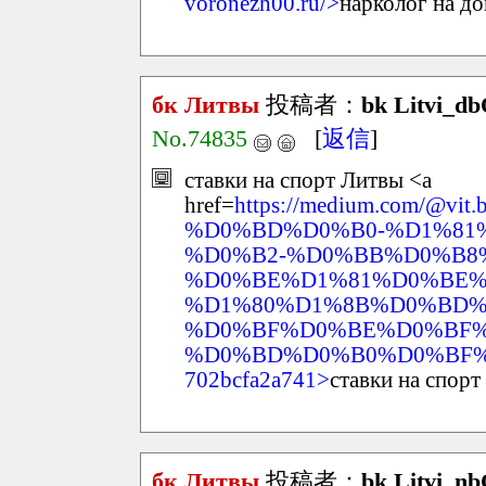
voronezh00.ru/>
нарколог на д
бк Литвы
投稿者：
bk Litvi_d
No.74835
[
返信
]
ставки на спорт Литвы <a
href=
https://medium.com/
%D0%BD%D0%B0-%D1%81
%D0%B2-%D0%BB%D0%B8
%D0%BE%D1%81%D0%BE%
%D1%80%D1%8B%D0%BD%
%D0%BF%D0%BE%D0%BF%
%D0%BD%D0%B0%D0%BF%
702bcfa2a741>
ставки на спор
бк Литвы
投稿者：
bk Litvi_n