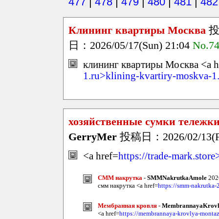
477
|
478
|
479
|
480
|
481
|
482
Клининг квартиры Москва
投
日：2026/05/17(Sun) 21:04
No.7
клининг квартиры Москва <a h
1.ru>klining-kvartiry-moskva-1
хозяйственные сумки тележки
GerryMer
投稿日：2026/02/13(Fr
<a href=
https://trade-mark.store
СММ накрутка
-
SMMNakrutkaAmole
202
смм накрутка <a href=
https://smm-nakrutka-
Мембранная кровля
-
MembrannayaKrovl
<a href=
https://membrannaya-krovlya-montaz