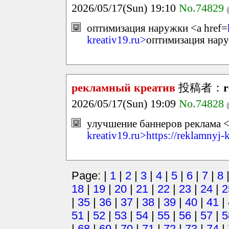
2026/05/17(Sun) 19:10
No.74829
оптимизация наружки <a href=
kreativ19.ru>
оптимизация нар
рекламный креатив
投稿者：
r
2026/05/17(Sun) 19:09
No.74828
улучшение баннеров реклама <
kreativ19.ru>https://reklamnyj-
Page: |
1
|
2
|
3
|
4
|
5
|
6
|
7
|
8
18
|
19
|
20
|
21
|
22
|
23
|
24
|
2
|
35
|
36
|
37
|
38
|
39
|
40
|
41
|
51
|
52
|
53
|
54
|
55
|
56
|
57
|
5
|
68
|
69
|
70
|
71
|
72
|
73
|
74
|