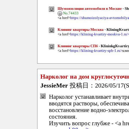
Шумоизоляция автомобиля в Москве
-
Sh
No.74433
<a href=
https://shumoizolyaciya-avtomobily
Клининг квартиры Москва
-
KliningKvar
<a href=
https://klining-kvartiry-moskva-1.ru>
Клининг квартиры СПб
-
KlininkgKvarti
<a href=
https://klining-kvartiry-spb-1.ru>
кли
Нарколог на дом круглосуточ
JessieMer
投稿日：2026/05/17(Su
Нарколог устанавливает внутр
вводятся растворы, обеспечив
восстановление водно-электро
состояния.
Изучить вопрос глубже - <a hr