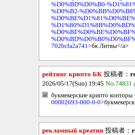
%D0%BD%D0%B0-%D1%81
%D0%B2-%D0%BB%D0%B8
%D0%BE%D1%81%D0%BE%
%D1%80%D1%8B%D0%BD%
%D0%BF%D0%BE%D0%BF%
%D0%BD%D0%B0%D0%BF%
702bcfa2a741>
бк Литвы</a>
рейтинг крипто БК
投稿者：
r
2026/05/17(Sun) 19:45
No.74831
букмекерские крипто конторы 
00002693-000-0-0>
букмекерск
рекламный креатив
投稿者：
r