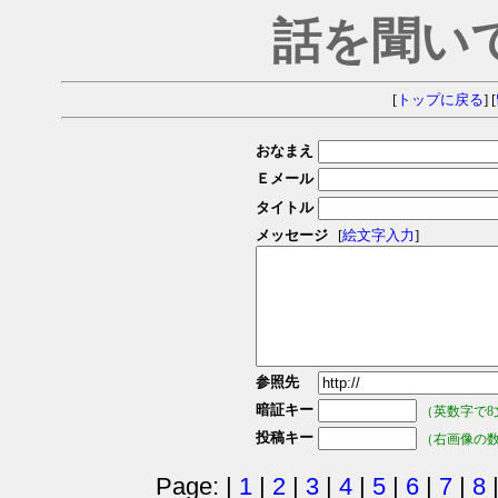
話を聞い
[
トップに戻る
] [
おなまえ
Ｅメール
タイトル
メッセージ
[
絵文字入力
]
参照先
暗証キー
（英数字で8
投稿キー
（右画像の
Page: |
1
|
2
|
3
|
4
|
5
|
6
|
7
|
8