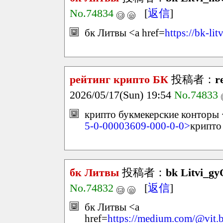
No.74834
[
返信
]
бк Литвы <a href=
https://bk-li
рейтинг крипто БК
投稿者：
r
2026/05/17(Sun) 19:54
No.74833
крипто букмекерские конторы 
5-0-00003609-000-0-0>
крипто
бк Литвы
投稿者：
bk Litvi_g
No.74832
[
返信
]
бк Литвы <a
href=
https://medium.com/