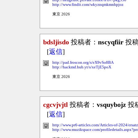
http://hedgedoc.private.coffee/s/xv7pkg550
http://www.findit.com/wkyznqmkmnhpjoz
東京 2026
bdsljisdo
投稿者：
nscyqfiir
投稿日
[
返信
]
http://pad.froscon.org/s/eX9vSo8BA
http://hackmd.hub.yt/s/xeTjE5poX
東京 2026
cgcvjvjtl
投稿者：
vsquybojz
投稿日
[
返信
]
http://www.pr6-articles.com/Articles-of-2024/ersat
http://www.muzikspace.com/profiledetails.aspx?pr