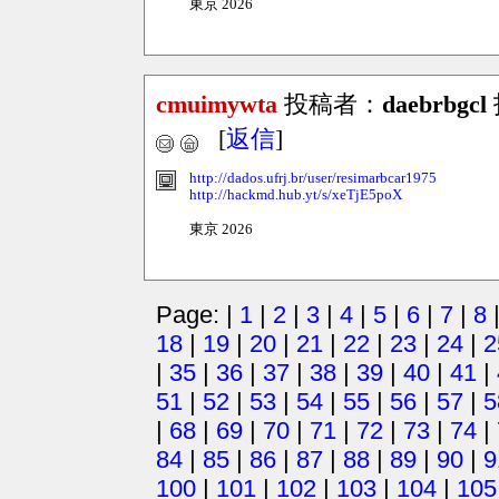
東京 2026
cmuimywta
投稿者：
daebrbgcl
[
返信
]
http://dados.ufrj.br/user/resimarbcar1975
http://hackmd.hub.yt/s/xeTjE5poX
東京 2026
Page: |
1
|
2
|
3
|
4
|
5
|
6
|
7
|
8
18
|
19
|
20
|
21
|
22
|
23
|
24
|
2
|
35
|
36
|
37
|
38
|
39
|
40
|
41
|
51
|
52
|
53
|
54
|
55
|
56
|
57
|
5
|
68
|
69
|
70
|
71
|
72
|
73
|
74
|
84
|
85
|
86
|
87
|
88
|
89
|
90
|
9
100
|
101
|
102
|
103
|
104
|
105