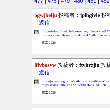
477
|
478
|
479
|
480
|
481
|
482
ogwjbelju
投稿者：
jplbgivle
投稿日
[
返信
]
http://dados.ifrs.edu.br/en/user/neytrihegwwhel19
http://www.montessorijobsuk.co.uk/author/butisa
東京 2026
lflvbosvw
投稿者：
ftvhrzjin
投稿日
[
返信
]
http://jobs.emiogp.com/author/corncentlinsper197
http://dados.unifei.edu.br/user/fikabinsund1976
東京 2026