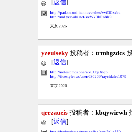
[
返信
]
http://pad.sra.uni-hannover.de/s/vvfDCzxbu
http://md.yeswiki.net/s/eWkBkRn8K9
東京 2026
yzeulseky
投稿者：
trmhgzdcs
投稿
[
返信
]
http://notes.bmcs.one/s/xCUqaXIqS
http://freestyler.ws/user/636209/raycidales1979
東京 2026
qrrzaueis
投稿者：
kbqywirwh
投
[
返信
]