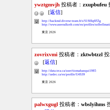
ywztgmvjh
投稿者：
zxupbufeu
投
[
返信
]
http://hackmd.diverse-team.fr/s/S1S0Iq6FZg
http://www.aseeralkotb.com/en/profiles/solbellmat
東京 2026
zovrixvmi
投稿者：
zktwbtzzl
投稿
[
返信
]
http://data.trca.ca/user/tiomahanqui1985
http://ardec.ca/en/profile/U4S39
東京 2026
palwxgugl
投稿者：
wbslyihms
投