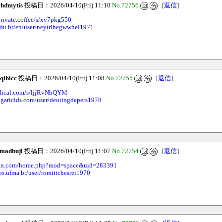
vhdmytis
投稿日：2026/04/10(Fri) 11:10
No.72756
[
返信
]
private.coffee/s/xv7pkg550
.edu.br/en/user/neytrihegwwhel1971
qlhicc
投稿日：2026/04/10(Fri) 11:08
No.72755
[
返信
]
adical.com/s/ljjRvNbQYM
.agaricids.com/user/deotingdepers1978
madbujl
投稿日：2026/04/10(Fri) 11:07
No.72754
[
返信
]
con.com/home.php?mod=space&uid=283391
os.ufma.br/user/romittchesrei1970