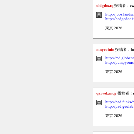
uhlgtbxaq
投稿者：
ew
http://jobs.lands
http://hedgedoc.
東京 2026
mnycoinin
投稿者：
h
http://md.globen
http://pumpyour
東京 2026
qarwdxmqy
投稿者：
http://pad.funkw
http://pad.geol
東京 2026