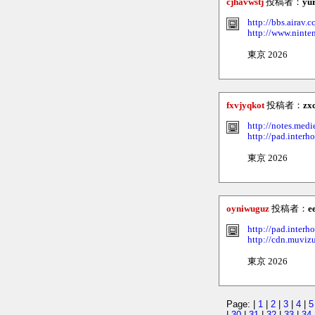
cjhavwstj
投稿者：
yu
http://bbs.aira
http://www.ninte
東京 2026
fxvjyqkot
投稿者：
zx
http://notes.med
http://pad.inter
東京 2026
oyniwuguz
投稿者：
e
http://pad.inter
http://cdn.muviz
東京 2026
Page: |
1
|
2
|
3
|
4
|
5
|
30
|
31
|
32
|
33
|
34