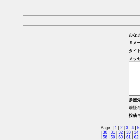
おな
Ｅメ
タイ
メッ
参照
暗証
投稿
Page: |
1
|
2
|
3
|
4
|
5
|
30
|
31
|
32
|
33
|
34
|
58
|
59
|
60
|
61
|
62