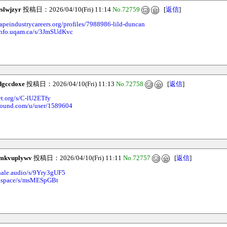
slwjzyr
投稿日：2026/04/10(Fri) 11:14
No.72759
[
返信
]
capeindustrycareers.org/profiles/7988986-lild-duncan
info.uqam.ca/s/3JmSUdKvc
dgccdoxe
投稿日：2026/04/10(Fri) 11:13
No.72758
[
返信
]
et.org/s/C-lU2ETfy
sound.com/u/user/1589604
mkvuplywv
投稿日：2026/04/10(Fri) 11:11
No.72757
[
返信
]
hale.audio/s/9Yry3gUF5
ab.space/s/msMESpGBt