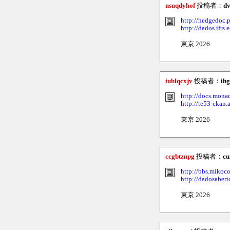
nsuqdyhof
投稿者：
d
http://hedgedoc.
http://dados.ifrs
東京 2026
iublqcxjv
投稿者：
ihg
http://docs.mon
http://te53-ckan
東京 2026
ccgbtznpg
投稿者：
cu
http://bbs.miko
http://dadosabert
東京 2026