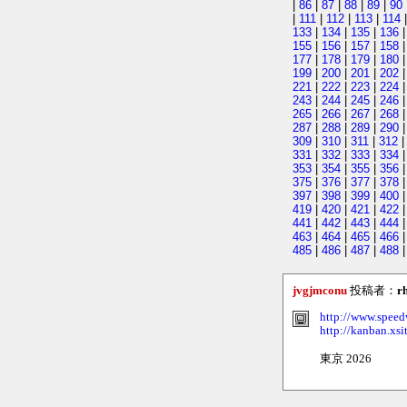
|
86
|
87
|
88
|
89
|
90
|
111
|
112
|
113
|
114
133
|
134
|
135
|
136
155
|
156
|
157
|
158
177
|
178
|
179
|
180
199
|
200
|
201
|
202
221
|
222
|
223
|
224
243
|
244
|
245
|
246
265
|
266
|
267
|
268
287
|
288
|
289
|
290
309
|
310
|
311
|
312
331
|
332
|
333
|
334
353
|
354
|
355
|
356
375
|
376
|
377
|
378
397
|
398
|
399
|
400
419
|
420
|
421
|
422
441
|
442
|
443
|
444
463
|
464
|
465
|
466
485
|
486
|
487
|
488
|
jvgjmconu
投稿者：
r
http://www.spee
http://kanban.xsi
東京 2026