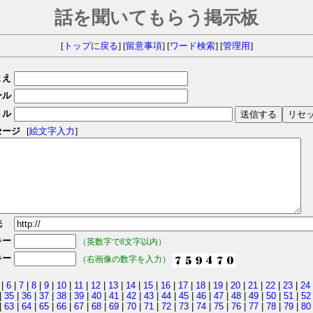
話を聞いてもらう掲示板
[
トップに戻る
] [
留意事項
] [
ワード検索
] [
管理用
]
まえ
ール
トル
セージ
[
絵文字入力
]
先
キー
（英数字で8文字以内）
キー
（右画像の数字を入力）
|
6
|
7
|
8
|
9
|
10
|
11
|
12
|
13
|
14
|
15
|
16
|
17
|
18
|
19
|
20
|
21
|
22
|
23
|
24
|
35
|
36
|
37
|
38
|
39
|
40
|
41
|
42
|
43
|
44
|
45
|
46
|
47
|
48
|
49
|
50
|
51
|
52
|
63
|
64
|
65
|
66
|
67
|
68
|
69
|
70
|
71
|
72
|
73
|
74
|
75
|
76
|
77
|
78
|
79
|
80