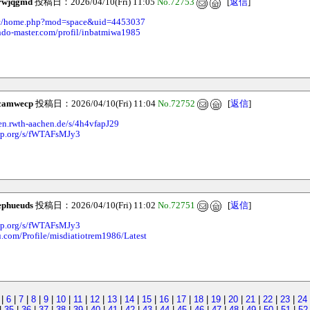
rwjqgmd
投稿日：2026/04/10(Fri) 11:05
No.72753
[
返信
]
v.cc/home.php?mod=space&uid=4453037
ndo-master.com/profil/inbatmiwa1985
camwecp
投稿日：2026/04/10(Fri) 11:04
No.72752
[
返信
]
ien.rwth-aachen.de/s/4h4vfapJ29
hop.org/s/fWTAFsMJy3
ephueuds
投稿日：2026/04/10(Fri) 11:02
No.72751
[
返信
]
hop.org/s/fWTAFsMJy3
u.com/Profile/misdiatiotrem1986/Latest
|
6
|
7
|
8
|
9
|
10
|
11
|
12
|
13
|
14
|
15
|
16
|
17
|
18
|
19
|
20
|
21
|
22
|
23
|
24
|
35
|
36
|
37
|
38
|
39
|
40
|
41
|
42
|
43
|
44
|
45
|
46
|
47
|
48
|
49
|
50
|
51
|
52