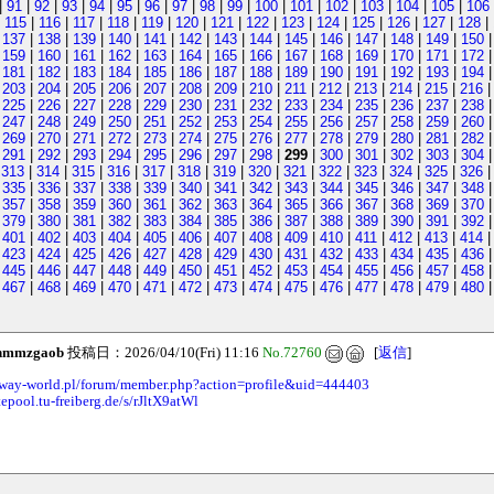
|
91
|
92
|
93
|
94
|
95
|
96
|
97
|
98
|
99
|
100
|
101
|
102
|
103
|
104
|
105
|
106
|
115
|
116
|
117
|
118
|
119
|
120
|
121
|
122
|
123
|
124
|
125
|
126
|
127
|
128
|
|
137
|
138
|
139
|
140
|
141
|
142
|
143
|
144
|
145
|
146
|
147
|
148
|
149
|
150
|
159
|
160
|
161
|
162
|
163
|
164
|
165
|
166
|
167
|
168
|
169
|
170
|
171
|
172
|
181
|
182
|
183
|
184
|
185
|
186
|
187
|
188
|
189
|
190
|
191
|
192
|
193
|
194
|
203
|
204
|
205
|
206
|
207
|
208
|
209
|
210
|
211
|
212
|
213
|
214
|
215
|
216
|
225
|
226
|
227
|
228
|
229
|
230
|
231
|
232
|
233
|
234
|
235
|
236
|
237
|
238
|
247
|
248
|
249
|
250
|
251
|
252
|
253
|
254
|
255
|
256
|
257
|
258
|
259
|
260
|
269
|
270
|
271
|
272
|
273
|
274
|
275
|
276
|
277
|
278
|
279
|
280
|
281
|
282
|
291
|
292
|
293
|
294
|
295
|
296
|
297
|
298
|
299
|
300
|
301
|
302
|
303
|
304
|
313
|
314
|
315
|
316
|
317
|
318
|
319
|
320
|
321
|
322
|
323
|
324
|
325
|
326
|
335
|
336
|
337
|
338
|
339
|
340
|
341
|
342
|
343
|
344
|
345
|
346
|
347
|
348
|
357
|
358
|
359
|
360
|
361
|
362
|
363
|
364
|
365
|
366
|
367
|
368
|
369
|
370
|
379
|
380
|
381
|
382
|
383
|
384
|
385
|
386
|
387
|
388
|
389
|
390
|
391
|
392
|
401
|
402
|
403
|
404
|
405
|
406
|
407
|
408
|
409
|
410
|
411
|
412
|
413
|
414
|
423
|
424
|
425
|
426
|
427
|
428
|
429
|
430
|
431
|
432
|
433
|
434
|
435
|
436
|
445
|
446
|
447
|
448
|
449
|
450
|
451
|
452
|
453
|
454
|
455
|
456
|
457
|
458
|
467
|
468
|
469
|
470
|
471
|
472
|
473
|
474
|
475
|
476
|
477
|
478
|
479
|
480
hmmzgaob
投稿日：2026/04/10(Fri) 11:16
No.72760
[
返信
]
dway-world.pl/forum/member.php?action=profile&uid=444403
tepool.tu-freiberg.de/s/rJltX9atWl