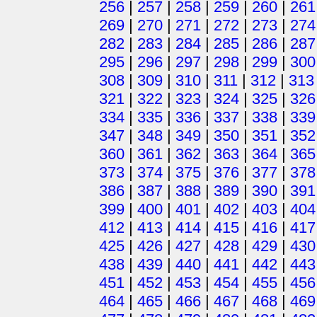
256
|
257
|
258
|
259
|
260
|
261
269
|
270
|
271
|
272
|
273
|
274
282
|
283
|
284
|
285
|
286
|
287
295
|
296
|
297
|
298
|
299
|
300
308
|
309
|
310
|
311
|
312
|
313
321
|
322
|
323
|
324
|
325
|
326
334
|
335
|
336
|
337
|
338
|
339
347
|
348
|
349
|
350
|
351
|
352
360
|
361
|
362
|
363
|
364
|
365
373
|
374
|
375
|
376
|
377
|
378
386
|
387
|
388
|
389
|
390
|
391
399
|
400
|
401
|
402
|
403
|
404
412
|
413
|
414
|
415
|
416
|
417
425
|
426
|
427
|
428
|
429
|
430
438
|
439
|
440
|
441
|
442
|
443
451
|
452
|
453
|
454
|
455
|
456
464
|
465
|
466
|
467
|
468
|
469