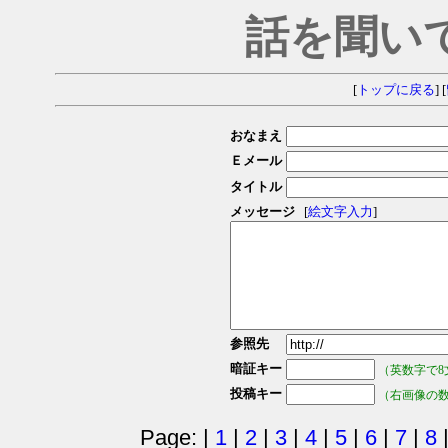
話を聞い
[
トップに戻る
] [
おなまえ
Ｅメール
タイトル
メッセージ
[
絵文字入力
]
参照先
暗証キー
（英数字で8
投稿キー
（右画像の
Page: |
1
|
2
|
3
|
4
|
5
|
6
|
7
|
8