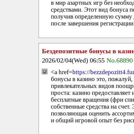
в мир азартных игр без необх
средствами. Этот вид бонуса п
получив определенную сумму д
после завершения регистрации 
Бездепозитные бонусы в казин
2026/02/04(Wed) 06:55
No.68890
<a href=
https://bezzdepozitt4.f
бонусы в казино это, пожалуй,
привлекательных видов поощре
проста: казино предоставляет
бесплатные вращения (фри спи
собственные средства на счет. 
позволяющая оценить ассорти
и общий игровой опыт без рис