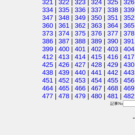
321
|
322
|
323
|
324
|
325
|
326
334
|
335
|
336
|
337
|
338
|
339
347
|
348
|
349
|
350
|
351
|
352
360
|
361
|
362
|
363
|
364
|
365
373
|
374
|
375
|
376
|
377
|
378
386
|
387
|
388
|
389
|
390
|
391
399
|
400
|
401
|
402
|
403
|
404
412
|
413
|
414
|
415
|
416
|
417
425
|
426
|
427
|
428
|
429
|
430
438
|
439
|
440
|
441
|
442
|
443
451
|
452
|
453
|
454
|
455
|
456
464
|
465
|
466
|
467
|
468
|
469
477
|
478
|
479
|
480
|
481
|
482
記事No