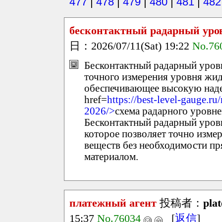
477
|
478
|
479
|
480
|
481
|
482
бесконтактный радарный уро
日：2026/07/11(Sat) 19:22
No.76
Бесконтактный радарный уров
точного измерения уровня жидк
обеспечивающее высокую наде
href=
https://best-level-gauge.r
2026/>
схема радарного уровне
Бесконтактный радарный уровн
которое позволяет точно изме
веществ без необходимости пр
материалом.
платежный агент
投稿者：
pla
15:37
No.76034
[
返信
]