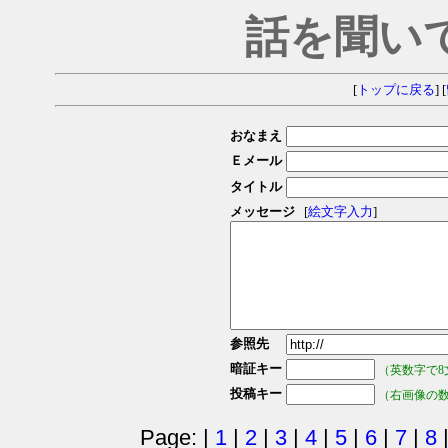
話を聞い
[
トップに戻る
] [
おなまえ
Ｅメール
タイトル
メッセージ
[
絵文字入力
]
参照先
暗証キー
（英数字で8
投稿キー
（右画像の
Page: |
1
|
2
|
3
|
4
|
5
|
6
|
7
|
8