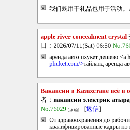
我们既用于礼品也用于活动。?
apple river concealment crystal
日：2026/07/11(Sat) 06:50
No.76
аренда авто пхукет дешево <a h
phuket.com/>
тайланд аренда ав
Вакансии в Казахстане всё в 
者：
вакансии электрик атыра
No.76029
[
返信
]
От здравоохранения до рабочи
квалифицированные кадры по вс