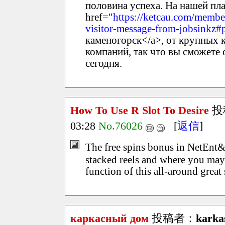
половина успеха. На нашей пл
href="
https://ketcau.com/membe
visitor-message-from-jobsinkz
каменогорск</a>, от крупных
компаний, так что вы сможете
сегодня.
How To Use R Slot To Desire
投
03:28
No.76026
[
返信
]
The free spins bonus in NetEnt&
stacked reels and where you may
function of this all-around great 
каркасный дом
投稿者：
karka