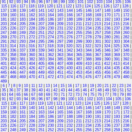
|
91
|
92
|
93
|
94
|
95
|
96
|
97
|
98
|
99
|
100
|
101
|
102
|
103
|
104
|
105
|
106
|
115
|
116
|
117
|
118
|
119
|
120
|
121
|
122
|
123
|
124
|
125
|
126
|
127
|
128
|
|
137
|
138
|
139
|
140
|
141
|
142
|
143
|
144
|
145
|
146
|
147
|
148
|
149
|
150
|
159
|
160
|
161
|
162
|
163
|
164
|
165
|
166
|
167
|
168
|
169
|
170
|
171
|
172
|
181
|
182
|
183
|
184
|
185
|
186
|
187
|
188
|
189
|
190
|
191
|
192
|
193
|
194
|
203
|
204
|
205
|
206
|
207
|
208
|
209
|
210
|
211
|
212
|
213
|
214
|
215
|
216
|
225
|
226
|
227
|
228
|
229
|
230
|
231
|
232
|
233
|
234
|
235
|
236
|
237
|
238
|
247
|
248
|
249
|
250
|
251
|
252
|
253
|
254
|
255
|
256
|
257
|
258
|
259
|
260
|
269
|
270
|
271
|
272
|
273
|
274
|
275
|
276
|
277
|
278
|
279
|
280
|
281
|
282
|
291
|
292
|
293
|
294
|
295
|
296
|
297
|
298
|
299
|
300
|
301
|
302
|
303
|
304
|
313
|
314
|
315
|
316
|
317
|
318
|
319
|
320
|
321
|
322
|
323
|
324
|
325
|
326
|
335
|
336
|
337
|
338
|
339
|
340
|
341
|
342
|
343
|
344
|
345
|
346
|
347
|
348
|
357
|
358
|
359
|
360
|
361
|
362
|
363
|
364
|
365
|
366
|
367
|
368
|
369
|
370
|
379
|
380
|
381
|
382
|
383
|
384
|
385
|
386
|
387
|
388
|
389
|
390
|
391
|
392
|
401
|
402
|
403
|
404
|
405
|
406
|
407
|
408
|
409
|
410
|
411
|
412
|
413
|
414
|
423
|
424
|
425
|
426
|
427
|
428
|
429
|
430
|
431
|
432
|
433
|
434
|
435
|
436
|
445
|
446
|
447
|
448
|
449
|
450
|
451
|
452
|
453
|
454
|
455
|
456
|
457
|
458
|
467
|
468
|
469
|
470
|
471
|
472
|
473
|
474
|
475
|
476
|
477
|
478
|
479
|
480
|
489
|
|
6
|
7
|
8
|
9
|
10
|
11
|
12
|
13
|
14
|
15
|
16
|
17
|
18
|
19
|
20
|
21
|
22
|
23
|
24
|
35
|
36
|
37
|
38
|
39
|
40
|
41
|
42
|
43
|
44
|
45
|
46
|
47
|
48
|
49
|
50
|
51
|
52
|
63
|
64
|
65
|
66
|
67
|
68
|
69
|
70
|
71
|
72
|
73
|
74
|
75
|
76
|
77
|
78
|
79
|
80
|
91
|
92
|
93
|
94
|
95
|
96
|
97
|
98
|
99
|
100
|
101
|
102
|
103
|
104
|
105
|
106
|
115
|
116
|
117
|
118
|
119
|
120
|
121
|
122
|
123
|
124
|
125
|
126
|
127
|
128
|
|
137
|
138
|
139
|
140
|
141
|
142
|
143
|
144
|
145
|
146
|
147
|
148
|
149
|
150
|
159
|
160
|
161
|
162
|
163
|
164
|
165
|
166
|
167
|
168
|
169
|
170
|
171
|
172
|
181
|
182
|
183
|
184
|
185
|
186
|
187
|
188
|
189
|
190
|
191
|
192
|
193
|
194
|
203
|
204
|
205
|
206
|
207
|
208
|
209
|
210
|
211
|
212
|
213
|
214
|
215
|
216
|
225
|
226
|
227
|
228
|
229
|
230
|
231
|
232
|
233
|
234
|
235
|
236
|
237
|
238
|
247
|
248
|
249
|
250
|
251
|
252
|
253
|
254
|
255
|
256
|
257
|
258
|
259
|
260