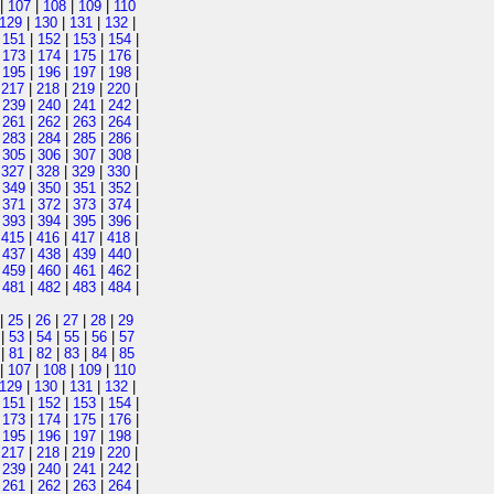
|
107
|
108
|
109
|
110
129
|
130
|
131
|
132
|
|
151
|
152
|
153
|
154
|
|
173
|
174
|
175
|
176
|
|
195
|
196
|
197
|
198
|
|
217
|
218
|
219
|
220
|
|
239
|
240
|
241
|
242
|
|
261
|
262
|
263
|
264
|
|
283
|
284
|
285
|
286
|
|
305
|
306
|
307
|
308
|
|
327
|
328
|
329
|
330
|
|
349
|
350
|
351
|
352
|
|
371
|
372
|
373
|
374
|
|
393
|
394
|
395
|
396
|
|
415
|
416
|
417
|
418
|
|
437
|
438
|
439
|
440
|
|
459
|
460
|
461
|
462
|
|
481
|
482
|
483
|
484
|
|
25
|
26
|
27
|
28
|
29
|
53
|
54
|
55
|
56
|
57
|
81
|
82
|
83
|
84
|
85
|
107
|
108
|
109
|
110
129
|
130
|
131
|
132
|
|
151
|
152
|
153
|
154
|
|
173
|
174
|
175
|
176
|
|
195
|
196
|
197
|
198
|
|
217
|
218
|
219
|
220
|
|
239
|
240
|
241
|
242
|
|
261
|
262
|
263
|
264
|