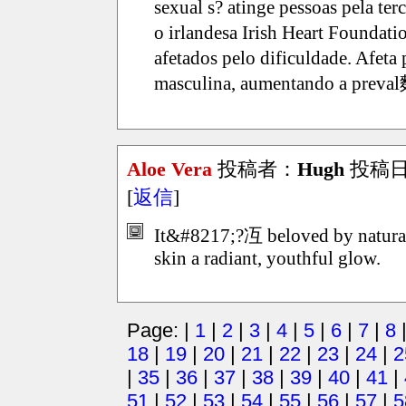
sexual s? atinge pessoas pela te
o irlandesa Irish Heart Foundat
afetados pelo dificuldade. Afet
masculina, aumentando a preval
Aloe Vera
投稿者：
Hugh
投稿日：2
[
返信
]
It&#8217;?冱 beloved by natural b
skin a radiant, youthful glow.
Page: |
1
|
2
|
3
|
4
|
5
|
6
|
7
|
8
18
|
19
|
20
|
21
|
22
|
23
|
24
|
2
|
35
|
36
|
37
|
38
|
39
|
40
|
41
|
51
|
52
|
53
|
54
|
55
|
56
|
57
|
5