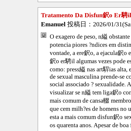
Tratamento Da Disfun鈬o Er騁il
Emanuel
投稿日：2026/01/31(Sat
O exagero de peso, n縊 obstante a
potencia piores ?ndices em dist
vontade, a ere鈬o, a ejacula鈬o e
鈬o er騁il algumas vezes pode esta
como: press縊 nas art駻ias alta, e
de sexual masculina prende-se c
social associado ? sexualidade.
visualizar se n縊 tem liga鈬o co
mais comum de cansa輟 membro ? 
que cem milh?es de homens no u
esta a mais comum disfun鈬o sex
os quarenta anos. Apesar de boa