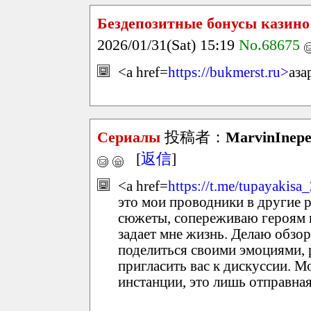
Бездепозитные бонусы казино
2026/01/31(Sat) 15:19
No.68675
<a href=
https://bukmerst.ru>
аза
Сериалы
投稿者：
MarvinInep
[
返信
]
<a href=
https://t.me/tupayakisa
это мои проводники в другие 
сюжеты, сопереживаю героям 
задает мне жизнь. Делаю обзо
поделиться своими эмоциями, 
пригласить вас к дискуссии. М
инстанции, это лишь отправна