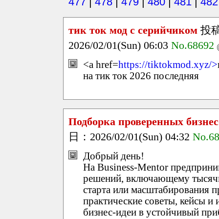
477
|
478
|
479
|
480
|
481
|
482
тик ток мод с серийчиком
投
2026/02/01(Sun) 06:03
No.68692
<a href=
https://tiktokmod.xyz/>
на тик ток 2026 последняя
Подборка проверенных бизне
日：2026/02/01(Sun) 04:32
No.6
Добрый день!
На Business-Mentor предприни
решений, включающему тысячи
старта или масштабирования п
практические советы, кейсы и 
бизнес-идеи в устойчивый при