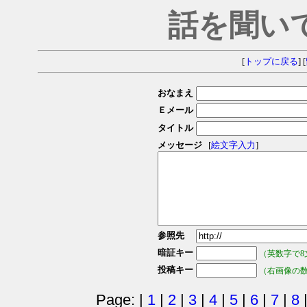
話を聞い
[
トップに戻る
] [
おなまえ
Ｅメール
タイトル
メッセージ
[
絵文字入力
]
参照先
暗証キー
（英数字で8
投稿キー
（右画像の
Page: |
1
|
2
|
3
|
4
|
5
|
6
|
7
|
8