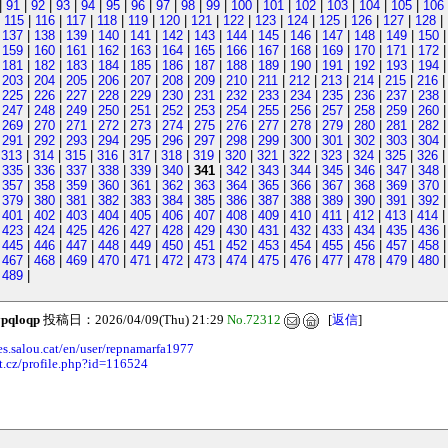
|
91
|
92
|
93
|
94
|
95
|
96
|
97
|
98
|
99
|
100
|
101
|
102
|
103
|
104
|
105
|
106
|
115
|
116
|
117
|
118
|
119
|
120
|
121
|
122
|
123
|
124
|
125
|
126
|
127
|
128
|
|
137
|
138
|
139
|
140
|
141
|
142
|
143
|
144
|
145
|
146
|
147
|
148
|
149
|
150
|
159
|
160
|
161
|
162
|
163
|
164
|
165
|
166
|
167
|
168
|
169
|
170
|
171
|
172
|
181
|
182
|
183
|
184
|
185
|
186
|
187
|
188
|
189
|
190
|
191
|
192
|
193
|
194
|
203
|
204
|
205
|
206
|
207
|
208
|
209
|
210
|
211
|
212
|
213
|
214
|
215
|
216
|
225
|
226
|
227
|
228
|
229
|
230
|
231
|
232
|
233
|
234
|
235
|
236
|
237
|
238
|
247
|
248
|
249
|
250
|
251
|
252
|
253
|
254
|
255
|
256
|
257
|
258
|
259
|
260
|
269
|
270
|
271
|
272
|
273
|
274
|
275
|
276
|
277
|
278
|
279
|
280
|
281
|
282
|
291
|
292
|
293
|
294
|
295
|
296
|
297
|
298
|
299
|
300
|
301
|
302
|
303
|
304
|
313
|
314
|
315
|
316
|
317
|
318
|
319
|
320
|
321
|
322
|
323
|
324
|
325
|
326
|
335
|
336
|
337
|
338
|
339
|
340
|
341
|
342
|
343
|
344
|
345
|
346
|
347
|
348
|
357
|
358
|
359
|
360
|
361
|
362
|
363
|
364
|
365
|
366
|
367
|
368
|
369
|
370
|
379
|
380
|
381
|
382
|
383
|
384
|
385
|
386
|
387
|
388
|
389
|
390
|
391
|
392
|
401
|
402
|
403
|
404
|
405
|
406
|
407
|
408
|
409
|
410
|
411
|
412
|
413
|
414
|
423
|
424
|
425
|
426
|
427
|
428
|
429
|
430
|
431
|
432
|
433
|
434
|
435
|
436
|
445
|
446
|
447
|
448
|
449
|
450
|
451
|
452
|
453
|
454
|
455
|
456
|
457
|
458
|
467
|
468
|
469
|
470
|
471
|
472
|
473
|
474
|
475
|
476
|
477
|
478
|
479
|
480
|
489
|
ypqloqp
投稿日：2026/04/09(Thu) 21:29
No.72312
[
返信
]
es.salou.cat/en/user/repnamarfa1977
et.cz/profile.php?id=116524