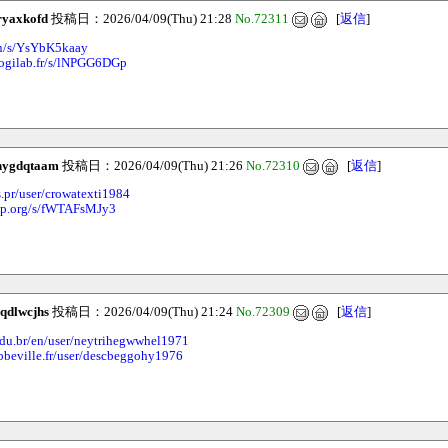
ryaxkofd
投稿日：2026/04/09(Thu) 21:28
No.72311
[
返信
]
.in/s/YsYbK5kaay
logilab.fr/s/lNPGG6DGp
hygdqtaam
投稿日：2026/04/09(Thu) 21:26
No.72310
[
返信
]
s.pr/user/crowatexti1984
hop.org/s/fWTAFsMJy3
qdlwcjhs
投稿日：2026/04/09(Thu) 21:24
No.72309
[
返信
]
.edu.br/en/user/neytrihegwwhel1971
abbeville.fr/user/descbeggohy1976