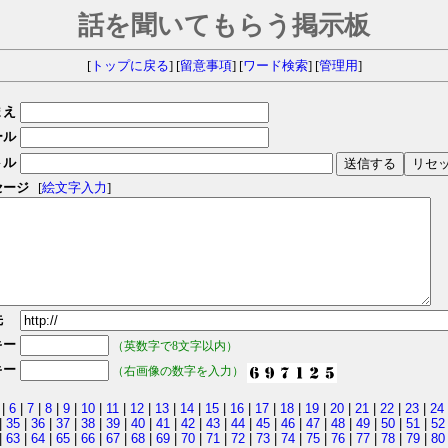
話を聞いてもらう掲示板
[
トップに戻る
] [
留意事項
] [
ワード検索
] [
管理用
]
まえ
ール
トル
セージ
[
絵文字入力
]
先
キー
（英数字で8文字以内）
キー
（右画像の数字を入力）
|
6
|
7
|
8
|
9
|
10
|
11
|
12
|
13
|
14
|
15
|
16
|
17
|
18
|
19
|
20
|
21
|
22
|
23
|
24
|
35
|
36
|
37
|
38
|
39
|
40
|
41
|
42
|
43
|
44
|
45
|
46
|
47
|
48
|
49
|
50
|
51
|
52
|
63
|
64
|
65
|
66
|
67
|
68
|
69
|
70
|
71
|
72
|
73
|
74
|
75
|
76
|
77
|
78
|
79
|
80