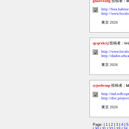
gnaoveabg
投稿者：
t
http://fora.babin
http://www.localst
東京 2026
qyqrxkcij
投稿者：
iv
http://www.localst
http://dados.ufsc
東京 2026
syjoehvmp
投稿者：
k
http://md.roflco
http://doc.projec
東京 2026
Page: |
1
|
2
|
3
|
4
|
5
|
30
|
31
|
32
|
33
|
34