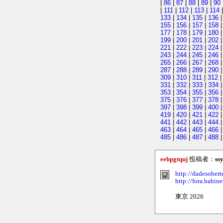
|
86
|
87
|
88
|
89
|
90
|
111
|
112
|
113
|
114
133
|
134
|
135
|
136
155
|
156
|
157
|
158
177
|
178
|
179
|
180
199
|
200
|
201
|
202
221
|
222
|
223
|
224
243
|
244
|
245
|
246
265
|
266
|
267
|
268
287
|
288
|
289
|
290
309
|
310
|
311
|
312
331
|
332
|
333
|
334
353
|
354
|
355
|
356
375
|
376
|
377
|
378
397
|
398
|
399
|
400
419
|
420
|
421
|
422
441
|
442
|
443
|
444
463
|
464
|
465
|
466
485
|
486
|
487
|
488
eebpgtquj
投稿者：
ss
http://dadesobert
http://fora.babin
東京 2026