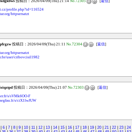
ekdgkbws
投稿日：2026/04/09(Thu) 21:14
No.72305
[
返信
]
et.cz/profile.php?id=116524
ar.org/httpsersatzt
ipfrgzw
投稿日：2026/04/09(Thu) 21:11
No.72304
[
返信
]
ar.org/httpsersatzt
ar.br/user/cribovcisil1982
foiqztpd
投稿日：2026/04/09(Thu) 21:07
No.72303
[
返信
]
pter.fr/s/sVMk6OO-F
tsegfau.lt/s/ciX1lwJUW
|
6
|
7
|
8
|
9
|
10
|
11
|
12
|
13
|
14
|
15
|
16
|
17
|
18
|
19
|
20
|
21
|
22
|
23
|
24
|
35
|
36
|
37
|
38
|
39
|
40
|
41
|
42
|
43
|
44
|
45
|
46
|
47
|
48
|
49
|
50
|
51
|
52