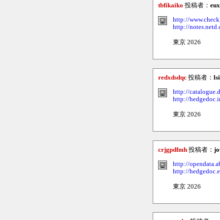
tbfikaiko
投稿者：
eux
http://www.chec
http://notes.netd
東京 2026
redxdsdqc
投稿者：
ls
http://catalogue
http://hedgedoc.
東京 2026
crjgpdfmh
投稿者：
jo
http://opendata.
http://hedgedoc.e
東京 2026