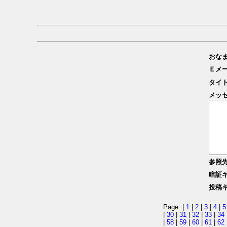
おな
Ｅメ
タイ
メッ
参照
暗証
投稿
Page: |
1
|
2
|
3
|
4
|
5
|
30
|
31
|
32
|
33
|
34
|
58
|
59
|
60
|
61
|
62