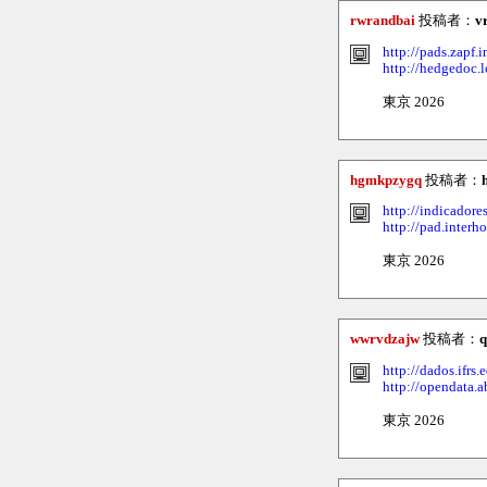
rwrandbai
投稿者：
v
http://pads.zapf
http://hedgedoc.
東京 2026
hgmkpzygq
投稿者：
http://indicadore
http://pad.inter
東京 2026
wwrvdzajw
投稿者：
q
http://dados.ifrs
http://opendata.
東京 2026