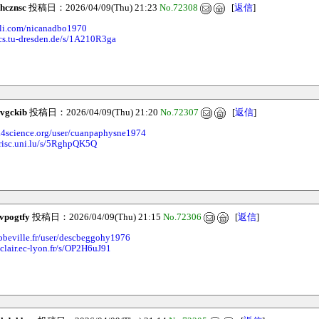
hcznsc
投稿日：2026/04/09(Thu) 21:23
No.72308
[
返信
]
kli.com/nicanadbo1970
.cs.tu-dresden.de/s/1A210R3ga
ivgckib
投稿日：2026/04/09(Thu) 21:20
No.72307
[
返信
]
.d4science.org/user/cuanpaphysne1974
irisc.uni.lu/s/5RghpQK5Q
vpogtfy
投稿日：2026/04/09(Thu) 21:15
No.72306
[
返信
]
abbeville.fr/user/descbeggohy1976
clair.ec-lyon.fr/s/OP2H6uJ91