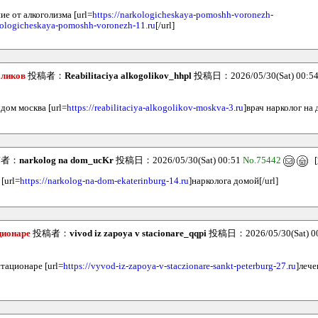
е от алкоголизма [url=
https://narkologicheskaya-pomoshh-voronezh-
rkologicheskaya-pomoshh-voronezh-11.ru
[/url]
оликов
投稿者：
Reabilitaciya alkogolikov_hhpl
投稿日：2026/05/30(Sat) 00:5
 дом москва [url=
https://reabilitaciya-alkogolikov-moskva-3.ru
]врач нарколог на 
者：
narkolog na dom_ucKr
投稿日：2026/05/30(Sat) 00:51
No.75442
[
[url=
https://narkolog-na-dom-ekaterinburg-14.ru
]нарколога домой[/url]
ционаре
投稿者：
vivod iz zapoya v stacionare_qqpi
投稿日：2026/05/30(Sat) 0
стационаре [url=
https://vyvod-iz-zapoya-v-staczionare-sankt-peterburg-27.ru
]лече