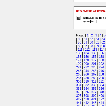
капельница от похме
капельница на до
цены[/url]
Page: |
1
|
2
|
3
|
4
|
5
|
30
|
31
|
32
|
33
|
34
|
58
|
59
|
60
|
61
|
62
|
86
|
87
|
88
|
89
|
90
|
111
|
112
|
113
|
114
133
|
134
|
135
|
136
155
|
156
|
157
|
158
177
|
178
|
179
|
180
199
|
200
|
201
|
202
221
|
222
|
223
|
224
243
|
244
|
245
|
246
265
|
266
|
267
|
268
287
|
288
|
289
|
290
309
|
310
|
311
|
312
331
|
332
|
333
|
334
353
|
354
|
355
|
356
375
|
376
|
377
|
378
397
|
398
|
399
|
400
419
|
420
|
421
|
422
441
|
442
|
443
|
444