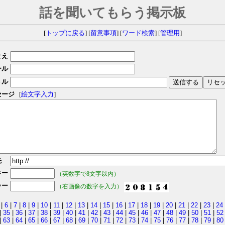
話を聞いてもらう掲示板
[
トップに戻る
] [
留意事項
] [
ワード検索
] [
管理用
]
まえ
ール
トル
セージ
[
絵文字入力
]
先
キー
（英数字で8文字以内）
キー
（右画像の数字を入力）
|
6
|
7
|
8
|
9
|
10
|
11
|
12
|
13
|
14
|
15
|
16
|
17
|
18
|
19
|
20
|
21
|
22
|
23
|
24
|
35
|
36
|
37
|
38
|
39
|
40
|
41
|
42
|
43
|
44
|
45
|
46
|
47
|
48
|
49
|
50
|
51
|
52
|
63
|
64
|
65
|
66
|
67
|
68
|
69
|
70
|
71
|
72
|
73
|
74
|
75
|
76
|
77
|
78
|
79
|
80