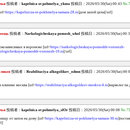
лья
投稿者：
kapelnica ot pohmelya_ykma
投稿日：2026/05/30(Sat) 00:43
No.
url=
https://kapelnicza-ot-pokhmelya-samara-28.ru
]дом запой цена[/url]
омощь
投稿者：
Narkologicheskaya pomosh_whol
投稿日：2026/05/30(Sat) 00:
ркозависимых в воронеже [url=
https://narkologicheskaya-pomoshh-voronezh-
rkologicheskaya-pomoshh-voronezh-10.ru
[/url]
оликов
投稿者：
Reabilitaciya alkogolikov_odmn
投稿日：2026/05/30(Sat) 00:
в клинике москва [url=
https://reabilitaciya-alkogolikov-moskva-4.ru
]нарколог на 
лья
投稿者：
kapelnica ot pohmelya_slOr
投稿日：2026/05/30(Sat) 00:08
No.7
ницу от запоя на дому [url=
https://kapelnicza-ot-pokhmelya-samara-30.ru
]поста
l]