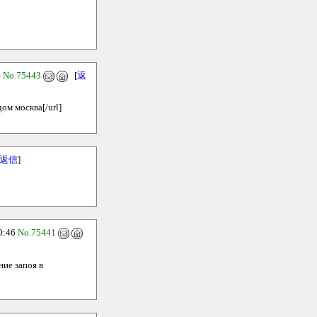
4
No.75443
[
返
дом москва[/url]
返信
]
0:46
No.75441
ние запоя в