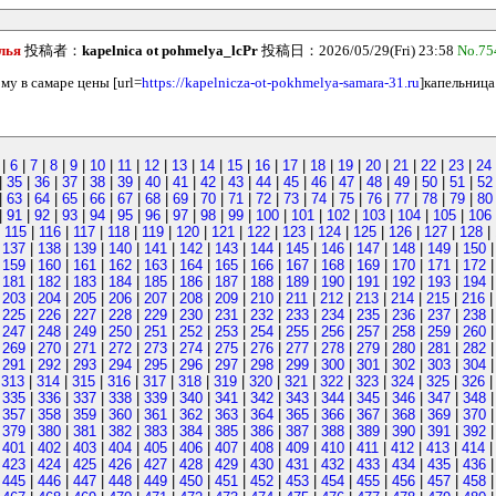
лья
投稿者：
kapelnica ot pohmelya_lcPr
投稿日：2026/05/29(Fri) 23:58
No.75
му в самаре цены [url=
https://kapelnicza-ot-pokhmelya-samara-31.ru
]капельница
|
6
|
7
|
8
|
9
|
10
|
11
|
12
|
13
|
14
|
15
|
16
|
17
|
18
|
19
|
20
|
21
|
22
|
23
|
24
|
35
|
36
|
37
|
38
|
39
|
40
|
41
|
42
|
43
|
44
|
45
|
46
|
47
|
48
|
49
|
50
|
51
|
52
|
63
|
64
|
65
|
66
|
67
|
68
|
69
|
70
|
71
|
72
|
73
|
74
|
75
|
76
|
77
|
78
|
79
|
80
|
91
|
92
|
93
|
94
|
95
|
96
|
97
|
98
|
99
|
100
|
101
|
102
|
103
|
104
|
105
|
106
|
115
|
116
|
117
|
118
|
119
|
120
|
121
|
122
|
123
|
124
|
125
|
126
|
127
|
128
|
|
137
|
138
|
139
|
140
|
141
|
142
|
143
|
144
|
145
|
146
|
147
|
148
|
149
|
150
|
159
|
160
|
161
|
162
|
163
|
164
|
165
|
166
|
167
|
168
|
169
|
170
|
171
|
172
|
181
|
182
|
183
|
184
|
185
|
186
|
187
|
188
|
189
|
190
|
191
|
192
|
193
|
194
|
203
|
204
|
205
|
206
|
207
|
208
|
209
|
210
|
211
|
212
|
213
|
214
|
215
|
216
|
225
|
226
|
227
|
228
|
229
|
230
|
231
|
232
|
233
|
234
|
235
|
236
|
237
|
238
|
247
|
248
|
249
|
250
|
251
|
252
|
253
|
254
|
255
|
256
|
257
|
258
|
259
|
260
|
269
|
270
|
271
|
272
|
273
|
274
|
275
|
276
|
277
|
278
|
279
|
280
|
281
|
282
|
291
|
292
|
293
|
294
|
295
|
296
|
297
|
298
|
299
|
300
|
301
|
302
|
303
|
304
|
313
|
314
|
315
|
316
|
317
|
318
|
319
|
320
|
321
|
322
|
323
|
324
|
325
|
326
|
335
|
336
|
337
|
338
|
339
|
340
|
341
|
342
|
343
|
344
|
345
|
346
|
347
|
348
|
357
|
358
|
359
|
360
|
361
|
362
|
363
|
364
|
365
|
366
|
367
|
368
|
369
|
370
|
379
|
380
|
381
|
382
|
383
|
384
|
385
|
386
|
387
|
388
|
389
|
390
|
391
|
392
|
401
|
402
|
403
|
404
|
405
|
406
|
407
|
408
|
409
|
410
|
411
|
412
|
413
|
414
|
423
|
424
|
425
|
426
|
427
|
428
|
429
|
430
|
431
|
432
|
433
|
434
|
435
|
436
|
445
|
446
|
447
|
448
|
449
|
450
|
451
|
452
|
453
|
454
|
455
|
456
|
457
|
458