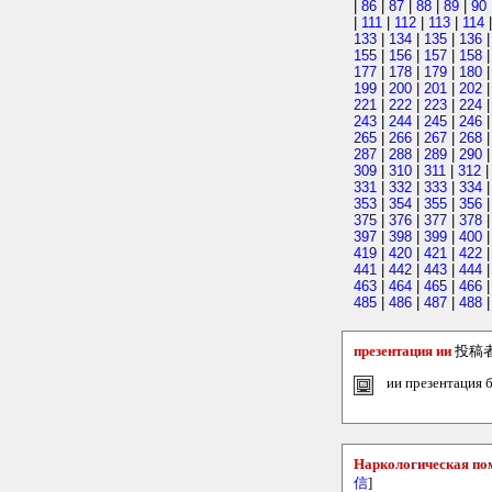
|
86
|
87
|
88
|
89
|
90
|
111
|
112
|
113
|
114
133
|
134
|
135
|
136
155
|
156
|
157
|
158
177
|
178
|
179
|
180
199
|
200
|
201
|
202
221
|
222
|
223
|
224
243
|
244
|
245
|
246
265
|
266
|
267
|
268
287
|
288
|
289
|
290
309
|
310
|
311
|
312
331
|
332
|
333
|
334
353
|
354
|
355
|
356
375
|
376
|
377
|
378
397
|
398
|
399
|
400
419
|
420
|
421
|
422
441
|
442
|
443
|
444
463
|
464
|
465
|
466
485
|
486
|
487
|
488
презентация ии
投稿
ии презентация б
Наркологическая п
信
]