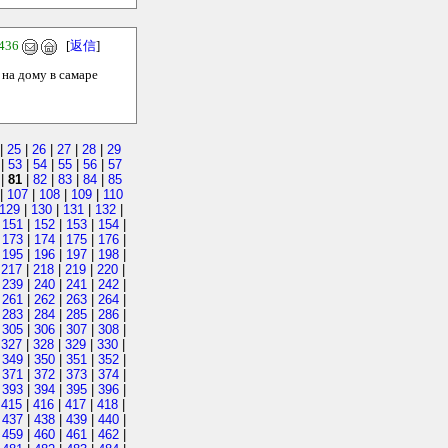
436
[
返信
]
 на дому в самаре
|
25
|
26
|
27
|
28
|
29
|
53
|
54
|
55
|
56
|
57
|
81
|
82
|
83
|
84
|
85
|
107
|
108
|
109
|
110
129
|
130
|
131
|
132
|
|
151
|
152
|
153
|
154
|
|
173
|
174
|
175
|
176
|
|
195
|
196
|
197
|
198
|
|
217
|
218
|
219
|
220
|
|
239
|
240
|
241
|
242
|
|
261
|
262
|
263
|
264
|
|
283
|
284
|
285
|
286
|
|
305
|
306
|
307
|
308
|
|
327
|
328
|
329
|
330
|
|
349
|
350
|
351
|
352
|
|
371
|
372
|
373
|
374
|
|
393
|
394
|
395
|
396
|
|
415
|
416
|
417
|
418
|
|
437
|
438
|
439
|
440
|
|
459
|
460
|
461
|
462
|