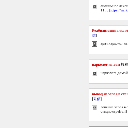
анонимное лечени
11.ru
]
https://na
Реабилитация алког
信
]
врач нарколог на
нарколог на дом
投稿
нарколога домой 
вывод из запоя в ста
[
返信
]
лечение запоя в 
стационаре[/url]