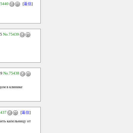
75440
[
返信
]
35
No.75439
09
No.75438
дом в клинике
5437
[
返信
]
вить капельницу от