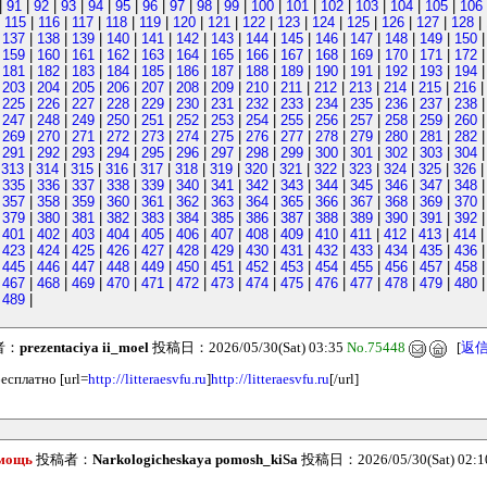
|
91
|
92
|
93
|
94
|
95
|
96
|
97
|
98
|
99
|
100
|
101
|
102
|
103
|
104
|
105
|
106
|
115
|
116
|
117
|
118
|
119
|
120
|
121
|
122
|
123
|
124
|
125
|
126
|
127
|
128
|
|
137
|
138
|
139
|
140
|
141
|
142
|
143
|
144
|
145
|
146
|
147
|
148
|
149
|
150
|
159
|
160
|
161
|
162
|
163
|
164
|
165
|
166
|
167
|
168
|
169
|
170
|
171
|
172
|
181
|
182
|
183
|
184
|
185
|
186
|
187
|
188
|
189
|
190
|
191
|
192
|
193
|
194
|
203
|
204
|
205
|
206
|
207
|
208
|
209
|
210
|
211
|
212
|
213
|
214
|
215
|
216
|
225
|
226
|
227
|
228
|
229
|
230
|
231
|
232
|
233
|
234
|
235
|
236
|
237
|
238
|
247
|
248
|
249
|
250
|
251
|
252
|
253
|
254
|
255
|
256
|
257
|
258
|
259
|
260
|
269
|
270
|
271
|
272
|
273
|
274
|
275
|
276
|
277
|
278
|
279
|
280
|
281
|
282
|
291
|
292
|
293
|
294
|
295
|
296
|
297
|
298
|
299
|
300
|
301
|
302
|
303
|
304
|
313
|
314
|
315
|
316
|
317
|
318
|
319
|
320
|
321
|
322
|
323
|
324
|
325
|
326
|
335
|
336
|
337
|
338
|
339
|
340
|
341
|
342
|
343
|
344
|
345
|
346
|
347
|
348
|
357
|
358
|
359
|
360
|
361
|
362
|
363
|
364
|
365
|
366
|
367
|
368
|
369
|
370
|
379
|
380
|
381
|
382
|
383
|
384
|
385
|
386
|
387
|
388
|
389
|
390
|
391
|
392
|
401
|
402
|
403
|
404
|
405
|
406
|
407
|
408
|
409
|
410
|
411
|
412
|
413
|
414
|
423
|
424
|
425
|
426
|
427
|
428
|
429
|
430
|
431
|
432
|
433
|
434
|
435
|
436
|
445
|
446
|
447
|
448
|
449
|
450
|
451
|
452
|
453
|
454
|
455
|
456
|
457
|
458
|
467
|
468
|
469
|
470
|
471
|
472
|
473
|
474
|
475
|
476
|
477
|
478
|
479
|
480
|
489
|
者：
prezentaciya ii_moel
投稿日：2026/05/30(Sat) 03:35
No.75448
[
返
есплатно [url=
http://litteraesvfu.ru
]
http://litteraesvfu.ru
[/url]
омощь
投稿者：
Narkologicheskaya pomosh_kiSa
投稿日：2026/05/30(Sat) 02: