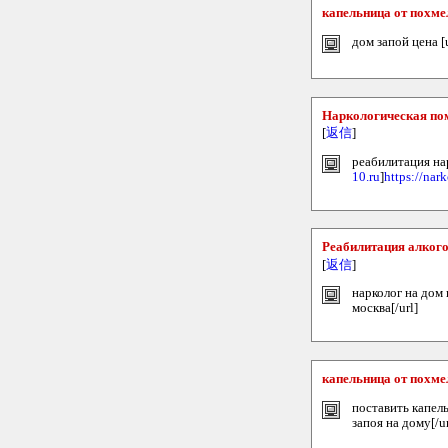
капельница от похме
дом запой цена [
Наркологическая п
[
返信
]
реабилитация на
10.ru
]
https://na
Реабилитация алког
[
返信
]
нарколог на дом 
москва[/url]
капельница от похме
поставить капель
запоя на дому[/ur