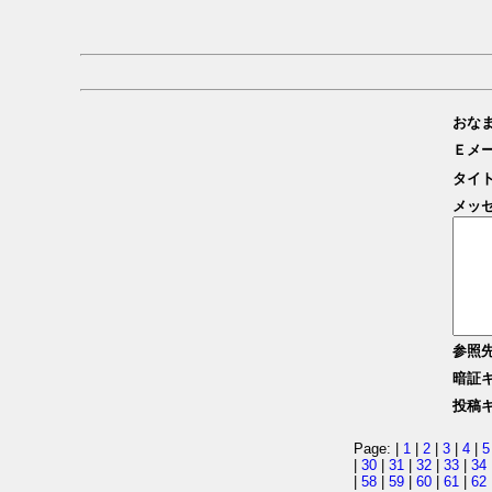
おな
Ｅメ
タイ
メッ
参照
暗証
投稿
Page: |
1
|
2
|
3
|
4
|
5
|
30
|
31
|
32
|
33
|
34
|
58
|
59
|
60
|
61
|
62