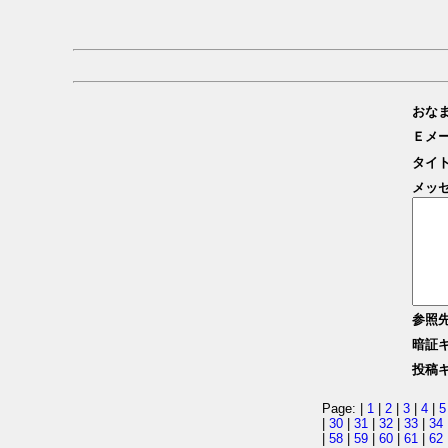
おな
Ｅメ
タイ
メッ
参照
暗証
投稿
Page: |
1
|
2
|
3
|
4
|
5
|
30
|
31
|
32
|
33
|
34
|
58
|
59
|
60
|
61
|
62