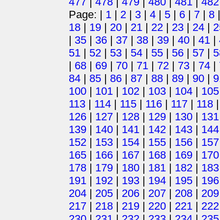
477
|
478
|
479
|
480
|
481
|
482
Page: |
1
|
2
|
3
|
4
|
5
|
6
|
7
|
8
18
|
19
|
20
|
21
|
22
|
23
|
24
|
2
|
35
|
36
|
37
|
38
|
39
|
40
|
41
|
51
|
52
|
53
|
54
|
55
|
56
|
57
|
5
|
68
|
69
|
70
|
71
|
72
|
73
|
74
|
84
|
85
|
86
|
87
|
88
|
89
|
90
|
9
100
|
101
|
102
|
103
|
104
|
105
113
|
114
|
115
|
116
|
117
|
118
126
|
127
|
128
|
129
|
130
|
131
139
|
140
|
141
|
142
|
143
|
144
152
|
153
|
154
|
155
|
156
|
157
165
|
166
|
167
|
168
|
169
|
170
178
|
179
|
180
|
181
|
182
|
183
191
|
192
|
193
|
194
|
195
|
196
204
|
205
|
206
|
207
|
208
|
209
217
|
218
|
219
|
220
|
221
|
222
230
|
231
|
232
|
233
|
234
|
235