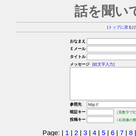
話を聞い
[
トップに戻る
] [
おなまえ
Ｅメール
タイトル
メッセージ
[
絵文字入力
]
参照先
暗証キー
（英数字で8
投稿キー
（右画像の
Page: |
1
|
2
|
3
|
4
|
5
|
6
|
7
|
8