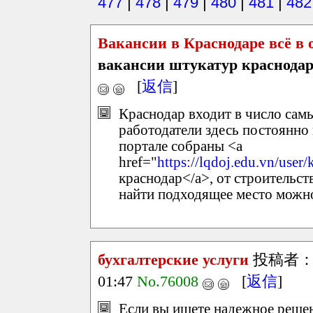
477
|
478
|
479
|
480
|
481
|
482
Вакансии в Краснодаре всё в 
вакансии штукатур краснода
[
返信
]
Краснодар входит в число сам
работодатели здесь постоянно
портале собраны <a
href="
https://lqdoj.edu.vn/user
краснодар</a>, от строительств
найти подходящее место можно
бухгалтерские услуги
投稿者
01:47
No.76008
[
返信
]
Если вы ищете надежное решен