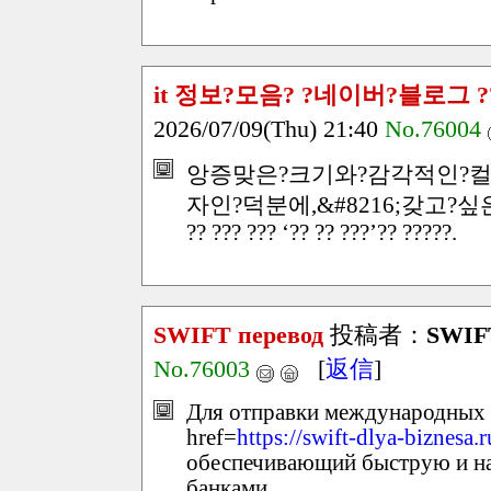
it 정보?모음? ?네이버?블로그 ??
2026/07/09(Thu) 21:40
No.76004
앙증맞은?크기와?감각적인?컬
자인?덕분에,&#8216;갖고?싶은
?? ??? ??? ‘?? ?? ???’?? ?????.
SWIFT перевод
投稿者：
SWIF
No.76003
[
返信
]
Для отправки международных 
href=
https://swift-dlya-biznesa.
обеспечивающий быструю и н
банками.