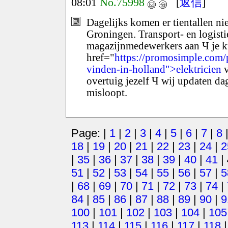
08:01
No.75998
[
返信
]
Dagelijks komen er tientallen ni
Groningen. Transport- en logist
magazijnmedewerkers aan Ч je kun
href="
https://promosimple.com/
vinden-in-holland">elektricien
v
overtuig jezelf Ч wij updaten dag
misloopt.
Page: |
1
|
2
|
3
|
4
|
5
|
6
|
7
|
8
18
|
19
|
20
|
21
|
22
|
23
|
24
|
2
|
35
|
36
|
37
|
38
|
39
|
40
|
41
|
51
|
52
|
53
|
54
|
55
|
56
|
57
|
5
|
68
|
69
|
70
|
71
|
72
|
73
|
74
|
84
|
85
|
86
|
87
|
88
|
89
|
90
|
9
100
|
101
|
102
|
103
|
104
|
105
113
|
114
|
115
|
116
|
117
|
118