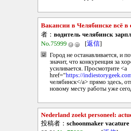
Вакансии в Челябинске всё в 
者：
водитель челябинск зарп
No.75999
[
返信
]
Город не останавливается, и по
значит, что конкуренция за хо
усиливается. Просмотрите <a
href="
https://indiestorygeek.co
челябинск</a> прямо здесь, от
новому месту работы уже сего
Nederland zoekt personeel: actu
投稿者：
schoonmaker vacature