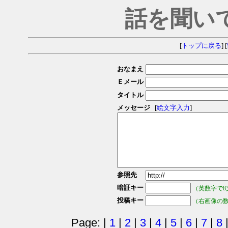
話を聞い
[
トップに戻る
] [
おなまえ
Ｅメール
タイトル
メッセージ
[
絵文字入力
]
参照先
暗証キー
（英数字で8
投稿キー
（右画像の
Page: |
1
|
2
|
3
|
4
|
5
|
6
|
7
|
8