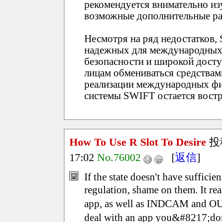
рекомендуется внимательно из
возможные дополнительные ра
Несмотря на ряд недостатков,
надежных для международных 
безопасности и широкой дост
лицам обмениваться средствам
реализации международных фи
системы SWIFT остается вост
How To Use R Slot To Desire
投
17:02
No.76002
[
返信
]
If the state doesn't have sufficie
regulation, shame on them. It 
app, as well as INDCAM and
deal with an app you&#8217;d