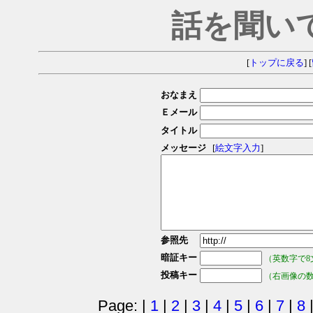
話を聞い
[
トップに戻る
] [
おなまえ
Ｅメール
タイトル
メッセージ
[
絵文字入力
]
参照先
暗証キー
（英数字で8
投稿キー
（右画像の
Page: |
1
|
2
|
3
|
4
|
5
|
6
|
7
|
8