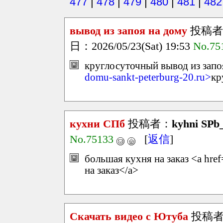
477
|
478
|
479
|
480
|
481
|
482
вывод из запоя на дому
投稿者
日：2026/05/23(Sat) 19:53
No.75
круглосуточный вывод из запоя
domu-sankt-peterburg-20.ru>
кр
кухни СПб
投稿者：
kyhni SPb_
No.75133
[
返信
]
большая кухня на заказ <a href
на заказ</a>
Скачать видео с Ютуба
投稿