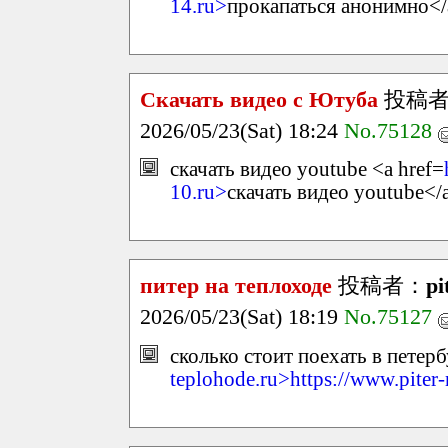
14.ru>
прокапаться анонимно</
Скачать видео с Ютуба
投稿
2026/05/23(Sat) 18:24
No.75128
скачать видео youtube <a href=
10.ru>
скачать видео youtube</
питер на теплоходе
投稿者：
pi
2026/05/23(Sat) 18:19
No.75127
сколько стоит поехать в петерб
teplohode.ru>https://www.piter