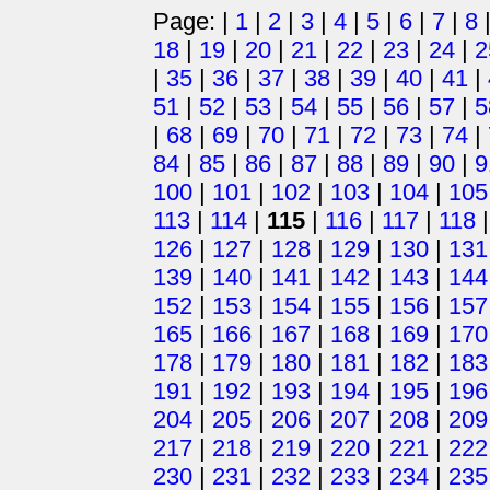
Page: |
1
|
2
|
3
|
4
|
5
|
6
|
7
|
8
18
|
19
|
20
|
21
|
22
|
23
|
24
|
2
|
35
|
36
|
37
|
38
|
39
|
40
|
41
|
51
|
52
|
53
|
54
|
55
|
56
|
57
|
5
|
68
|
69
|
70
|
71
|
72
|
73
|
74
|
84
|
85
|
86
|
87
|
88
|
89
|
90
|
9
100
|
101
|
102
|
103
|
104
|
105
113
|
114
|
115
|
116
|
117
|
118
126
|
127
|
128
|
129
|
130
|
131
139
|
140
|
141
|
142
|
143
|
144
152
|
153
|
154
|
155
|
156
|
157
165
|
166
|
167
|
168
|
169
|
170
178
|
179
|
180
|
181
|
182
|
183
191
|
192
|
193
|
194
|
195
|
196
204
|
205
|
206
|
207
|
208
|
209
217
|
218
|
219
|
220
|
221
|
222
230
|
231
|
232
|
233
|
234
|
235