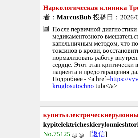
Наркологическая клиника Тре
者：
MarcusBub
投稿日：2026/05/
После первичной диагностики 
медикаментозного вмешательст
капельничным методом, что по
токсинов в крови, восстанови
нормализовать работу внутренн
сердце. Этот этап критически 
пациента и предотвращения д
Подробнее - <a href=
https://vy
kruglosutochno
tula</a>
купитьэлектрическиерулонн
kypitelektricheskierylonnieshto
No.75125
[
返信
]