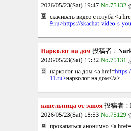
2026/05/23(Sat) 19:47
No.75132
скачивать видео с ютуба <a hre
9.ru>https://skachat-video-s-yo
Нарколог на дом
投稿者：
Nark
2026/05/23(Sat) 19:32
No.75131
нарколог на дом <a href=
https
11.ru>
нарколог на дом</a>
капельница от запоя
投稿者：
2026/05/23(Sat) 18:53
No.75129
прокапаться анонимно <a href