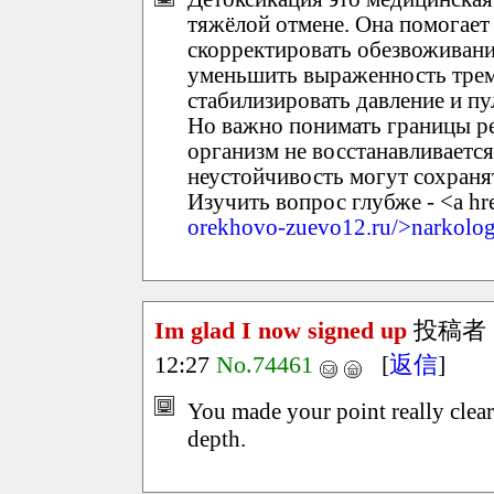
тяжёлой отмене. Она помогает 
скорректировать обезвоживани
уменьшить выраженность трем
стабилизировать давление и пу
Но важно понимать границы ре
организм не восстанавливаетс
неустойчивость могут сохранят
Изучить вопрос глубже - <a hr
orekhovo-zuevo12.ru/>narkolog
Im glad I now signed up
投稿者
12:27
No.74461
[
返信
]
You made your point really clea
depth.