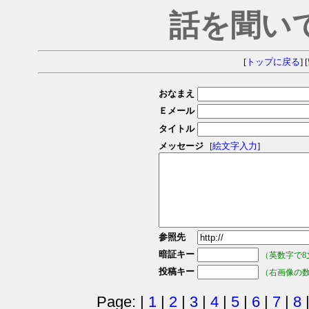
話を聞い
[
トップに戻る
] [
おなまえ
Ｅメール
タイトル
メッセージ
[
絵文字入力
]
参照先
暗証キー
（英数字で8
投稿キー
（右画像の
Page: |
1
|
2
|
3
|
4
|
5
|
6
|
7
|
8