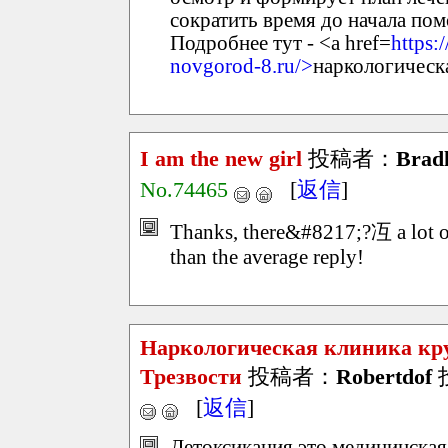
сократить время до начала пом
Подробнее тут - <a href=
https:
novgorod-8.ru/>
наркологическ
I am the new girl
投稿者：
Brad
No.74465
[
返信
]
Thanks, there&#8217;?冱 a lot of 
than the average reply!
Наркологическая клиника кру
Трезвости
投稿者：
Robertdof
投
[
返信
]
Детоксикация это медицинская