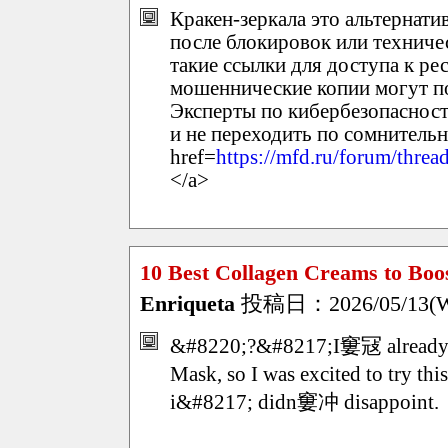
Кракен-зеркала это альтернати
после блокировок или техниче
такие ссылки для доступа к ре
мошеннические копии могут по
Эксперты по кибербезопасност
и не переходить по сомнитель
href=
https://mfd.ru/forum/thr
</a>
10 Best Collagen Creams to Boos
Enriqueta
投稿日：2026/05/13(We
&#8220;?&#8217;I窶冦 already su
Mask, so I was excited to try 
i&#8217; didn窶冲 disappoint.