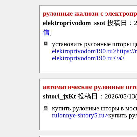
рулонные жалюзи с электроп
elektroprivodom_ssot
投稿日：2026
信
]
установить рулонные шторы це
elektroprivodom190.ru>https://
elektroprivodom190.ru</a>
автоматические рулонные шт
shtori_jxKt
投稿日：2026/05/13(W
купить рулонные шторы в моск
rulonnye-shtory5.ru>
купить ру