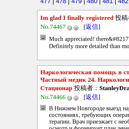
477
|
478
|
479
|
480
|
481
|
482
Im glad I finally registered
投稿
No.74467
[
返信
]
Much appreciated! there&#8217;?
Definitely more detailed than mo
Наркологическая помощь в ст
Частный медик 24. Наркологи
Стационар
投稿者：
StanleyDr
No.74466
[
返信
]
В Нижнем Новгороде выезд нар
состояниях, требующих операт
терапии. Врач приезжает с не
осмотр и формирует план лече