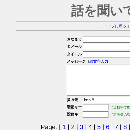
話を聞い
[
トップに戻る
] [
おなまえ
Ｅメール
タイトル
メッセージ
[
絵文字入力
]
参照先
暗証キー
（英数字で8
投稿キー
（右画像の
Page: |
1
|
2
|
3
|
4
|
5
|
6
|
7
|
8