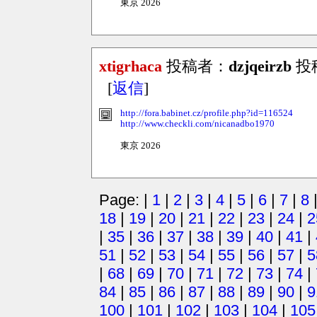
東京 2026
xtigrhaca
投稿者：
dzjqeirzb
投稿日
[
返信
]
http://fora.babinet.cz/profile.php?id=116524
http://www.checkli.com/nicanadbo1970
東京 2026
Page: |
1
|
2
|
3
|
4
|
5
|
6
|
7
|
8
18
|
19
|
20
|
21
|
22
|
23
|
24
|
2
|
35
|
36
|
37
|
38
|
39
|
40
|
41
|
51
|
52
|
53
|
54
|
55
|
56
|
57
|
5
|
68
|
69
|
70
|
71
|
72
|
73
|
74
|
84
|
85
|
86
|
87
|
88
|
89
|
90
|
9
100
|
101
|
102
|
103
|
104
|
105