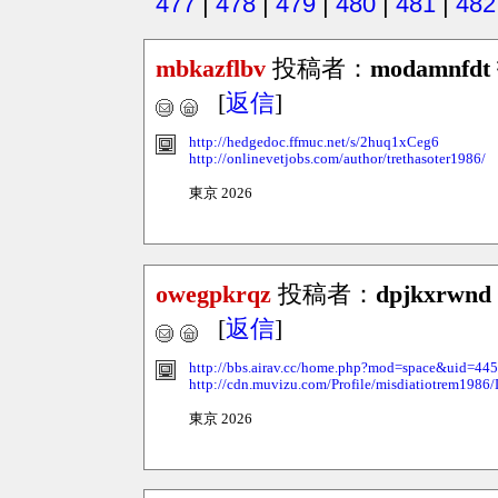
477
|
478
|
479
|
480
|
481
|
482
mbkazflbv
投稿者：
modamnfdt
[
返信
]
http://hedgedoc.ffmuc.net/s/2huq1xCeg6
http://onlinevetjobs.com/author/trethasoter1986/
東京 2026
owegpkrqz
投稿者：
dpjkxrwnd
[
返信
]
http://bbs.airav.cc/home.php?mod=space&uid=44
http://cdn.muvizu.com/Profile/misdiatiotrem1986/
東京 2026