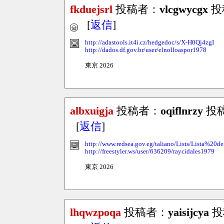
fkduejsrl
投稿者：
vlcgwycgx
投稿
[
返信
]
http://adastools.it4i.cz/hedgedoc/s/X-H0Qj4zgI
http://dados.df.gov.br/user/elnolloaspor1978
東京 2026
albxuigja
投稿者：
oqiflnrzy
投稿日
[
返信
]
http://www.redsea.gov.eg/taliano/Lists/Lista%2
http://freestyler.ws/user/636209/raycidales1979
東京 2026
lhqwzpoqa
投稿者：
yaisijcya
投稿