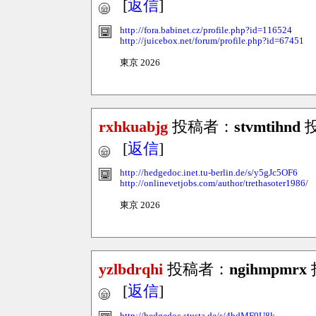
[
返信
]
http://fora.babinet.cz/profile.php?id=116524
http://juicebox.net/forum/profile.php?id=67451
東京 2026
rxhkuabjg
投稿者：
stvmtihnd
投
[
返信
]
http://hedgedoc.inet.tu-berlin.de/s/y5gJc5OF6
http://onlinevetjobs.com/author/trethasoter1986/
東京 2026
yzlbdrqhi
投稿者：
ngihmpmrx
投
[
返信
]