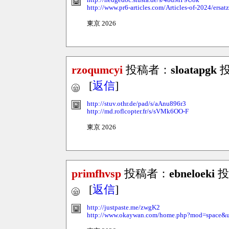
http://hedgedoc.stusta.de/s/4bdMF9U8k
http://www.pr6-articles.com/Articles-of-2024/ersat
東京 2026
rzoqumcyi
投稿者：
sloatapgk
投稿
[
返信
]
http://stuv.othr.de/pad/s/aAnu896r3
http://md.roflcopter.fr/s/sVMk6OO-F
東京 2026
primfhvsp
投稿者：
ebneloeki
投稿
[
返信
]
http://justpaste.me/zwgK2
http://www.okaywan.com/home.php?mod=space&