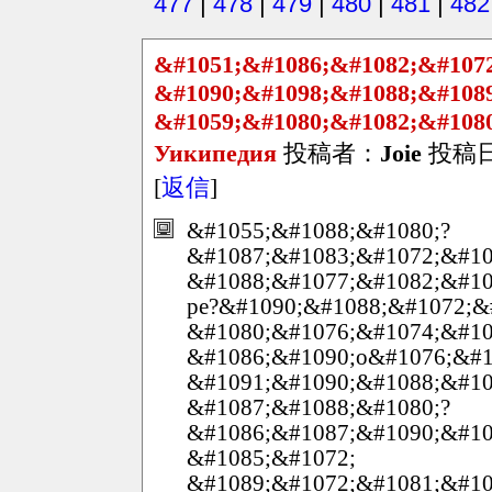
477
|
478
|
479
|
480
|
481
|
482
&#1051;&#1086;&#1082;&#107
&#1090;&#1098;&#1088;&#108
&#1059;&#1080;&#1082;&#108
Уикипедия
投稿者：
Joie
投稿日：2
[
返信
]
&#1055;&#1088;&#1080;?
&#1087;&#1083;&#1072;&#10
&#1088;&#1077;&#1082;&#10
ре?&#1090;&#1088;&#1072;&
&#1080;&#1076;&#1074;&#10
&#1086;&#1090;o&#1076;&#1
&#1091;&#1090;&#1088;&#10
&#1087;&#1088;&#1080;?
&#1086;&#1087;&#1090;&#10
&#1085;&#1072;
&#1089;&#1072;&#1081;&#10