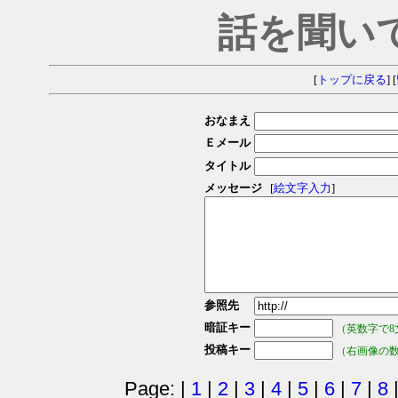
話を聞い
[
トップに戻る
] [
おなまえ
Ｅメール
タイトル
メッセージ
[
絵文字入力
]
参照先
暗証キー
（英数字で8
投稿キー
（右画像の
Page: |
1
|
2
|
3
|
4
|
5
|
6
|
7
|
8