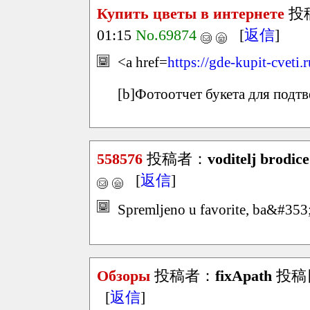
Купить цветы в интернете
投
01:15
No.69874
[
返信
]
<a href=
https://gde-kupit-cveti.
[b]Фотоотчет букета для подтв
558576
投稿者：
voditelj brodice
[
返信
]
Spremljeno u favorite, ba&#353
Обзоры
投稿者：
fixApath
投稿日：
[
返信
]