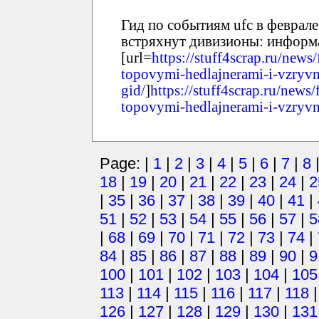
Гид по событиям ufc в феврале
встряхнут дивизионы: информа
[url=
https://stuff4scrap.ru/news/
topovymi-hedlajnerami-i-vzryv
gid/
]
https://stuff4scrap.ru/news/
topovymi-hedlajnerami-i-vzryv
Page: |
1
|
2
|
3
|
4
|
5
|
6
|
7
|
8
18
|
19
|
20
|
21
|
22
|
23
|
24
|
2
|
35
|
36
|
37
|
38
|
39
|
40
|
41
|
51
|
52
|
53
|
54
|
55
|
56
|
57
|
5
|
68
|
69
|
70
|
71
|
72
|
73
|
74
|
84
|
85
|
86
|
87
|
88
|
89
|
90
|
9
100
|
101
|
102
|
103
|
104
|
105
113
|
114
|
115
|
116
|
117
|
118
126
|
127
|
128
|
129
|
130
|
131