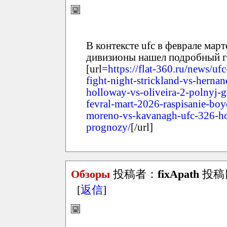
В контексте ufc в феврале мар
дивизионы нашел подробный гр
[url=
https://flat-360.ru/news/uf
fight-night-strickland-vs-hern
holloway-vs-oliveira-2-polnyj-g
fevral-mart-2026-raspisanie-boy
moreno-vs-kavanagh-ufc-326-hol
prognozy/
[/url]
Обзоры
投稿者：
fixApath
投稿日：
[
返信
]