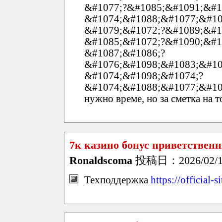
&#1077;?&#1085;&#1091;&#1
&#1074;&#1088;&#1077;&#10
&#1079;&#1072;?&#1089;&#1
&#1085;&#1072;?&#1090;&#1
&#1087;&#1086;?
&#1076;&#1098;&#1083;&#10
&#1074;&#1098;&#1074;?
&#1074;&#1088;&#1077;&#10
нужно време, но за сметка на т
7к казино бонус приветствен
Ronaldscoma
投稿日：2026/02/19
Техподдержка
https://official-s