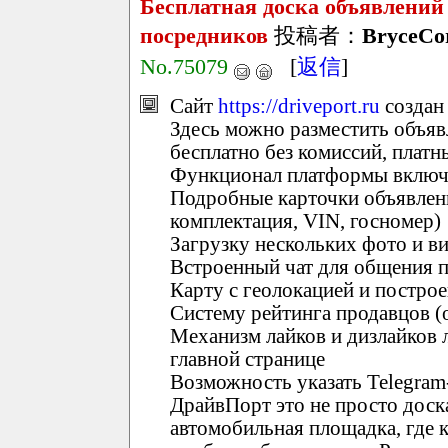
Бесплатная доска объявлений 
посредников
投稿者：
BryceCo
No.75079
[
返信
]
Сайт
https://driveport.ru
создан
Здесь можно разместить объя
бесплатно без комиссий, платн
Функционал платформы включ
Подробные карточки объявлений
комплектация, VIN, госномер)
Загрузку нескольких фото и в
Встроенный чат для общения п
Карту с геолокацией и постро
Систему рейтинга продавцов (
Механизм лайков и дизлайков 
главной странице
Возможность указать Telegram
ДрайвПорт это не просто доск
автомобильная площадка, где 