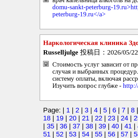
domu-sankt-peterburg-19.ru>htt
peterburg-19.ru</a>
Наркологическая клиника Зд
Russelljulge
投稿日：2026/05/22(F
Стоимость услуг зависит от п
случая и выбранных процедур.
систему оплаты, включая расср
Изучить вопрос глубже -
http:
Page: |
1
|
2
|
3
|
4
|
5
|
6
|
7
|
8
18
|
19
|
20
|
21
|
22
|
23
|
24
|
2
|
35
|
36
|
37
|
38
|
39
|
40
|
41
|
51
|
52
|
53
|
54
|
55
|
56
|
57
|
5