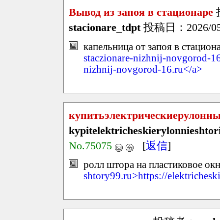
Вывод из запоя в стационаре
stacionare_tdpt
投稿日：2026/05/2
капельница от запоя в стациона
staczionare-nizhnij-novgorod-16
nizhnij-novgorod-16.ru</a>
купитьэлектрическиерулонн
kypitelektricheskierylonnieshto
No.75075
[
返信
]
ролл штора на пластиковое окн
shtory99.ru>https://elektriches