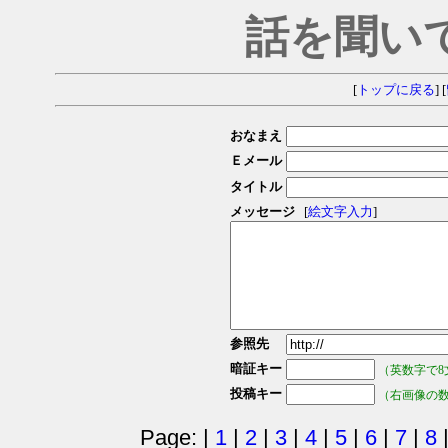
話を聞い
[
トップに戻る
] [
おなまえ
Ｅメール
タイトル
メッセージ
[
絵文字入力
]
参照先
暗証キー
（英数字で8
投稿キー
（右画像の
Page: |
1
|
2
|
3
|
4
|
5
|
6
|
7
|
8