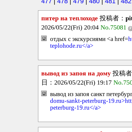
477
|
478
|
479
|
480
|
481
|
482
питер на теплоходе
投稿者：
pi
2026/05/22(Fri) 20:04
No.75081
отдых с экскурсиями <a href=
h
teplohode.ru</a>
вывод из запоя на дому
投稿者
日：2026/05/22(Fri) 19:17
No.75
вывод из запоя санкт петербург
domu-sankt-peterburg-19.ru>htt
peterburg-19.ru</a>