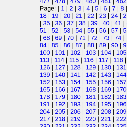
477
|
478
|
479
|
480
|
481
|
482
Page: |
1
|
2
|
3
|
4
|
5
|
6
|
7
|
8
18
|
19
|
20
|
21
|
22
|
23
|
24
|
2
|
35
|
36
|
37
|
38
|
39
|
40
|
41
|
51
|
52
|
53
|
54
|
55
|
56
|
57
|
5
|
68
|
69
|
70
|
71
|
72
|
73
|
74
|
84
|
85
|
86
|
87
|
88
|
89
|
90
|
9
100
|
101
|
102
|
103
|
104
|
105
113
|
114
|
115
|
116
|
117
|
118
126
|
127
|
128
|
129
|
130
|
131
139
|
140
|
141
|
142
|
143
|
144
152
|
153
|
154
|
155
|
156
|
157
165
|
166
|
167
|
168
|
169
|
170
178
|
179
|
180
|
181
|
182
|
183
191
|
192
|
193
|
194
|
195
|
196
204
|
205
|
206
|
207
|
208
|
209
217
|
218
|
219
|
220
|
221
|
222
230
|
231
|
232
|
233
|
234
|
235