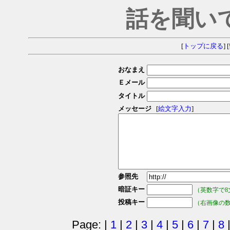
話を聞い
[
トップに戻る
] [
おなまえ
Ｅメール
タイトル
メッセージ
[
絵文字入力
]
参照先
暗証キー
（英数字で8
投稿キー
（右画像の
Page: |
1
|
2
|
3
|
4
|
5
|
6
|
7
|
8