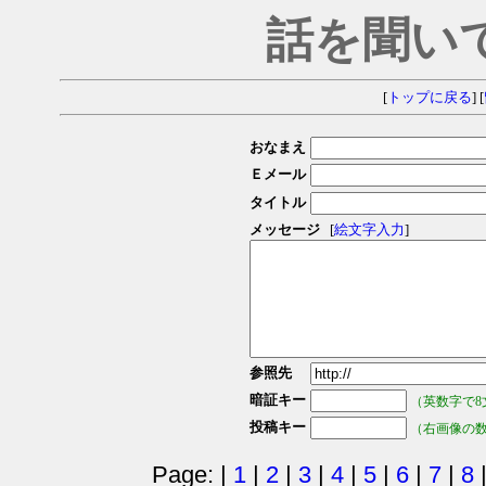
話を聞い
[
トップに戻る
] [
おなまえ
Ｅメール
タイトル
メッセージ
[
絵文字入力
]
参照先
暗証キー
（英数字で8
投稿キー
（右画像の
Page: |
1
|
2
|
3
|
4
|
5
|
6
|
7
|
8