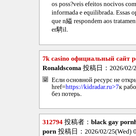
os poss?veis efeitos nocivos c
informada e equilibrada. Essas
que n縊 respondem aos tratamentos
er騁il.
7k casino официальный сайт 
Ronaldscoma
投稿日：2026/02/25
Если основной ресурс не откры
href=
https://kidradar.ru>7
к раб
без потерь.
312794
投稿者：
black gay pornh
porn
投稿日：2026/02/25(Wed) 0