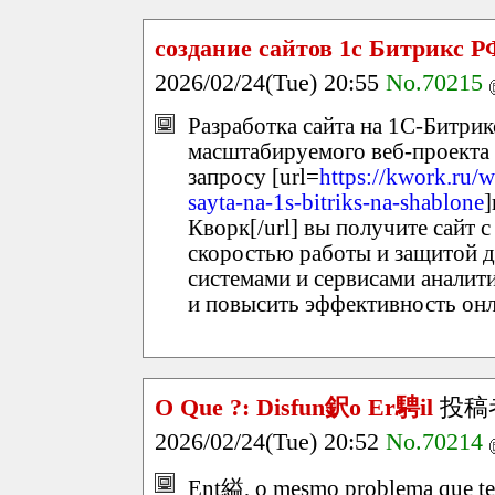
создание сайтов 1с Битрикс Р
2026/02/24(Tue) 20:55
No.70215
Разработка сайта на 1С-Битрик
масштабируемого веб-проекта 
запросу [url=
https://kwork.ru/
sayta-na-1s-bitriks-na-shablone
]
Кворк[/url] вы получите сайт 
скоростью работы и защитой 
системами и сервисами аналит
и повысить эффективность он
O Que ?: Disfun鈬o Er騁il
投稿
2026/02/24(Tue) 20:52
No.70214
Ent縊, o mesmo problema que te