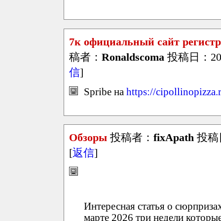
7к официальный сайт регистр
稿者：
Ronaldscoma
投稿日：2026/
信
]
Spribe на
https://cipollinopizza.
Обзоры
投稿者：
fixApath
投稿日：
[
返信
]
Интересная статья о сюрпризах
марте 2026 три недели которы