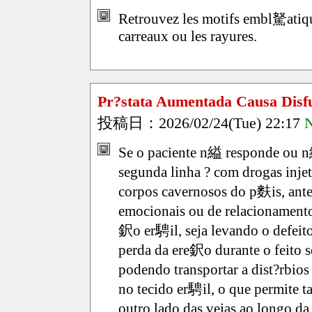
Retrouvez les motifs embl駑atiqu
carreaux ou les rayures.
Pr?stata Aumentada Causa Dis
投稿日：2026/02/24(Tue) 22:17
N
Se o paciente n縊 responde ou n縊
segunda linha ? com drogas inje
corpos cavernosos do p麩is, ante
emocionais ou de relacionamento
鈬o er騁il, seja levando o defeit
perda da ere鈬o durante o feito s
podendo transportar a dist?rbios
no tecido er騁il, o que permite
outro lado das veias ao longo d