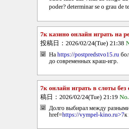
poder? determinar se o grau de 
7к казино онлайн играть на р
投稿日：2026/02/24(Tue) 21:38
N
На
https://postpredstvo15.ru
бол
до современных краш-игр.
7к онлайн играть в слоты без
稿日：2026/02/24(Tue) 21:19
No.
Долго выбирал между разными 
href=
https://vympel-kino.ru>7
к