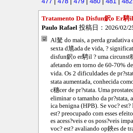
477
|
478
|
479
|
480
|
481
|
482
Tratamento Da Disfun鈬o Er騁il
Paulo Rafael
投稿日：2026/02/25(
Al駑 do mais, a perda gradativa d
sexta d馗ada de vida, ? significat
disfun鈬o er騁il ? uma circunst
afetando em torno de 60-70% de
vida. Os 2 dificuldades de pr?s
stata aumentada, conhecida como
c穗cer de pr?stata. Uma prostatec
eliminar o tamanho da pr?stata, 
ica benigna (HPB). Se voc? est?
est? preocupado com esses efei
es acess?veis e os poss?veis imp
voc? est? avaliando op鋏es de tr