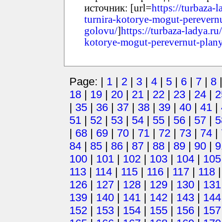
источник: [url=
https://turbaza-
turnira-kotorye-mogut-perevern
golovu/
]
https://turbaza-ladya.ru
kotorye-mogut-perevernut-plan
Page: |
1
|
2
|
3
|
4
|
5
|
6
|
7
|
8
18
|
19
|
20
|
21
|
22
|
23
|
24
|
2
|
35
|
36
|
37
|
38
|
39
|
40
|
41
|
51
|
52
|
53
|
54
|
55
|
56
|
57
|
5
|
68
|
69
|
70
|
71
|
72
|
73
|
74
|
84
|
85
|
86
|
87
|
88
|
89
|
90
|
9
100
|
101
|
102
|
103
|
104
|
105
113
|
114
|
115
|
116
|
117
|
118
126
|
127
|
128
|
129
|
130
|
131
139
|
140
|
141
|
142
|
143
|
144
152
|
153
|
154
|
155
|
156
|
157