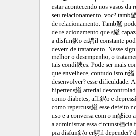
estar acontecendo nos vasos da re
seu relacionamento, voc? tamb駑
de relacionamento. Tamb駑 pode 
de relacionamento que s縊 capaze
a disfun鈬o er騁il constante pode
devem de tratamento. Nesse sign
melhor o desempenho, o tratamen
tais condi鋏es. Pode ser mais c
que envelhece, contudo isto n縊 
desenvolver? esse dificuldade. 
hipertens縊 arterial descontrolad
como diabetes, afli鈬o e depress
como repercuss縊 esse defeito 
uso e a conversa com o m馘ico a 
a administrar essa circunst穗cia 
pra disfun鈬o er騁il depender? d