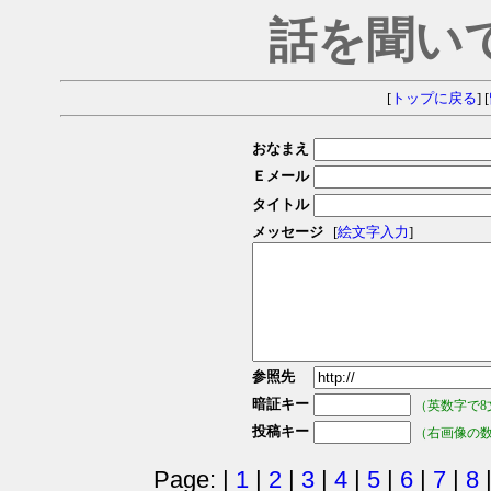
話を聞い
[
トップに戻る
] [
おなまえ
Ｅメール
タイトル
メッセージ
[
絵文字入力
]
参照先
暗証キー
（英数字で8
投稿キー
（右画像の
Page: |
1
|
2
|
3
|
4
|
5
|
6
|
7
|
8