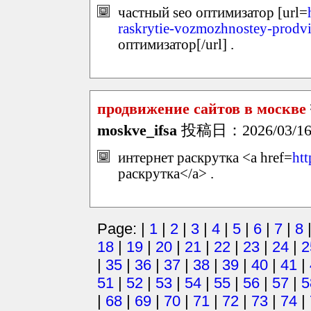
частный seo оптимизатор [url=
raskrytie-vozmozhnostey-prodvi
оптимизатор[/url] .
продвижение сайтов в москве
moskve_ifsa
投稿日：2026/03/16(
интернет раскрутка <a href=
htt
раскрутка</a> .
Page: |
1
|
2
|
3
|
4
|
5
|
6
|
7
|
8
18
|
19
|
20
|
21
|
22
|
23
|
24
|
2
|
35
|
36
|
37
|
38
|
39
|
40
|
41
|
51
|
52
|
53
|
54
|
55
|
56
|
57
|
5
|
68
|
69
|
70
|
71
|
72
|
73
|
74
|