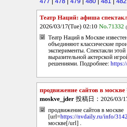
477
|
478
|
479
|
480
|
481
|
482
Театр Наций: афиша спектак
2026/03/17(Tue) 02:10
No.71332
Театр Наций в Москве известе
объединяют классические про
эксперименты. Спектакли этой
выразительной актерской игр
решениями. Подробнее:
https:
продвижение сайтов в москве
moskve_jder
投稿日：2026/03/17(
продвижение сайтов в москве
[url=
https://nvdaily.ru/info/314
москве[/url] .