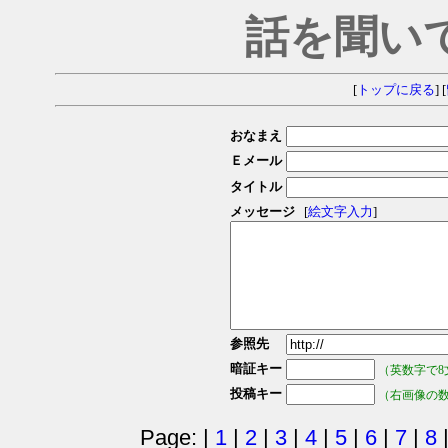
話を聞い
[
トップに戻る
] [
おなまえ
Ｅメール
タイトル
メッセージ
[
絵文字入力
]
参照先
暗証キー
（英数字で8
投稿キー
（右画像の
Page: |
1
|
2
|
3
|
4
|
5
|
6
|
7
|
8