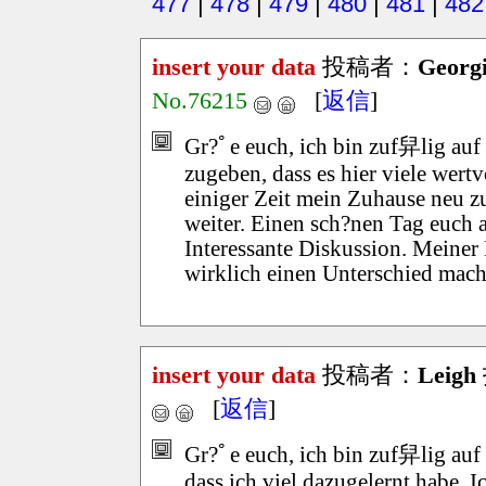
477
|
478
|
479
|
480
|
481
|
482
insert your data
投稿者：
Georg
No.76215
[
返信
]
Gr?ﾟe euch, ich bin zuf舁lig auf
zugeben, dass es hier viele wertvo
einiger Zeit mein Zuhause neu zu
weiter. Einen sch?nen Tag euch a
Interessante Diskussion. Meine
wirklich einen Unterschied macht
insert your data
投稿者：
Leigh
[
返信
]
Gr?ﾟe euch, ich bin zuf舁lig auf 
dass ich viel dazugelernt habe. I