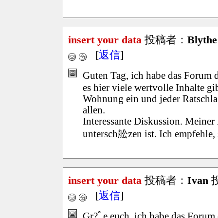
insert your data
投稿者：
Blythe
[
返信
]
Guten Tag, ich habe das Forum d
es hier viele wertvolle Inhalte gi
Wohnung ein und jeder Ratschlag
allen.
Interessante Diskussion. Meiner
untersch舩zen ist. Ich empfehle, 
insert your data
投稿者：
Ivan
投
[
返信
]
Gr?ﾟe euch, ich habe das Forum