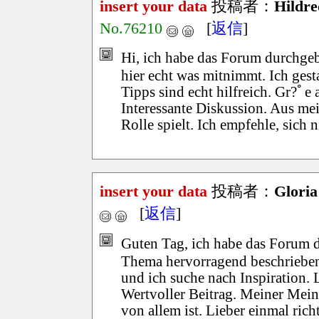
insert your data
投稿者：
Hildre
No.76210
[
返信
]
Hi, ich habe das Forum durchge
hier echt was mitnimmt. Ich ges
Tipps sind echt hilfreich. Gr?ﾟe
Interessante Diskussion. Aus me
Rolle spielt. Ich empfehle, sich n
insert your data
投稿者：
Gloria
[
返信
]
Guten Tag, ich habe das Forum du
Thema hervorragend beschrieben i
und ich suche nach Inspiration. 
Wertvoller Beitrag. Meiner Mei
von allem ist. Lieber einmal rich