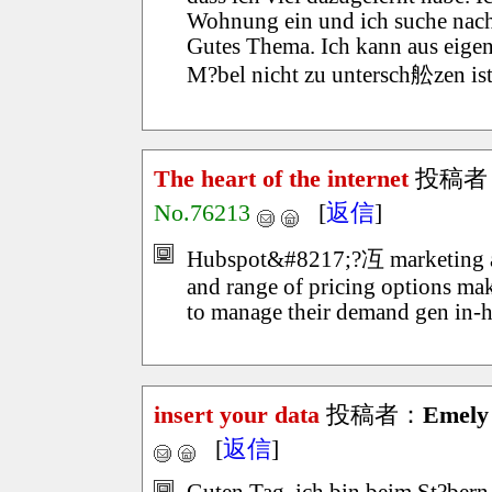
Wohnung ein und ich suche nach 
Gutes Thema. Ich kann aus eigen
M?bel nicht zu untersch舩zen ist
The heart of the internet
投稿者
No.76213
[
返信
]
Hubspot&#8217;?冱 marketing and
and range of pricing options ma
to manage their demand gen in-
insert your data
投稿者：
Emely
[
返信
]
Guten Tag, ich bin beim St?bern h