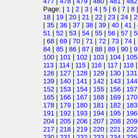
477
|
478
|
479
|
480
|
481
|
482
Page: |
1
|
2
|
3
|
4
|
5
|
6
|
7
|
8
18
|
19
|
20
|
21
|
22
|
23
|
24
|
2
|
35
|
36
|
37
|
38
|
39
|
40
|
41
|
51
|
52
|
53
|
54
|
55
|
56
|
57
|
5
|
68
|
69
|
70
|
71
|
72
|
73
|
74
|
84
|
85
|
86
|
87
|
88
|
89
|
90
|
9
100
|
101
|
102
|
103
|
104
|
105
113
|
114
|
115
|
116
|
117
|
118
126
|
127
|
128
|
129
|
130
|
131
139
|
140
|
141
|
142
|
143
|
144
152
|
153
|
154
|
155
|
156
|
157
165
|
166
|
167
|
168
|
169
|
170
178
|
179
|
180
|
181
|
182
|
183
191
|
192
|
193
|
194
|
195
|
196
204
|
205
|
206
|
207
|
208
|
209
217
|
218
|
219
|
220
|
221
|
222
230
|
231
|
232
|
233
|
234
|
235