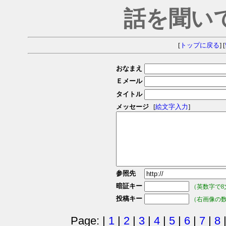
話を聞い
[
トップに戻る
] [
おなまえ
Ｅメール
タイトル
メッセージ
[
絵文字入力
]
参照先
暗証キー
（英数字で8
投稿キー
（右画像の
Page: |
1
|
2
|
3
|
4
|
5
|
6
|
7
|
8