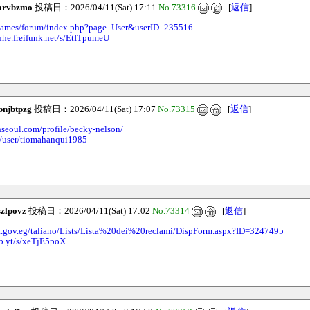
arvbzmo
投稿日：2026/04/11(Sat) 17:11
No.73316
[
返信
]
y.games/forum/index.php?page=User&userID=235516
ruhe.freifunk.net/s/EtITpumeU
bnjbtpzg
投稿日：2026/04/11(Sat) 17:07
No.73315
[
返信
]
hseoul.com/profile/becky-nelson/
ca/user/tiomahanqui1985
szlpovz
投稿日：2026/04/11(Sat) 17:02
No.73314
[
返信
]
a.gov.eg/taliano/Lists/Lista%20dei%20reclami/DispForm.aspx?ID=3247495
b.yt/s/xeTjE5poX