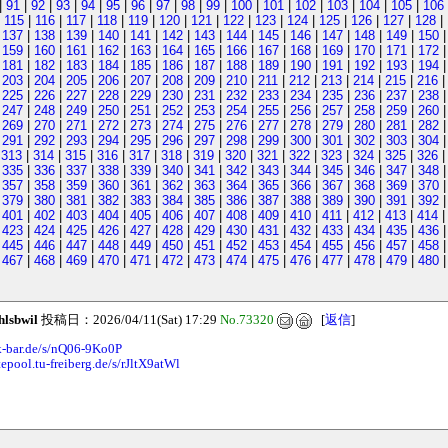
|
91
|
92
|
93
|
94
|
95
|
96
|
97
|
98
|
99
|
100
|
101
|
102
|
103
|
104
|
105
|
106
|
115
|
116
|
117
|
118
|
119
|
120
|
121
|
122
|
123
|
124
|
125
|
126
|
127
|
128
|
|
137
|
138
|
139
|
140
|
141
|
142
|
143
|
144
|
145
|
146
|
147
|
148
|
149
|
150
|
159
|
160
|
161
|
162
|
163
|
164
|
165
|
166
|
167
|
168
|
169
|
170
|
171
|
172
|
181
|
182
|
183
|
184
|
185
|
186
|
187
|
188
|
189
|
190
|
191
|
192
|
193
|
194
|
203
|
204
|
205
|
206
|
207
|
208
|
209
|
210
|
211
|
212
|
213
|
214
|
215
|
216
|
225
|
226
|
227
|
228
|
229
|
230
|
231
|
232
|
233
|
234
|
235
|
236
|
237
|
238
|
247
|
248
|
249
|
250
|
251
|
252
|
253
|
254
|
255
|
256
|
257
|
258
|
259
|
260
|
269
|
270
|
271
|
272
|
273
|
274
|
275
|
276
|
277
|
278
|
279
|
280
|
281
|
282
|
291
|
292
|
293
|
294
|
295
|
296
|
297
|
298
|
299
|
300
|
301
|
302
|
303
|
304
|
313
|
314
|
315
|
316
|
317
|
318
|
319
|
320
|
321
|
322
|
323
|
324
|
325
|
326
|
335
|
336
|
337
|
338
|
339
|
340
|
341
|
342
|
343
|
344
|
345
|
346
|
347
|
348
|
357
|
358
|
359
|
360
|
361
|
362
|
363
|
364
|
365
|
366
|
367
|
368
|
369
|
370
|
379
|
380
|
381
|
382
|
383
|
384
|
385
|
386
|
387
|
388
|
389
|
390
|
391
|
392
|
401
|
402
|
403
|
404
|
405
|
406
|
407
|
408
|
409
|
410
|
411
|
412
|
413
|
414
|
423
|
424
|
425
|
426
|
427
|
428
|
429
|
430
|
431
|
432
|
433
|
434
|
435
|
436
|
445
|
446
|
447
|
448
|
449
|
450
|
451
|
452
|
453
|
454
|
455
|
456
|
457
|
458
|
467
|
468
|
469
|
470
|
471
|
472
|
473
|
474
|
475
|
476
|
477
|
478
|
479
|
480
jhlsbwil
投稿日：2026/04/11(Sat) 17:29
No.73320
[
返信
]
k-bar.de/s/nQ06-9Ko0P
tepool.tu-freiberg.de/s/rJltX9atWl