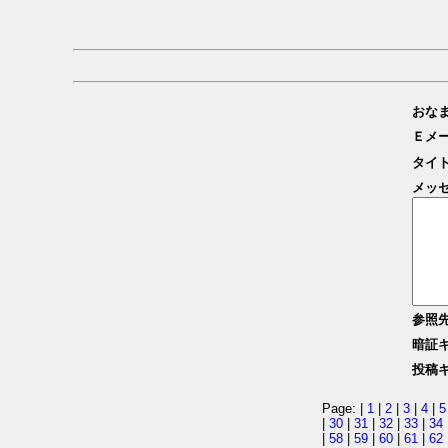
おな
Ｅメ
タイ
メッ
参照
暗証
投稿
Page: |
1
|
2
|
3
|
4
|
5
|
30
|
31
|
32
|
33
|
34
|
58
|
59
|
60
|
61
|
62