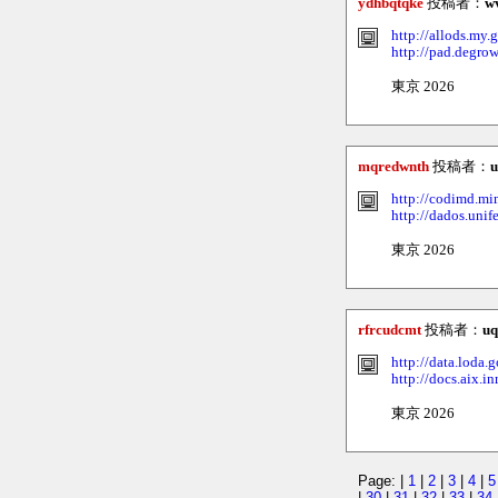
ydhbqtqke
投稿者：
wv
http://allods.m
http://pad.degr
東京 2026
mqredwnth
投稿者：
http://codimd.mi
http://dados.unif
東京 2026
rfrcudcmt
投稿者：
uq
http://data.loda.
http://docs.aix.in
東京 2026
Page: |
1
|
2
|
3
|
4
|
5
|
30
|
31
|
32
|
33
|
34