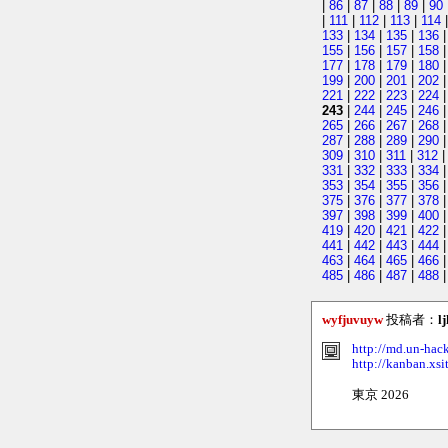
|
86
|
87
|
88
|
89
|
90
|
111
|
112
|
113
|
114
133
|
134
|
135
|
136
155
|
156
|
157
|
158
177
|
178
|
179
|
180
199
|
200
|
201
|
202
221
|
222
|
223
|
224
243
|
244
|
245
|
246
265
|
266
|
267
|
268
287
|
288
|
289
|
290
309
|
310
|
311
|
312
331
|
332
|
333
|
334
353
|
354
|
355
|
356
375
|
376
|
377
|
378
397
|
398
|
399
|
400
419
|
420
|
421
|
422
441
|
442
|
443
|
444
463
|
464
|
465
|
466
485
|
486
|
487
|
488
|
wyfjuvuyw
投稿者：
l
http://md.un-hac
http://kanban.xsi
東京 2026