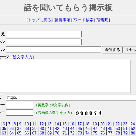
話を聞いてもらう掲示板
[
トップに戻る
] [
留意事項
] [
ワード検索
] [
管理用
]
まえ
ール
トル
セージ
[
絵文字入力
]
先
キー
（英数字で8文字以内）
キー
（右画像の数字を入力）
|
6
|
7
|
8
|
9
|
10
|
11
|
12
|
13
|
14
|
15
|
16
|
17
|
18
|
19
|
20
|
21
|
22
|
23
|
24
|
35
|
36
|
37
|
38
|
39
|
40
|
41
|
42
|
43
|
44
|
45
|
46
|
47
|
48
|
49
|
50
|
51
|
52
|
63
|
64
|
65
|
66
|
67
|
68
|
69
|
70
|
71
|
72
|
73
|
74
|
75
|
76
|
77
|
78
|
79
|
80