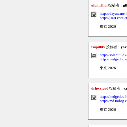
ofpmrflnh
投稿者：
gf
http://dayawane.
http://jszst.co
東京 2026
fsupilhfv
投稿者：
yoz
http://solar.itu.
http://hedgedoc.
東京 2026
drhwxfcud
投稿者：
x
http://hedgedoc.
http://md.nolog.
東京 2026