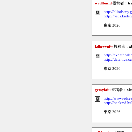
wvdlbusfd
投稿者：
tr
http://allods.m
http://pads.karls
東京 2026
kdhrvvnfw
投稿者：
x
http://expathealt
http://data.trca.
東京 2026
gctayiaiu
投稿者：
ok
http://www.redse
http://hackmd.hu
東京 2026