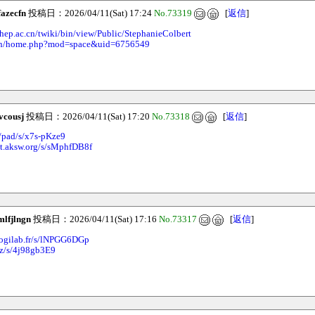
fazecfn
投稿日：2026/04/11(Sat) 17:24
No.73319
[
返信
]
ihep.ac.cn/twiki/bin/view/Public/StephanieColbert
m.cn/home.php?mod=space&uid=6756549
vcousj
投稿日：2026/04/11(Sat) 17:20
No.73318
[
返信
]
dk/pad/s/x7s-pKze9
et.aksw.org/s/sMphfDB8f
mlfjlngn
投稿日：2026/04/11(Sat) 17:16
No.73317
[
返信
]
logilab.fr/s/lNPGG6DGp
cz/s/4j98gb3E9