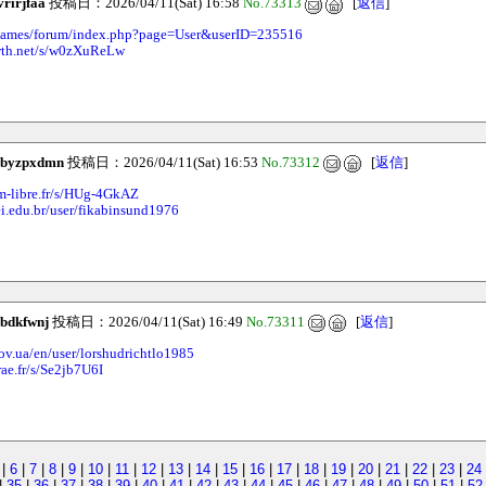
rirjfaa
投稿日：2026/04/11(Sat) 16:58
No.73313
[
返信
]
y.games/forum/index.php?page=User&userID=235516
owth.net/s/w0zXuReLw
ubyzpxdmn
投稿日：2026/04/11(Sat) 16:53
No.73312
[
返信
]
m-libre.fr/s/HUg-4GkAZ
ei.edu.br/user/fikabinsund1976
bdkfwnj
投稿日：2026/04/11(Sat) 16:49
No.73311
[
返信
]
gov.ua/en/user/lorshudrichtlo1985
rae.fr/s/Se2jb7U6I
|
6
|
7
|
8
|
9
|
10
|
11
|
12
|
13
|
14
|
15
|
16
|
17
|
18
|
19
|
20
|
21
|
22
|
23
|
24
|
35
|
36
|
37
|
38
|
39
|
40
|
41
|
42
|
43
|
44
|
45
|
46
|
47
|
48
|
49
|
50
|
51
|
52