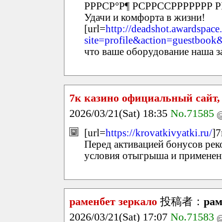
РРРСР°Р¶ РСРРССРРРРРРР Р
Удачи и комфорта в жизни!
[url=
http://deadshot.awardspace
site=profile&action=guestbook
что ваше оборудование наша за
7к казино официальный сайт,
2026/03/21(Sat) 18:35
No.71585
[url=
https://krovatkivyatki.ru/
]7
Перед активацией бонусов рек
условия отыгрыша и применен
раменбет зеркало
投稿者：
рам
2026/03/21(Sat) 17:07
No.71583