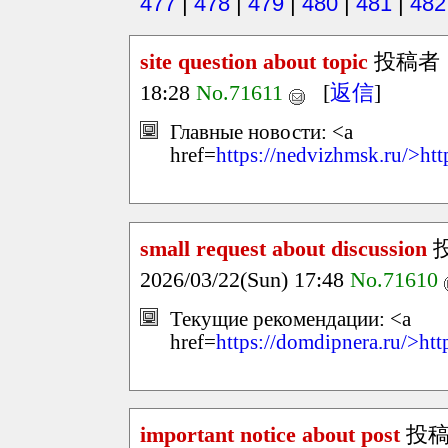
477
|
478
|
479
|
480
|
481
|
482
site question about topic
投稿者
18:28
No.71611
[
返信
]
Главные новости: <a
href=
https://nedvizhmsk.ru/>ht
small request about discussion
2026/03/22(Sun) 17:48
No.71610
Текущие рекомендации: <a
href=
https://domdipnera.ru/>htt
important notice about post
投稿