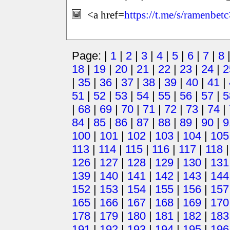
<a href=
https://t.me/s/ramenbet
Page: |
1
|
2
|
3
|
4
|
5
|
6
|
7
|
8
18
|
19
|
20
|
21
|
22
|
23
|
24
|
2
|
35
|
36
|
37
|
38
|
39
|
40
|
41
|
51
|
52
|
53
|
54
|
55
|
56
|
57
|
5
|
68
|
69
|
70
|
71
|
72
|
73
|
74
|
84
|
85
|
86
|
87
|
88
|
89
|
90
|
9
100
|
101
|
102
|
103
|
104
|
105
113
|
114
|
115
|
116
|
117
|
118
126
|
127
|
128
|
129
|
130
|
131
139
|
140
|
141
|
142
|
143
|
144
152
|
153
|
154
|
155
|
156
|
157
165
|
166
|
167
|
168
|
169
|
170
178
|
179
|
180
|
181
|
182
|
183
191
|
192
|
193
|
194
|
195
|
196