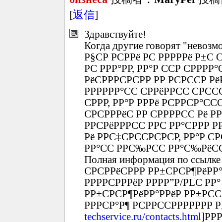
[
返信
]
Здравствуйте!
Когда другие говорят "невозм
Р§СР РСРРё РС РРРРРё Р±С 
РС РРР°РР, РР°Р ССР СРРРР°С
РёСРРРСРСРР РР РСРССР Р
РРРРРР°СС СРРёРРСС СРСС
СРРР, РР°Р РРРё РСРРСР°СС
СРСРРРёС РР СРРРРСС Рё Р
РРСРёРРРСС РРС РР°СРРР Р
Рё РРС‡СРССРСРСР, РР°Р 
РР°СС РРС‰РСС РР°С‰РёСС
Полная информация по ссылке
СРСРРёСРРР РР±СРСР¶РёРР°
РРРРСРРРёР РРРР”Р/PLC РР
РР±СРСР¶РёРР°РРёР РР±РСС
РРРСР°Р¶ РСРРССРРРРРРР РР
techservice.ru/contacts.html
]РРР