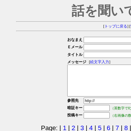
話を聞い
[
トップに戻る
] [
おなまえ
Ｅメール
タイトル
メッセージ
[
絵文字入力
]
参照先
暗証キー
（英数字で8
投稿キー
（右画像の
Page: |
1
|
2
|
3
|
4
|
5
|
6
|
7
|
8