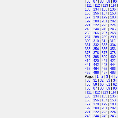
|
86
|
87
|
88
|
89
|
90
|
111
|
112
|
113
|
114
133
|
134
|
135
|
136
155
|
156
|
157
|
158
177
|
178
|
179
|
180
199
|
200
|
201
|
202
221
|
222
|
223
|
224
243
|
244
|
245
|
246
265
|
266
|
267
|
268
287
|
288
|
289
|
290
309
|
310
|
311
|
312
331
|
332
|
333
|
334
353
|
354
|
355
|
356
375
|
376
|
377
|
378
397
|
398
|
399
|
400
419
|
420
|
421
|
422
441
|
442
|
443
|
444
463
|
464
|
465
|
466
485
|
486
|
487
|
488
|
Page: |
1
|
2
|
3
|
4
|
5
|
30
|
31
|
32
|
33
|
34
|
58
|
59
|
60
|
61
|
62
|
86
|
87
|
88
|
89
|
90
|
111
|
112
|
113
|
114
133
|
134
|
135
|
136
155
|
156
|
157
|
158
177
|
178
|
179
|
180
199
|
200
|
201
|
202
221
|
222
|
223
|
224
243
|
244
|
245
|
246