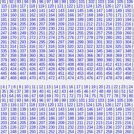
|
91
|
92
|
93
|
94
|
95
|
96
|
97
|
98
|
99
|
100
|
101
|
102
|
103
|
104
|
105
|
106
|
115
|
116
|
117
|
118
|
119
|
120
|
121
|
122
|
123
|
124
|
125
|
126
|
127
|
128
|
|
137
|
138
|
139
|
140
|
141
|
142
|
143
|
144
|
145
|
146
|
147
|
148
|
149
|
150
|
159
|
160
|
161
|
162
|
163
|
164
|
165
|
166
|
167
|
168
|
169
|
170
|
171
|
172
|
181
|
182
|
183
|
184
|
185
|
186
|
187
|
188
|
189
|
190
|
191
|
192
|
193
|
194
|
203
|
204
|
205
|
206
|
207
|
208
|
209
|
210
|
211
|
212
|
213
|
214
|
215
|
216
|
225
|
226
|
227
|
228
|
229
|
230
|
231
|
232
|
233
|
234
|
235
|
236
|
237
|
238
|
247
|
248
|
249
|
250
|
251
|
252
|
253
|
254
|
255
|
256
|
257
|
258
|
259
|
260
|
269
|
270
|
271
|
272
|
273
|
274
|
275
|
276
|
277
|
278
|
279
|
280
|
281
|
282
|
291
|
292
|
293
|
294
|
295
|
296
|
297
|
298
|
299
|
300
|
301
|
302
|
303
|
304
|
313
|
314
|
315
|
316
|
317
|
318
|
319
|
320
|
321
|
322
|
323
|
324
|
325
|
326
|
335
|
336
|
337
|
338
|
339
|
340
|
341
|
342
|
343
|
344
|
345
|
346
|
347
|
348
|
357
|
358
|
359
|
360
|
361
|
362
|
363
|
364
|
365
|
366
|
367
|
368
|
369
|
370
|
379
|
380
|
381
|
382
|
383
|
384
|
385
|
386
|
387
|
388
|
389
|
390
|
391
|
392
|
401
|
402
|
403
|
404
|
405
|
406
|
407
|
408
|
409
|
410
|
411
|
412
|
413
|
414
|
423
|
424
|
425
|
426
|
427
|
428
|
429
|
430
|
431
|
432
|
433
|
434
|
435
|
436
|
445
|
446
|
447
|
448
|
449
|
450
|
451
|
452
|
453
|
454
|
455
|
456
|
457
|
458
|
467
|
468
|
469
|
470
|
471
|
472
|
473
|
474
|
475
|
476
|
477
|
478
|
479
|
480
|
6
|
7
|
8
|
9
|
10
|
11
|
12
|
13
|
14
|
15
|
16
|
17
|
18
|
19
|
20
|
21
|
22
|
23
|
24
|
35
|
36
|
37
|
38
|
39
|
40
|
41
|
42
|
43
|
44
|
45
|
46
|
47
|
48
|
49
|
50
|
51
|
52
|
63
|
64
|
65
|
66
|
67
|
68
|
69
|
70
|
71
|
72
|
73
|
74
|
75
|
76
|
77
|
78
|
79
|
80
|
91
|
92
|
93
|
94
|
95
|
96
|
97
|
98
|
99
|
100
|
101
|
102
|
103
|
104
|
105
|
106
|
115
|
116
|
117
|
118
|
119
|
120
|
121
|
122
|
123
|
124
|
125
|
126
|
127
|
128
|
|
137
|
138
|
139
|
140
|
141
|
142
|
143
|
144
|
145
|
146
|
147
|
148
|
149
|
150
|
159
|
160
|
161
|
162
|
163
|
164
|
165
|
166
|
167
|
168
|
169
|
170
|
171
|
172
|
181
|
182
|
183
|
184
|
185
|
186
|
187
|
188
|
189
|
190
|
191
|
192
|
193
|
194
|
203
|
204
|
205
|
206
|
207
|
208
|
209
|
210
|
211
|
212
|
213
|
214
|
215
|
216
|
225
|
226
|
227
|
228
|
229
|
230
|
231
|
232
|
233
|
234
|
235
|
236
|
237
|
238
|
247
|
248
|
249
|
250
|
251
|
252
|
253
|
254
|
255
|
256
|
257
|
258
|
259
|
260