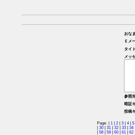
おな
Ｅメ
タイ
メッ
参照
暗証
投稿
Page: |
1
|
2
|
3
|
4
|
5
|
30
|
31
|
32
|
33
|
34
|
58
|
59
|
60
|
61
|
62