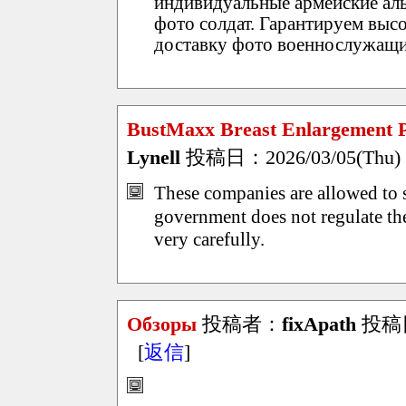
индивидуальные армейские ал
фото солдат. Гарантируем выс
доставку фото военнослужащи
BustMaxx Breast Enlargement Pil
Lynell
投稿日：2026/03/05(Thu) 
These companies are allowed to s
government does not regulate 
very carefully.
Обзоры
投稿者：
fixApath
投稿日：
[
返信
]