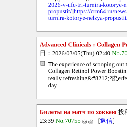
2026-v-ufc-tri-turnira-kotorye-n
propustit/
]
https://crm64.ru/news
turnira-kotorye-nelzya-propustit
Advanced Clinicals : Collagen P
日：2026/03/05(Thu) 02:40
No.7
The experience of scooping out 
Collagen Retinol Power Boosting 
really refreshing&#8212;?廃erfec
day.
Билеты на матч по хоккею
投
23:39
No.70755
[
返信
]