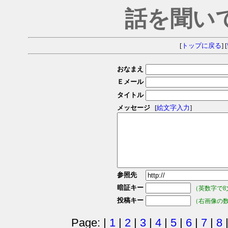
話を聞い
[
トップに戻る
] [
おなまえ
Ｅメール
タイトル
メッセージ
[
絵文字入力
]
参照先
暗証キー
（英数字で8
投稿キー
（右画像の
Page: |
1
|
2
|
3
|
4
|
5
|
6
|
7
|
8