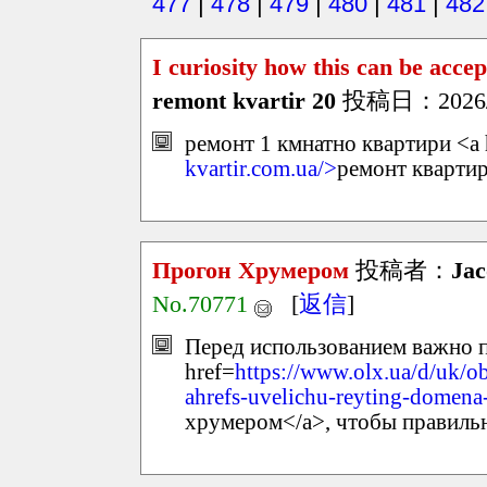
477
|
478
|
479
|
480
|
481
|
482
I curiosity how this can be accep
remont kvartir 20
投稿日：2026/03
ремонт 1 кмнатно квартири <a 
kvartir.com.ua/>
ремонт кварти
Прогон Хрумером
投稿者：
Ja
No.70771
[
返信
]
Перед использованием важно п
href=
https://www.olx.ua/d/uk/
ahrefs-uvelichu-reyting-dome
хрумером</a>, чтобы правильн