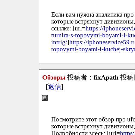
Если вам нужна аналитика про 
которые встряхнут дивизионы,
ссылке: [url=
https://iphoneservi
turnira-s-topovymi-boyami-i-ku
intrig/
]
https://iphoneservice59.r
topovymi-boyami-i-kuchej-skryt
Обзоры
投稿者：
fixApath
投稿日：
[
返信
]
Посмотрите этот обзор про ufc
которые встряхнут дивизионы,
Подробности здесь: [url=
https