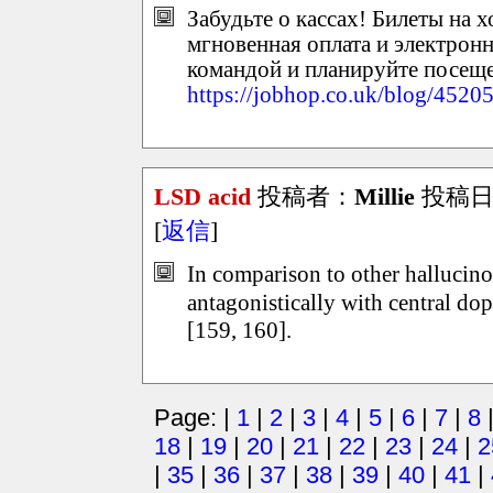
Забудьте о кассах! Билеты на 
мгновенная оплата и электронн
командой и планируйте посеще
https://jobhop.co.uk/blog/452053
LSD acid
投稿者：
Millie
投稿日：2
[
返信
]
In comparison to other hallucino
antagonistically with central
[159, 160].
Page: |
1
|
2
|
3
|
4
|
5
|
6
|
7
|
8
18
|
19
|
20
|
21
|
22
|
23
|
24
|
2
|
35
|
36
|
37
|
38
|
39
|
40
|
41
|