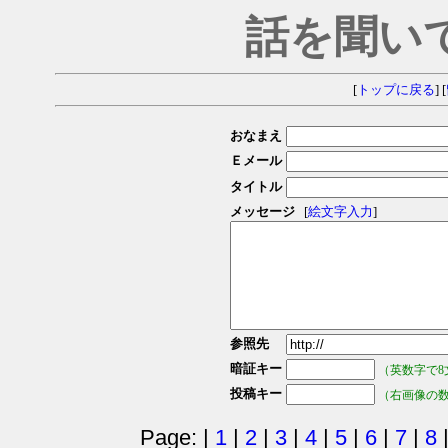
話を聞い
[
トップに戻る
] [
おなまえ
Ｅメール
タイトル
メッセージ
[
絵文字入力
]
参照先
暗証キー
（英数字で8
投稿キー
（右画像の
Page: |
1
|
2
|
3
|
4
|
5
|
6
|
7
|
8