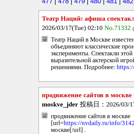
477
|
478
|
479
|
480
|
481
|
482
Театр Наций: афиша спектак
2026/03/17(Tue) 02:10
No.71332
Театр Наций в Москве известе
объединяют классические про
эксперименты. Спектакли этой
выразительной актерской игр
решениями. Подробнее:
https:
продвижение сайтов в москве
moskve_jder
投稿日：2026/03/17(
продвижение сайтов в москве
[url=
https://nvdaily.ru/info/314
москве[/url] .