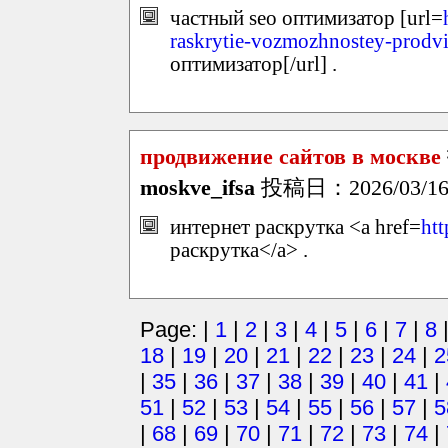
частный seo оптимизатор [url=
raskrytie-vozmozhnostey-prodvi
оптимизатор[/url] .
продвижение сайтов в москве
moskve_ifsa
投稿日：2026/03/16(
интернет раскрутка <a href=
htt
раскрутка</a> .
Page: |
1
|
2
|
3
|
4
|
5
|
6
|
7
|
8
18
|
19
|
20
|
21
|
22
|
23
|
24
|
2
|
35
|
36
|
37
|
38
|
39
|
40
|
41
|
51
|
52
|
53
|
54
|
55
|
56
|
57
|
5
|
68
|
69
|
70
|
71
|
72
|
73
|
74
|