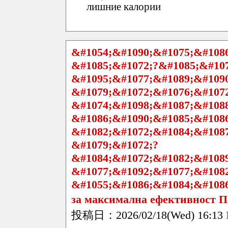
лишние калории
&#1054;&#1090;&#1075;&#108
&#1085;&#1072;?&#1085;&#107
&#1095;&#1077;&#1089;&#109
&#1079;&#1072;&#1076;&#107
&#1074;&#1098;&#1087;&#108
&#1086;&#1090;&#1085;&#108
&#1082;&#1072;&#1084;&#108
&#1079;&#1072;?
&#1084;&#1072;&#1082;&#108
&#1077;&#1092;&#1077;&#108
&#1055;&#1086;&#1084;&#108
за максимална ефективност П
投稿日：2026/02/18(Wed) 16:13