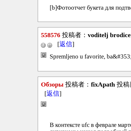
[b]Фотоотчет букета для подтв
558576
投稿者：
voditelj brodice
[
返信
]
Spremljeno u favorite, ba&#353
Обзоры
投稿者：
fixApath
投稿日：
[
返信
]
В контексте ufc в феврале мар