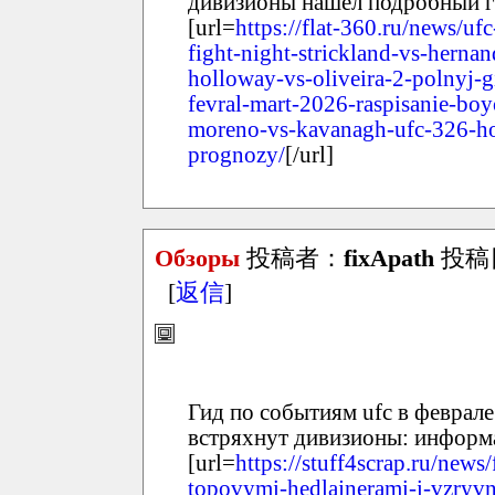
дивизионы нашел подробный гр
[url=
https://flat-360.ru/news/uf
fight-night-strickland-vs-hern
holloway-vs-oliveira-2-polnyj-g
fevral-mart-2026-raspisanie-boy
moreno-vs-kavanagh-ufc-326-hol
prognozy/
[/url]
Обзоры
投稿者：
fixApath
投稿日：
[
返信
]
Гид по событиям ufc в феврале
встряхнут дивизионы: информа
[url=
https://stuff4scrap.ru/news/
topovymi-hedlajnerami-i-vzryv