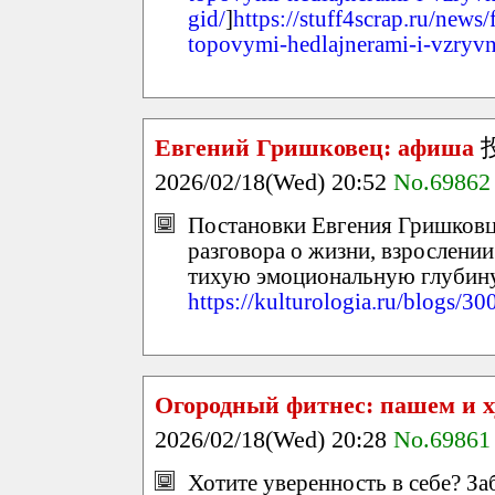
gid/
]
https://stuff4scrap.ru/news/
topovymi-hedlajnerami-i-vzryv
Евгений Гришковец: афиша
2026/02/18(Wed) 20:52
No.69862
Постановки Евгения Гришковц
разговора о жизни, взрослении
тихую эмоциональную глубину
https://kulturologia.ru/blogs/3
Огородный фитнес: пашем и х
2026/02/18(Wed) 20:28
No.69861
Хотите уверенность в себе? За