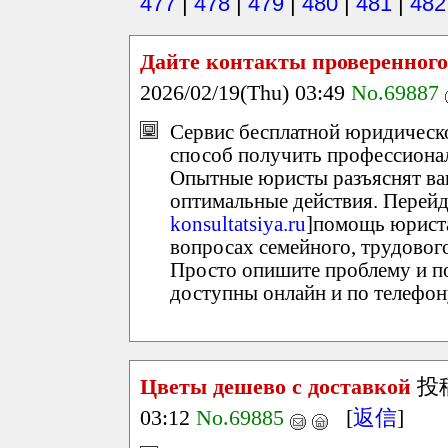
477
|
478
|
479
|
480
|
481
|
482
Дайте контакты проверенног
2026/02/19(Thu) 03:49
No.69887
Сервис бесплатной юридическ
способ получить профессиона
Опытные юристы разъяснят ва
оптимальные действия. Перейдя
konsultatsiya.ru
]помощь юриста 
вопросах семейного, трудовог
Просто опишите проблему и по
доступны онлайн и по телефон
Цветы дешево с доставкой
投
03:12
No.69885
[
返信
]