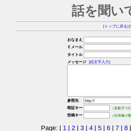
話を聞い
[
トップに戻る
] [
おなまえ
Ｅメール
タイトル
メッセージ
[
絵文字入力
]
参照先
暗証キー
（英数字で8
投稿キー
（右画像の
Page: |
1
|
2
|
3
|
4
|
5
|
6
|
7
|
8