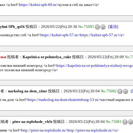
каз <a href=
https://kuhni-spb-60.ru>
кухни в спб на заказ</a>
yhni SPb_qsOi
投稿日：2026/05/22(Fri) 20:36
No.75085
[
返信
]
роизводство спб <a href=
https://kuhni-spb-57.ru>https://kuhni-spb-57.ru</a>
елья
投稿者：
Kapelnica ot pohmelya_cukr
投稿日：2026/05/22(Fri) 20:09
No.7
охмелья нижний новгород <a href=
https://kapelnicza-ot-pokhmelya-nizhnij-novg
 от похмелья нижний новгород</a>
者：
narkolog na dom_xlmr
投稿日：2026/05/22(Fri) 20:04
No.75082
[
 на дом <a href=
https://narkolog-na-dom-ekaterinburg-13.ru>
частный нарколог 
投稿者：
piter na teplohode_vhSt
投稿日：2026/05/22(Fri) 20:04
No.75081
ями <a href=
http://piter-na-teplohode.ru>http://piter-na-teplohode.ru</a>