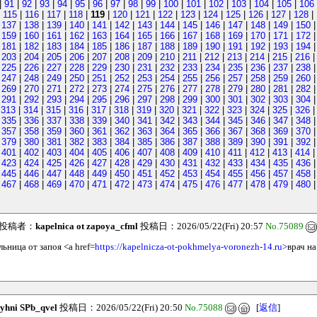
|
91
|
92
|
93
|
94
|
95
|
96
|
97
|
98
|
99
|
100
|
101
|
102
|
103
|
104
|
105
|
106
|
115
|
116
|
117
|
118
|
119
|
120
|
121
|
122
|
123
|
124
|
125
|
126
|
127
|
128
|
|
137
|
138
|
139
|
140
|
141
|
142
|
143
|
144
|
145
|
146
|
147
|
148
|
149
|
150
|
159
|
160
|
161
|
162
|
163
|
164
|
165
|
166
|
167
|
168
|
169
|
170
|
171
|
172
|
181
|
182
|
183
|
184
|
185
|
186
|
187
|
188
|
189
|
190
|
191
|
192
|
193
|
194
|
203
|
204
|
205
|
206
|
207
|
208
|
209
|
210
|
211
|
212
|
213
|
214
|
215
|
216
|
225
|
226
|
227
|
228
|
229
|
230
|
231
|
232
|
233
|
234
|
235
|
236
|
237
|
238
|
247
|
248
|
249
|
250
|
251
|
252
|
253
|
254
|
255
|
256
|
257
|
258
|
259
|
260
|
269
|
270
|
271
|
272
|
273
|
274
|
275
|
276
|
277
|
278
|
279
|
280
|
281
|
282
|
291
|
292
|
293
|
294
|
295
|
296
|
297
|
298
|
299
|
300
|
301
|
302
|
303
|
304
|
313
|
314
|
315
|
316
|
317
|
318
|
319
|
320
|
321
|
322
|
323
|
324
|
325
|
326
|
335
|
336
|
337
|
338
|
339
|
340
|
341
|
342
|
343
|
344
|
345
|
346
|
347
|
348
|
357
|
358
|
359
|
360
|
361
|
362
|
363
|
364
|
365
|
366
|
367
|
368
|
369
|
370
|
379
|
380
|
381
|
382
|
383
|
384
|
385
|
386
|
387
|
388
|
389
|
390
|
391
|
392
|
401
|
402
|
403
|
404
|
405
|
406
|
407
|
408
|
409
|
410
|
411
|
412
|
413
|
414
|
423
|
424
|
425
|
426
|
427
|
428
|
429
|
430
|
431
|
432
|
433
|
434
|
435
|
436
|
445
|
446
|
447
|
448
|
449
|
450
|
451
|
452
|
453
|
454
|
455
|
456
|
457
|
458
|
467
|
468
|
469
|
470
|
471
|
472
|
473
|
474
|
475
|
476
|
477
|
478
|
479
|
480
投稿者：
kapelnica ot zapoya_cfml
投稿日：2026/05/22(Fri) 20:57
No.75089
льница от запоя <a href=
https://kapelnicza-ot-pokhmelya-voronezh-14.ru>
врач н
yhni SPb_qvel
投稿日：2026/05/22(Fri) 20:50
No.75088
[
返信
]