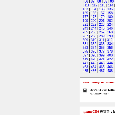
|
86
|
87
|
88
|
89
|
90
|
111
|
112
|
113
|
114
133
|
134
|
135
|
136
155
|
156
|
157
|
158
177
|
178
|
179
|
180
199
|
200
|
201
|
202
221
|
222
|
223
|
224
243
|
244
|
245
|
246
265
|
266
|
267
|
268
287
|
288
|
289
|
290
309
|
310
|
311
|
312
331
|
332
|
333
|
334
353
|
354
|
355
|
356
375
|
376
|
377
|
378
397
|
398
|
399
|
400
419
|
420
|
421
|
422
441
|
442
|
443
|
444
463
|
464
|
465
|
466
485
|
486
|
487
|
488
|
капельница от запоя
врач на дом капе
от запоя</a>
кухни СПб
投稿者：
k