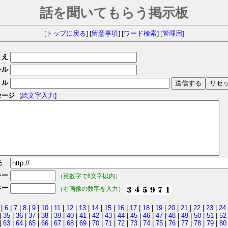
話を聞いてもらう掲示板
[
トップに戻る
] [
留意事項
] [
ワード検索
] [
管理用
]
まえ
ール
トル
セージ
[
絵文字入力
]
先
キー
（英数字で8文字以内）
キー
（右画像の数字を入力）
|
6
|
7
|
8
|
9
|
10
|
11
|
12
|
13
|
14
|
15
|
16
|
17
|
18
|
19
|
20
|
21
|
22
|
23
|
24
|
35
|
36
|
37
|
38
|
39
|
40
|
41
|
42
|
43
|
44
|
45
|
46
|
47
|
48
|
49
|
50
|
51
|
52
|
63
|
64
|
65
|
66
|
67
|
68
|
69
|
70
|
71
|
72
|
73
|
74
|
75
|
76
|
77
|
78
|
79
|
80