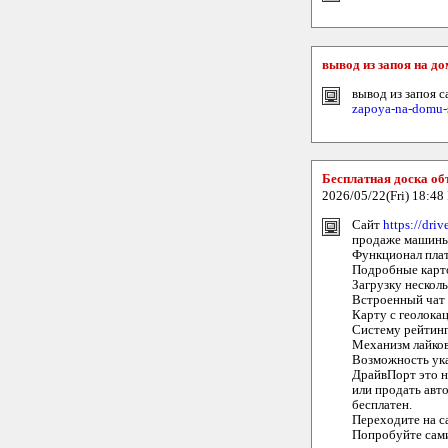
вывод из запоя на д
вывод из запоя с
zapoya-na-domu-s
Бесплатная доска об
2026/05/22(Fri) 18:48
Сайт
https://driv
продаже машины 
Функционал пла
Подробные карточ
Загрузку нескол
Встроенный чат 
Карту с геолока
Систему рейтинг
Механизм лайков
Возможность ука
ДрайвПорт это н
или продать авто
бесплатен.
Переходите на с
Попробуйте сами