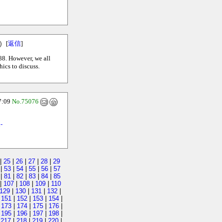
[
返信
]
88. However, we all
ics to discuss.
7:09
No.75076
-
|
25
|
26
|
27
|
28
|
29
|
53
|
54
|
55
|
56
|
57
|
81
|
82
|
83
|
84
|
85
|
107
|
108
|
109
|
110
129
|
130
|
131
|
132
|
|
151
|
152
|
153
|
154
|
|
173
|
174
|
175
|
176
|
|
195
|
196
|
197
|
198
|
|
217
|
218
|
219
|
220
|