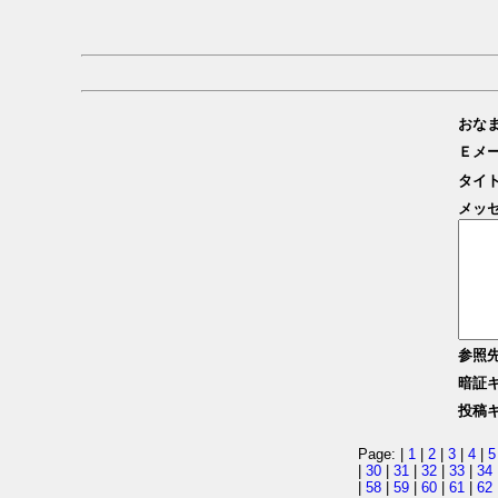
おな
Ｅメ
タイ
メッ
参照
暗証
投稿
Page: |
1
|
2
|
3
|
4
|
5
|
30
|
31
|
32
|
33
|
34
|
58
|
59
|
60
|
61
|
62