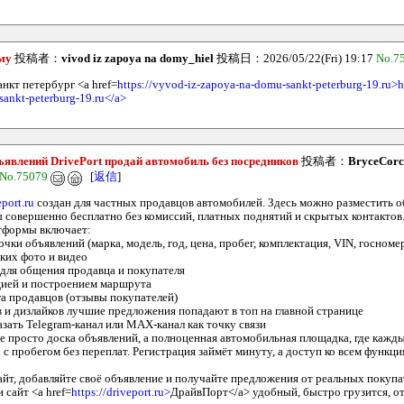
ому
投稿者：
vivod iz zapoya na domy_hiel
投稿日：2026/05/22(Fri) 19:17
No.7
анкт петербург <a href=
https://vyvod-iz-zapoya-na-domu-sankt-peterburg-19.ru>ht
ankt-peterburg-19.ru</a>
ъявлений DrivePort продай автомобиль без посредников
投稿者：
BryceCorc
No.75079
[
返信
]
eport.ru
создан для частных продавцов автомобилей. Здесь можно разместить о
совершенно бесплатно без комиссий, платных поднятий и скрытых контактов
тформы включает:
ки объявлений (марка, модель, год, цена, пробег, комплектация, VIN, госноме
ьких фото и видео
для общения продавца и покупателя
цией и построением маршрута
а продавцов (отзывы покупателей)
 и дизлайков лучшие предложения попадают в топ на главной странице
зать Telegram-канал или MAX-канал как точку связи
е просто доска объявлений, а полноценная автомобильная площадка, где кажд
 с пробегом без переплат. Регистрация займёт минуту, а доступ ко всем функци
айт, добавляйте своё объявление и получайте предложения от реальных покупа
 сайт <a href=
https://driveport.ru>
ДрайвПорт</a> удобный, быстро грузится, о