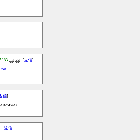
5083
[
返信
]
orod-
返信
]
на дом</a>
[
返信
]