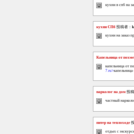
кухни в спб на за
кухни СПб
投稿者：
k
кухни на заказ п
Капельница от похм
капельница от п
7.ru>
капельница
нарколог на дом
投稿
частный нарколог
питер на теплоходе
отдых с экскурси