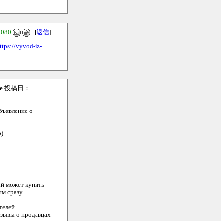
5080
[
返信
]
tps://vyvod-iz-
e
投稿日：
бъявление о
.
р)
ый может купить
ям сразу
телей.
тзывы о продавцах