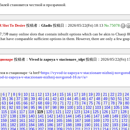
илей становится честной и прозрачной.
 Slot To Desire
投稿者：
Gladis
投稿日：2026/05/22(Fri) 18:13
No.75078
?冲 many online slots that contain inbuilt options which can be akin to Chaoji 8
that have comparable sufficient options in them. However, there are only a few graph
ационаре
投稿者：
Vivod iz zapoya v stacionare_tdpt
投稿日：2026/05/22(Fri) 1
поя в стационаре <a href=
https://vyvod-iz-zapoya-v-staczionare-nizhnij-novgorod
vod-iz-zapoya-v-staczionare-nizhnij-novgorod-16.ru</a>
|
6
|
7
|
8
|
9
|
10
|
11
|
12
|
13
|
14
|
15
|
16
|
17
|
18
|
19
|
20
|
21
|
22
|
23
|
24
|
35
|
36
|
37
|
38
|
39
|
40
|
41
|
42
|
43
|
44
|
45
|
46
|
47
|
48
|
49
|
50
|
51
|
52
|
63
|
64
|
65
|
66
|
67
|
68
|
69
|
70
|
71
|
72
|
73
|
74
|
75
|
76
|
77
|
78
|
79
|
80
|
91
|
92
|
93
|
94
|
95
|
96
|
97
|
98
|
99
|
100
|
101
|
102
|
103
|
104
|
105
|
106
|
115
|
116
|
117
|
118
|
119
|
120
|
121
|
122
|
123
|
124
|
125
|
126
|
127
|
128
|
|
137
|
138
|
139
|
140
|
141
|
142
|
143
|
144
|
145
|
146
|
147
|
148
|
149
|
150
|
159
|
160
|
161
|
162
|
163
|
164
|
165
|
166
|
167
|
168
|
169
|
170
|
171
|
172
|
181
|
182
|
183
|
184
|
185
|
186
|
187
|
188
|
189
|
190
|
191
|
192
|
193
|
194
|
203
|
204
|
205
|
206
|
207
|
208
|
209
|
210
|
211
|
212
|
213
|
214
|
215
|
216