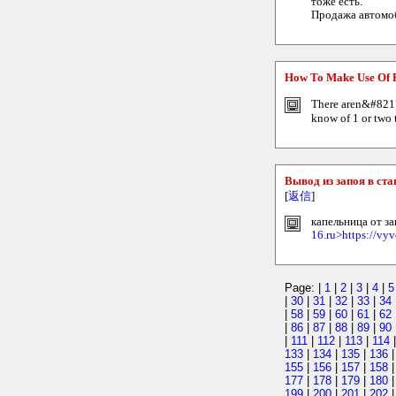
тоже есть.
Продажа автомоб
How To Make Use Of R
There aren&#8217;
know of 1 or two 
Вывод из запоя в ст
[
返信
]
капельница от за
16.ru>https://vy
Page: |
1
|
2
|
3
|
4
|
5
|
30
|
31
|
32
|
33
|
34
|
58
|
59
|
60
|
61
|
62
|
86
|
87
|
88
|
89
|
90
|
111
|
112
|
113
|
114
133
|
134
|
135
|
136
155
|
156
|
157
|
158
177
|
178
|
179
|
180
199
|
200
|
201
|
202