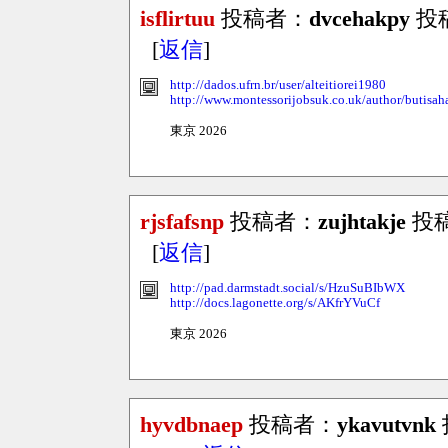
isflirtuu
投稿者：
dvcehakpy
投稿日
[
返信
]
http://dados.ufrn.br/user/alteitiorei1980
http://www.montessorijobsuk.co.uk/author/butisa
東京 2026
rjsfafsnp
投稿者：
zujhtakje
投稿日
[
返信
]
http://pad.darmstadt.social/s/HzuSuBIbWX
http://docs.lagonette.org/s/AKfrYVuCf
東京 2026
hyvdbnaep
投稿者：
ykavutvnk
投