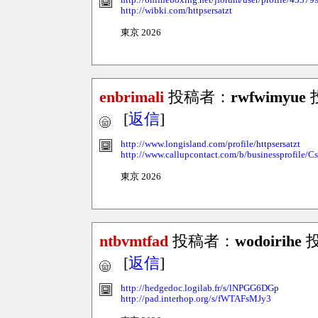
http://onlineboxing.net/jforum/user/profile/43379
http://wibki.com/httpsersatzt
東京 2026
enbrimali
投稿者：
rwfwimyue
投
[
返信
]
http://www.longisland.com/profile/httpsersatzt
http://www.callupcontact.com/b/businessprofil
東京 2026
ntbvmtfad
投稿者：
wodoirihe
投
[
返信
]
http://hedgedoc.logilab.fr/s/lNPGG6DGp
http://pad.interhop.org/s/fWTAFsMJy3