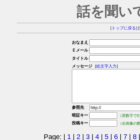
話を聞い
[
トップに戻る
] [
おなまえ
Ｅメール
タイトル
メッセージ
[
絵文字入力
]
参照先
暗証キー
（英数字で8
投稿キー
（右画像の
Page: |
1
|
2
|
3
|
4
|
5
|
6
|
7
|
8