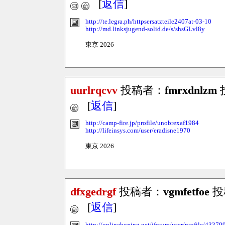
[
返信
]
http://te.legra.ph/httpsersatzteile2407at-03-10
http://md.linksjugend-solid.de/s/shsGLvl8y
東京 2026
uurlrqcvv
投稿者：
fmrxdnlzm
投
[
返信
]
http://camp-fire.jp/profile/unobrexaf1984
http://lifeinsys.com/user/eradisne1970
東京 2026
dfxgedrgf
投稿者：
vgmfetfoe
投稿
[
返信
]