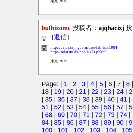
東京 2026
bufhizomc
投稿者：
ajqhacizj
投稿
[
返信
]
http://datos.csjn.gov.ar/user/laliricor1984
http://solar.itu.dk/pad/s/x7s-pKze9
東京 2026
Page: |
1
|
2
|
3
|
4
|
5
|
6
|
7
|
8
18
|
19
|
20
|
21
|
22
|
23
|
24
|
2
|
35
|
36
|
37
|
38
|
39
|
40
|
41
|
51
|
52
|
53
|
54
|
55
|
56
|
57
|
5
|
68
|
69
|
70
|
71
|
72
|
73
|
74
|
84
|
85
|
86
|
87
|
88
|
89
|
90
|
9
100
|
101
|
102
|
103
|
104
|
105