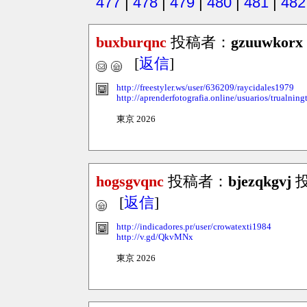
477
|
478
|
479
|
480
|
481
|
482
buxburqnc
投稿者：
gzuuwkorx
[
返信
]
http://freestyler.ws/user/636209/raycidales1979
http://aprenderfotografia.online/usuarios/trualning
東京 2026
hogsgvqnc
投稿者：
bjezqkgvj
投
[
返信
]
http://indicadores.pr/user/crowatexti1984
http://v.gd/QkvMNx
東京 2026