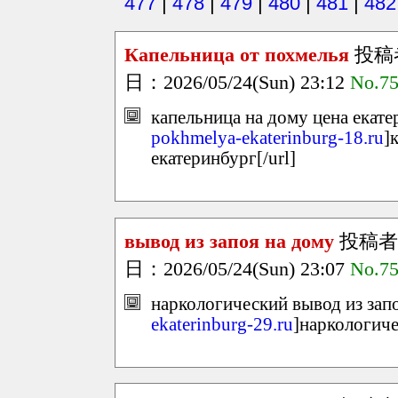
477
|
478
|
479
|
480
|
481
|
482
Капельница от похмелья
投稿
日：2026/05/24(Sun) 23:12
No.7
капельница на дому цена екате
pokhmelya-ekaterinburg-18.ru
]
екатеринбург[/url]
вывод из запоя на дому
投稿者
日：2026/05/24(Sun) 23:07
No.7
наркологический вывод из запо
ekaterinburg-29.ru
]наркологиче