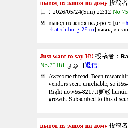
вывод из запоя на дому
投稿者
日：2026/05/24(Sun) 22:12
No.7
вывод из запоя недорого [url=
ekaterinburg-28.ru
]вывод из зап
Just want to say Hi!
投稿者：
Ra
No.75181
[
返信
]
Awesome thread, Been researchi
vendors seem unreliable, so it&
Right now&#8217;I窶冦 hunting fo
growth. Subscribed to this discu
вывод из запоя на дому
投稿者