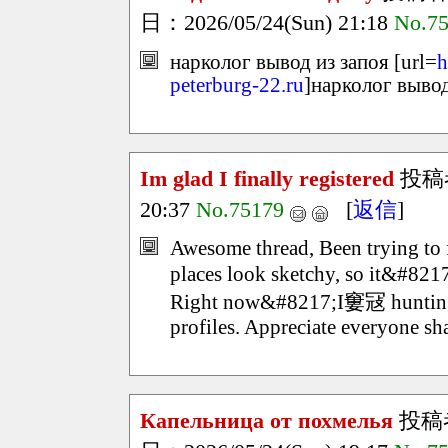
日：2026/05/24(Sun) 21:18
No.7
нарколог вывод из запоя [url=
h
peterburg-22.ru
]нарколог вывод 
Im glad I finally registered
投稿
20:37
No.75179
[
返信
]
Awesome thread, Been trying to fi
places look sketchy, so it&#821
Right now&#8217;I窶冦 hunting f
profiles. Appreciate everyone sha
Капельница от похмелья
投稿