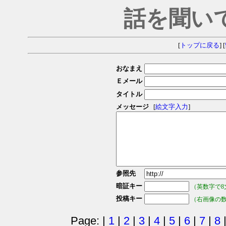
話を聞い
[
トップに戻る
] [
おなまえ
Ｅメール
タイトル
メッセージ
[
絵文字入力
]
参照先
暗証キー
（英数字で8
投稿キー
（右画像の
Page: |
1
|
2
|
3
|
4
|
5
|
6
|
7
|
8