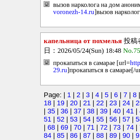
вызов нарколога на дом аноним
voronezh-14.ru
]вызов нарколог
капельница от похмелья
投稿
日：2026/05/24(Sun) 18:48
No.7
прокапаться в самарае [url=
htt
29.ru
]прокапаться в самарае[/ur
Page: |
1
|
2
|
3
|
4
|
5
|
6
|
7
|
8
18
|
19
|
20
|
21
|
22
|
23
|
24
|
2
|
35
|
36
|
37
|
38
|
39
|
40
|
41
|
51
|
52
|
53
|
54
|
55
|
56
|
57
|
5
|
68
|
69
|
70
|
71
|
72
|
73
|
74
|
84
|
85
|
86
|
87
|
88
|
89
|
90
|
9