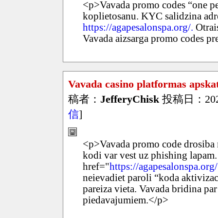
<p>Vavada promo codes “one pe
koplietosanu. KYC salidzina adr
https://agapesalonspa.org/.
Otrais
Vavada aizsarga promo codes pr
Vavada casino platformas apska
稿者：
JefferyChisk
投稿日：2026/
信
]
<p>Vavada promo code drosiba noz
kodi var vest uz phishing lapam.
href="
https://agapesalonspa.org
neievadiet paroli “koda aktivizac
pareiza vieta. Vavada bridina p
piedavajumiem.</p>