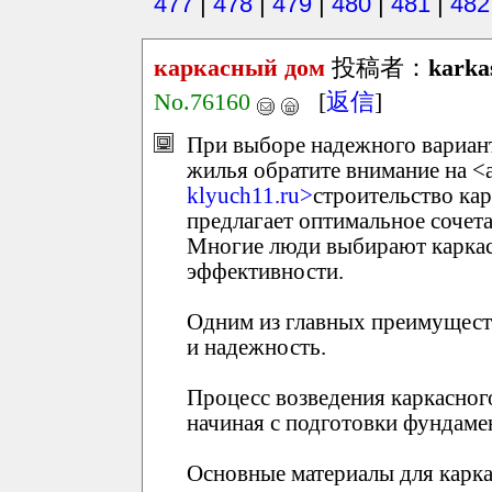
477
|
478
|
479
|
480
|
481
|
482
каркасный дом
投稿者：
karka
No.76160
[
返信
]
При выборе надежного вариант
жилья обратите внимание на <a
klyuch11.ru>
строительство ка
предлагает оптимальное сочета
Многие люди выбирают каркасн
эффективности.
Одним из главных преимуществ
и надежность.
Процесс возведения каркасног
начиная с подготовки фундамен
Основные материалы для карка