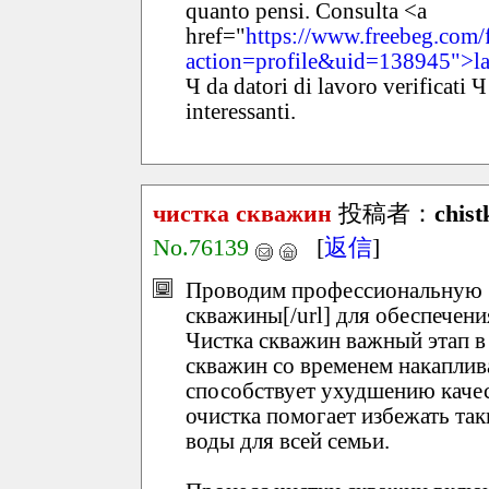
quanto pensi. Consulta <a
href="
https://www.freebeg.com
action=profile&uid=138945">l
Ч da datori di lavoro verificati Ч
interessanti.
чистка скважин
投稿者：
chist
No.76139
[
返信
]
Проводим профессиональную 
скважины[/url] для обеспечен
Чистка скважин важный этап в
скважин со временем накаплив
способствует ухудшению качес
очистка помогает избежать так
воды для всей семьи.