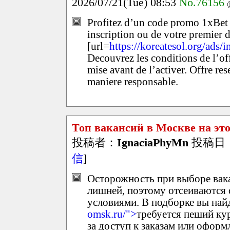
2026/07/21(Tue) 08:53
No.76156
Profitez d’un code promo 1xBet 
inscription ou de votre premier 
[url=
https://koreatesol.org/ads
Decouvrez les conditions de l’off
mise avant de l’activer. Offre r
maniere responsable.
Топ вакансий в Москве на это
投稿者：
IgnaciaPhyMn
投稿日：20
信
]
Осторожность при выборе вака
лишней, поэтому отсеиваются
условиями. В подборке вы найд
omsk.ru/">
требуется пеший кур
за доступ к заказам или оформ