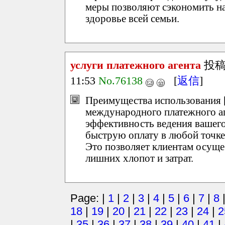
меры позволяют сэкономить н
здоровье всей семьи.
услуги платежного агента
投稿
11:53
No.76138
[
返信
]
Преимущества использования 
международного платежного а
эффективность ведения вашего
быструю оплату в любой точке
Это позволяет клиентам осущ
лишних хлопот и затрат.
Page: |
1
|
2
|
3
|
4
|
5
|
6
|
7
|
8
18
|
19
|
20
|
21
|
22
|
23
|
24
|
2
|
35
|
36
|
37
|
38
|
39
|
40
|
41
|