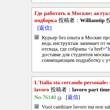
Где работать в Москве: актуа
подборка
投稿者：
Williamtip
投
[
返信
]
Курьер без опыта в Москве пр
ведь инструктаж занимает от н
отсюда, где собраны <a href="
доставке для студентов москва
совмещающим подработку с учё
L'Italia sta cercando personale:
lavoro
投稿者：
lavoro part tim
No.76140
[
返信
]
Vuoi cambiare lavoro ma non sai 