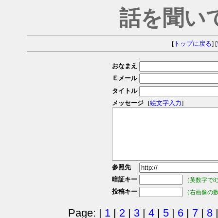
話を聞い
[
トップに戻る
] [
おなまえ
Ｅメール
タイトル
メッセージ
[
絵文字入力
]
参照先
暗証キー
（英数字で8
投稿キー
（右画像の
Page: |
1
|
2
|
3
|
4
|
5
|
6
|
7
|
8