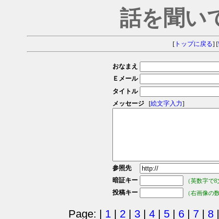
話を聞い
[
トップに戻る
] [
おなまえ
Ｅメール
タイトル
メッセージ
[
絵文字入力
]
参照先
暗証キー
（英数字で8
投稿キー
（右画像の
Page: |
1
|
2
|
3
|
4
|
5
|
6
|
7
|
8