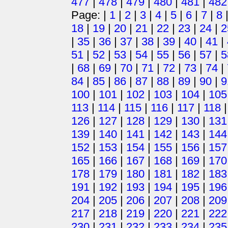
477
|
478
|
479
|
480
|
481
|
482
Page: |
1
|
2
|
3
|
4
|
5
|
6
|
7
|
8
18
|
19
|
20
|
21
|
22
|
23
|
24
|
2
|
35
|
36
|
37
|
38
|
39
|
40
|
41
|
51
|
52
|
53
|
54
|
55
|
56
|
57
|
5
|
68
|
69
|
70
|
71
|
72
|
73
|
74
|
84
|
85
|
86
|
87
|
88
|
89
|
90
|
9
100
|
101
|
102
|
103
|
104
|
105
113
|
114
|
115
|
116
|
117
|
118
126
|
127
|
128
|
129
|
130
|
131
139
|
140
|
141
|
142
|
143
|
144
152
|
153
|
154
|
155
|
156
|
157
165
|
166
|
167
|
168
|
169
|
170
178
|
179
|
180
|
181
|
182
|
183
191
|
192
|
193
|
194
|
195
|
196
204
|
205
|
206
|
207
|
208
|
209
217
|
218
|
219
|
220
|
221
|
222
230
|
231
|
232
|
233
|
234
|
235