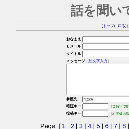
話を聞い
[
トップに戻る
] [
おなまえ
Ｅメール
タイトル
メッセージ
[
絵文字入力
]
参照先
暗証キー
（英数字で8
投稿キー
（右画像の
Page: |
1
|
2
|
3
|
4
|
5
|
6
|
7
|
8