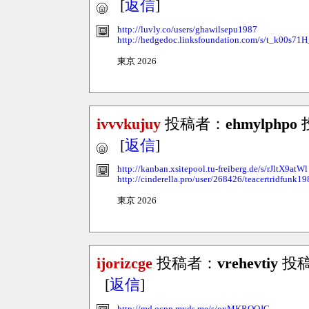
[
返信
]
http://luvly.co/users/ghawilsepu1987
http://hedgedoc.linksfoundation.com/s/t_k00s71H
東京 2026
ivvvkujuy
投稿者：
ehmylphpo
投
[
返信
]
http://kanban.xsitepool.tu-freiberg.de/s/rJltX9atWl
http://cinderella.pro/user/268426/teacertridfunk19
東京 2026
ijorizcge
投稿者：
vrehevtiy
投稿日
[
返信
]