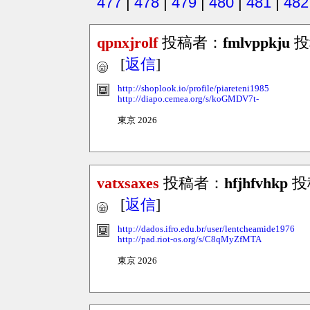
477
|
478
|
479
|
480
|
481
|
482
qpnxjrolf
投稿者：
fmlvppkju
投稿
[
返信
]
http://shoplook.io/profile/piareteni1985
http://diapo.cemea.org/s/koGMDV7t-
東京 2026
vatxsaxes
投稿者：
hfjhfvhkp
投稿
[
返信
]
http://dados.ifro.edu.br/user/lentcheamide1976
http://pad.riot-os.org/s/C8qMyZfMTA
東京 2026