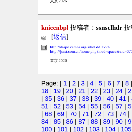
東京 2026
kniccnbpl
投稿者：
ssnsclhdr
投稿
[
返信
]
http://diapo.cemea.org/s/koGMDV7t-
http://jszst.com.cn/home.php?mod=space&uid=6
東京 2026
Page: |
1
|
2
|
3
|
4
|
5
|
6
|
7
|
8
18
|
19
|
20
|
21
|
22
|
23
|
24
|
2
|
35
|
36
|
37
|
38
|
39
|
40
|
41
|
51
|
52
|
53
|
54
|
55
|
56
|
57
|
5
|
68
|
69
|
70
|
71
|
72
|
73
|
74
|
84
|
85
|
86
|
87
|
88
|
89
|
90
|
9
100
|
101
|
102
|
103
|
104
|
105