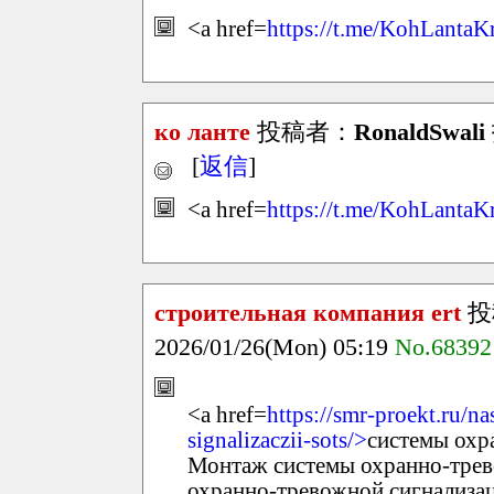
<a href=
https://t.me/KohLantaK
ко ланте
投稿者：
RonaldSwali
[
返信
]
<a href=
https://t.me/KohLantaK
строительная компания ert
投
2026/01/26(Mon) 05:19
No.68392
<a href=
https://smr-proekt.ru/n
signalizaczii-sots/>
системы охр
Монтаж системы охранно-трев
охранно-тревожной сигнализ