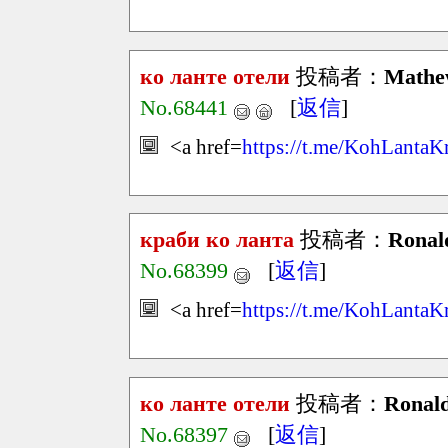
ко ланте отели
投稿者：
Mathe
No.68441
[
返信
]
<a href=
https://t.me/KohLantaK
краби ко ланта
投稿者：
Ronal
No.68399
[
返信
]
<a href=
https://t.me/KohLantaK
ко ланте отели
投稿者：
Ronal
No.68397
[
返信
]