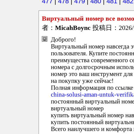
477
|
478
|
479
|
480
|
481
|
482
Виртуальный номер все возм
者：
MicahBoync
投稿日：2026/01
Доброго!
Виртуальный номер навсегда э
пользователя. Купите постоян
преимущества современного с
номера с долгосрочным испол
номер это ваш инструмент для
на покупку уже сейчас!
Полная информация по ссылке
china-solusi-aman-untuk-verifik
постоянный виртуальный номер
виртуальный номер
купить виртуальный номер нав
купить постоянный виртуальн
Всего наилучшего и комфорта 