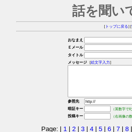
話を聞い
[
トップに戻る
] [
おなまえ
Ｅメール
タイトル
メッセージ
[
絵文字入力
]
参照先
暗証キー
（英数字で8
投稿キー
（右画像の
Page: |
1
|
2
|
3
|
4
|
5
|
6
|
7
|
8