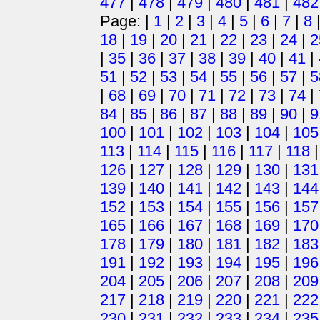
477
|
478
|
479
|
480
|
481
|
482
Page: |
1
|
2
|
3
|
4
|
5
|
6
|
7
|
8
18
|
19
|
20
|
21
|
22
|
23
|
24
|
2
|
35
|
36
|
37
|
38
|
39
|
40
|
41
|
51
|
52
|
53
|
54
|
55
|
56
|
57
|
5
|
68
|
69
|
70
|
71
|
72
|
73
|
74
|
84
|
85
|
86
|
87
|
88
|
89
|
90
|
9
100
|
101
|
102
|
103
|
104
|
105
113
|
114
|
115
|
116
|
117
|
118
126
|
127
|
128
|
129
|
130
|
131
139
|
140
|
141
|
142
|
143
|
144
152
|
153
|
154
|
155
|
156
|
157
165
|
166
|
167
|
168
|
169
|
170
178
|
179
|
180
|
181
|
182
|
183
191
|
192
|
193
|
194
|
195
|
196
204
|
205
|
206
|
207
|
208
|
209
217
|
218
|
219
|
220
|
221
|
222
230
|
231
|
232
|
233
|
234
|
235