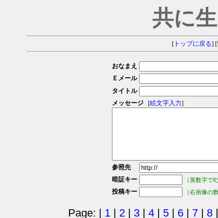
共に生
[
トップに戻る
] [
おなまえ
Ｅメール
タイトル
メッセージ
[
絵文字入力
]
参照先
暗証キー
（英数字で8
投稿キー
（右画像の
Page: |
1
|
2
|
3
|
4
|
5
|
6
|
7
|
8