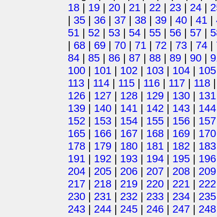
18
|
19
|
20
|
21
|
22
|
23
|
24
|
2
|
35
|
36
|
37
|
38
|
39
|
40
|
41
|
51
|
52
|
53
|
54
|
55
|
56
|
57
|
5
|
68
|
69
|
70
|
71
|
72
|
73
|
74
|
84
|
85
|
86
|
87
|
88
|
89
|
90
|
9
100
|
101
|
102
|
103
|
104
|
105
113
|
114
|
115
|
116
|
117
|
118
126
|
127
|
128
|
129
|
130
|
131
139
|
140
|
141
|
142
|
143
|
144
152
|
153
|
154
|
155
|
156
|
157
165
|
166
|
167
|
168
|
169
|
170
178
|
179
|
180
|
181
|
182
|
183
191
|
192
|
193
|
194
|
195
|
196
204
|
205
|
206
|
207
|
208
|
209
217
|
218
|
219
|
220
|
221
|
222
230
|
231
|
232
|
233
|
234
|
235
243
|
244
|
245
|
246
|
247
|
248