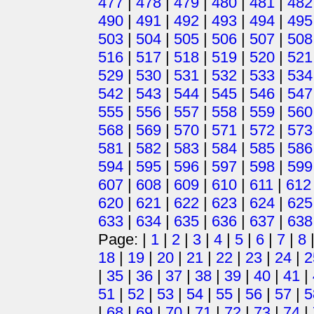
477
|
478
|
479
|
480
|
481
|
482
490
|
491
|
492
|
493
|
494
|
495
503
|
504
|
505
|
506
|
507
|
508
516
|
517
|
518
|
519
|
520
|
521
529
|
530
|
531
|
532
|
533
|
534
542
|
543
|
544
|
545
|
546
|
547
555
|
556
|
557
|
558
|
559
|
560
568
|
569
|
570
|
571
|
572
|
573
581
|
582
|
583
|
584
|
585
|
586
594
|
595
|
596
|
597
|
598
|
599
607
|
608
|
609
|
610
|
611
|
612
620
|
621
|
622
|
623
|
624
|
625
633
|
634
|
635
|
636
|
637
|
638
Page: |
1
|
2
|
3
|
4
|
5
|
6
|
7
|
8
18
|
19
|
20
|
21
|
22
|
23
|
24
|
2
|
35
|
36
|
37
|
38
|
39
|
40
|
41
|
51
|
52
|
53
|
54
|
55
|
56
|
57
|
5
|
68
|
69
|
70
|
71
|
72
|
73
|
74
|