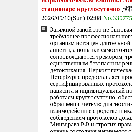
Наркологическая клиника Эле
стационаре круглосуточно
投
2026/05/10(Sun) 02:08
No.33577
Затяжной запой это не бытовая
требующее профессионального 
организм истощен длительной 
аппетит, а попытки самостояте
сопровождаются тремором, тре
единственным безопасным реш
детоксикация. Наркологическа
Петербурге предоставляет про
сертифицированных протоколо
пациента и индивидуальный п
работаем круглосуточно, обес
обращения, четкую диагностик
взаимодействие с родственник
соблюдением протоколов дока
Минздрава РФ и строгих прав
оценка состояния начинается с