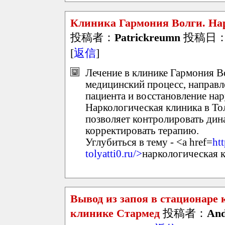
Клиника Гармония Волги. На
投稿者：
Patrickreumn
投稿日：202
[
返信
]
Лечение в клинике Гармония В
медицинский процесс, направл
пациента и восстановление на
Наркологическая клиника в То
позволяет контролировать дин
корректировать терапию.
Углубиться в тему - <a href=
ht
tolyatti0.ru/>
наркологическая к
Вывод из запоя в стационаре 
клинике Стармед
投稿者：
And