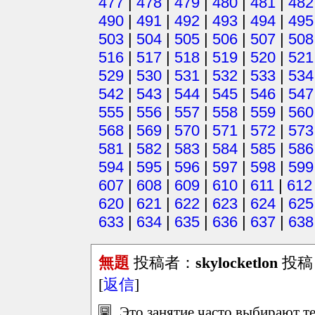
477
|
478
|
479
|
480
|
481
|
482
490
|
491
|
492
|
493
|
494
|
495
503
|
504
|
505
|
506
|
507
|
508
516
|
517
|
518
|
519
|
520
|
521
529
|
530
|
531
|
532
|
533
|
534
542
|
543
|
544
|
545
|
546
|
547
555
|
556
|
557
|
558
|
559
|
560
568
|
569
|
570
|
571
|
572
|
573
581
|
582
|
583
|
584
|
585
|
586
594
|
595
|
596
|
597
|
598
|
599
607
|
608
|
609
|
610
|
611
|
612
620
|
621
|
622
|
623
|
624
|
625
633
|
634
|
635
|
636
|
637
|
638
無題
投稿者：
skylocketlon
投稿日：
[
返信
]
Это занятие часто выбирают т