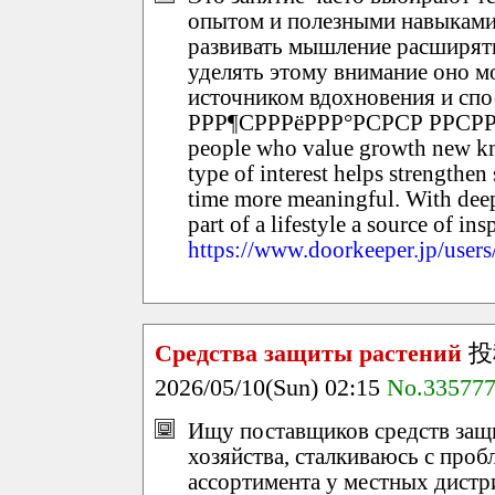
опытом и полезными навыками
развивать мышление расширять
уделять этому внимание оно м
источником вдохновения и сп
РРР¶СРРРёРРР°РСРСР РРСРРРРРР
people who value growth new kn
type of interest helps strengthen
time more meaningful. With dee
part of a lifestyle a source of in
https://www.doorkeeper.jp/user
Средства защиты растений
投
2026/05/10(Sun) 02:15
No.33577
Ищу поставщиков средств защ
хозяйства, сталкиваюсь с про
ассортимента у местных дистр