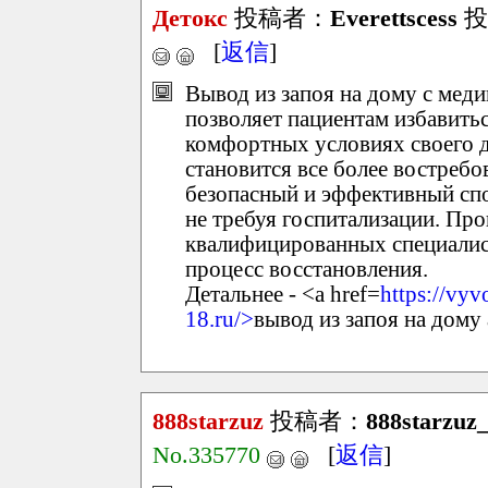
Детокс
投稿者：
Everettscess
投稿
[
返信
]
Вывод из запоя на дому с меди
позволяет пациентам избавитьс
комфортных условиях своего д
становится все более востребо
безопасный и эффективный спо
не требуя госпитализации. Пр
квалифицированных специалист
процесс восстановления.
Детальнее - <a href=
https://vy
18.ru/>
вывод из запоя на дому
888starzuz
投稿者：
888starzuz_
No.335770
[
返信
]