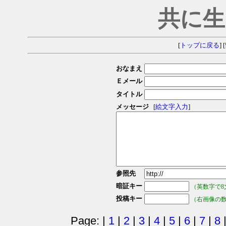
共に生
[
トップに戻る
] [
おなまえ
Ｅメール
タイトル
メッセージ
[
絵文字入力
]
参照先
暗証キー
（英数字で8
投稿キー
（右画像の
Page: |
1
|
2
|
3
|
4
|
5
|
6
|
7
|
8