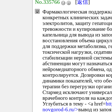
No.335766
[
返信
]
Фармакологическая поддержка 
конкретных клинических задач
электролитов, защиту гепатоц
тревожности и купирование бо
капельница для вывода из зап
восстановления объема цирку
для поддержки метаболизма, г
токсической нагрузки, седати
стабилизации нервной систем
абстиненции могут назначатьс
нейромедиаторного обмена, од
контролируется. Дозировки ко
динамики показателей, что об
терапии без перегрузки органи
Стармед исключают универсал
врачебного контроля на каждо
Углубиться в тему - <a href=
ht
novgorod-6.ru/>
вывод из запо