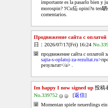
importante es la pasarlo bien y 
morospin? ｿCu疝 opini?n ten駟s en
comentarios.
Продвижение сайта с оплатой 
日：2026/07/17(Fri) 16:24
No.33
продвижение сайта с оплатой за
sajta-s-oplatoj-za-rezultat.ru>
пр
результат</a> .
Im happy I now signed up
投稿
No.339752
[
返信
]
Momentan spiele neuerdings ein