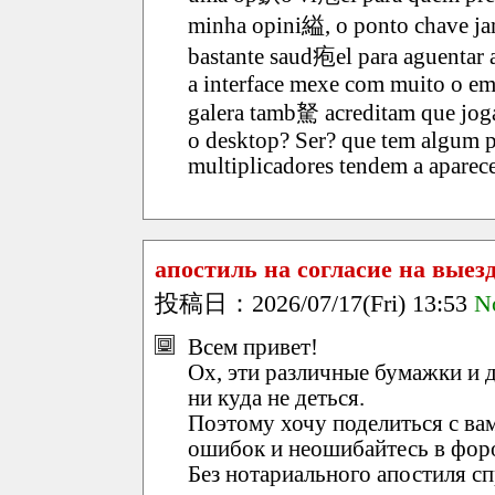
minha opini縊, o ponto chave jam
bastante saud疱el para aguentar 
a interface mexe com muito o em
galera tamb駑 acreditam que jogar
o desktop? Ser? que tem algum 
multiplicadores tendem a aparec
апостиль на согласие на выез
投稿日：2026/07/17(Fri) 13:53
N
Всем привет!
Ох, эти различные бумажки и д
ни куда не деться.
Поэтому хочу поделиться с вам
ошибок и неошибайтесь в фор
Без нотариального апостиля с