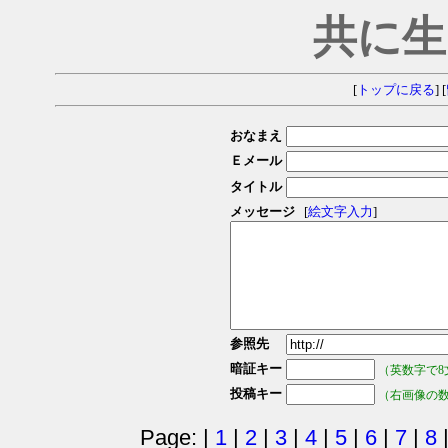
共に生
[
トップに戻る
] [
おなまえ
Ｅメール
タイトル
メッセージ
[
絵文字入力
]
参照先
暗証キー
（英数字で8
投稿キー
（右画像の
Page: |
1
|
2
|
3
|
4
|
5
|
6
|
7
|
8