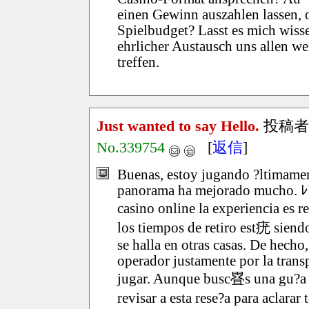
einen Gewinn auszahlen lassen, 
Spielbudget? Lasst es mich wiss
ehrlicher Austausch uns allen we
treffen.
Just wanted to say Hello.
投稿者
No.339754
[
返信
]
Buenas, estoy jugando ?ltimamen
panorama ha mejorado mucho. ﾚl
casino online la experiencia es 
los tiempos de retiro est疣 sien
se halla en otras casas. De hech
operador justamente por la tran
jugar. Aunque busc疂s una gu?a 
revisar a esta rese?a para aclar