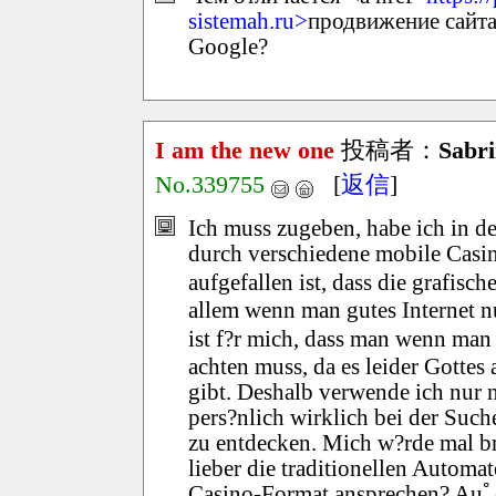
sistemah.ru>
продвижение сайта
Google?
I am the new one
投稿者：
Sabr
No.339755
[
返信
]
Ich muss zugeben, habe ich in der
durch verschiedene mobile Casin
aufgefallen ist, dass die grafisc
allem wenn man gutes Internet n
ist f?r mich, dass man wenn ma
achten muss, da es leider Gottes
gibt. Deshalb verwende ich nur
pers?nlich wirklich bei der Such
zu entdecken. Mich w?rde mal bre
lieber die traditionellen Automa
Casino-Format ansprechen? Auﾟer