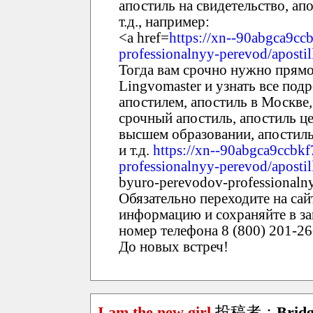
апостиль на свидетельство, ап
т.д., например:
<a href=
https://xn--90abgca9cc
professionalnyy-perevod/apostil
Тогда вам срочно нужно прямо
Lingvomaster и узнать все под
апостилем, апостиль в Москве,
срочный апостиль, апостиль ц
высшем образовании, апостиль
и т.д.
https://xn--90abgca9ccbk
professionalnyy-perevod/apostil
byuro-perevodov-professionalnyy
Обязательно переходите на сай
информацию и сохраняйте в зак
номер телефона 8 (800) 201-26
До новых встреч!
I am the new girl
投稿者：
Bridg