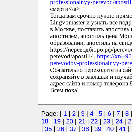
professionalnyy-perevod/apostil
смерти</a>
Тогда вам срочно нужно прямо
Lingvomaster и узнать все под
в Москве, поставить апостиль 
апостилем, апостиль цена Мос
образовании, апостиль на свид
https://переводбюро.рф/perevo
perevod/apostill/ ,
https://xn--
perevodov-professionalnyy-pere
Обязательно переходите на сай
сохраняйте в закладки и изуча
адрес сайта и номер телефона 8
Всем пока!
Page: |
1
|
2
|
3
|
4
|
5
|
6
|
7
|
8
18
|
19
|
20
|
21
|
22
|
23
|
24
|
2
|
35
|
36
|
37
|
38
|
39
|
40
|
41
|