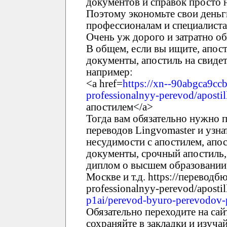
документов и справок просто 
Поэтому экономьте свои деньги
профессионалам и специалиста
Очень уж дорого и затратно о
В общем, если вы ищите, апост
документы, апостиль на свидете
например:
<a href=
https://xn--90abgca9cc
professionalnyy-perevod/apostil
апостилем</a>
Тогда вам обязательно нужно 
переводов Lingvomaster и узна
несудимости с апостилем, апос
документы, срочный апостиль,
диплом о высшем образовании,
Москве и т.д. https://перевод
professionalnyy-perevod/apostill
p1ai/perevod-byuro-perevodov-p
Обязательно переходите на сай
сохраняйте в закладки и изуча