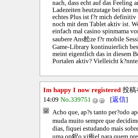
nach, dass echt auf das Feeling 
Ladezeiten heutzutage bei den m
echtes Plus ist f?r mich definiti
noch mit dem Tablet aktiv ist. 
einfach mal casino spinmama vor
saubere Ans舩ze f?r mobile Sessi
Game-Library kontinuierlich bes
meint eigentlich das in diesem Be
Portalen aktiv? Vielleicht k?nnt
Im happy I now registered
投稿
14:09
No.339751
[
返信
]
Acho que, ap?s tanto per?odo ap
muda muito sempre que decidimos
dias, fiquei estudando mais sobr
uma op鈬o vi疱el para quem pref