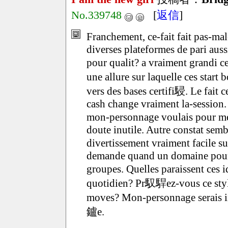
No.339748
[
返信
]
Franchement, ce-fait fait pas-m
diverses plateformes de pari aus
pour qualit? a vraiment grandi ce
une allure sur laquelle ces start
vers des bases certifi駸. Le fait
cash change vraiment la-session. 
mon-personnage voulais pour me
doute inutile. Autre constat sem
divertissement vraiment facile 
demande quand un domaine pourra
groupes. Quelles paraissent ces 
quotidien? Pr馭駻ez-vous ce style
moves? Mon-personnage serais in
鑪e.