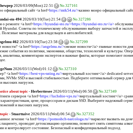
thewpep
2026/03/09(Mon) 22:51
No.327161
ро официальный сайт <a href=
https://mtk54.ru/>
казино монро официальный сай
undai-sto 494
2026/03/10(Tue) 21:54
No.327286
 о ремонте <a href=
https://hyundai-sto.ru/>https://hyundai-sto.ru</a>
обслужива
й Hyundai. Советы по техническому обслуживанию выбору запчастей и экспл
. Полезные материалы для владельцев и автолюбителей.
ngelmu 462
2026/03/10(Tue) 23:58
No.327299
 новости? <a href=
https://angelmu.ru/>
свежие новости</a> главные новости дн
вежие события из политики, экономики, общества, технологий и культуры. Опе
, аналитика, комментарии экспертов и важные факты, которые помогают пони
щее.
rgeNum
2026/03/11(Wed) 01:12
No.327310
р? <a href=
https://best-vps-rating.ru/>
виртуальный хостинг</a> dedicated serv
ми, NVMe SSD и высокой стабильностью. Подберите оптимальный сервер для 
 и высоких нагрузок.
otice about topic
-
Herberttesee
2026/03/11(Wed) 06:50
No.327349
тинги серверов <a href=
https://luchshie-vps.ru/>
виртуальный хостинг</a> срав
 характеристикам, цене, процессорам и дискам SSD. Выберите надежный серве
иложений и высоких нагрузок.
 topic
-
Stuarttaive
2026/03/11(Wed) 06:54
No.327352
анное лечение <a href=
https://pomoshch-narcologa.ru/>
нарколог вызвать на дом
к пациенту, проводит детоксикацию организма, помогает снять симптомы алко
ии и контролирует состояние. Безопасный и конфиденциальный подход.