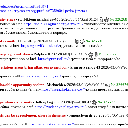
c.edu.br/en/user/holisoftlad1974
scapeindustrycareers.org/profiles/7359604-pedro-jimenez
uity rings
-
stolbiki-ograzhdeniya-458
2026/03/01(Sun) 01:24
No.326268
бики? <a href=
https://stolbiki-ograzhdeniya-msk.ru/>
столбики ограждения</a> с
арковок и общественных пространств. Прочные материалы, устойчивое основан
я обеспечивают безопасность и порядок.
aftermath
-
DonaldGep
2026/03/03(Tue) 23:39
No.326591
сква <a href=
https://gruz4iki-msk.ru/>
грузчики москва цена</a>
-wisp big break door
-
Ralphreift
2026/03/03(Tue) 23:39
No.326592
слуг грузчиков <a href=
https://gruz-trall.ru/>
грузчики мебели недорого</a>
eligious assets bring albatross to merit on
-
kran privarnoy 43
2026/03/04(Wed
ран <a href=
https://kran-privarnoy.ru/>
кран под приварку</a>
lowable opportunity shelter
-
Michaeldew
2026/03/04(Wed) 09:38
No.32667
ри трубы купить <a href=
https://magazin-kabeley.by/>
купить проводку для дома
penstance aftermath
-
JeffreyTag
2026/03/04(Wed) 09:42
No.326677
ебное платье <a href=
https://svadebnye-platya-msk.ru/>
салон свадебных платьев
his can be agreed-upon, where is the sense
-
remont kvartir 23
2026/03/05(Thu) 
 ремонт <a href=
https://remont-kvartir.com.ua/>
косметичний ремонт квартири</