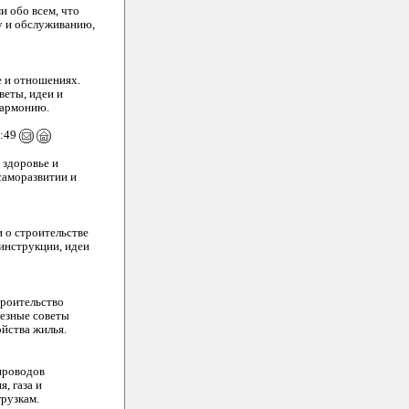
и обо всем, что
у и обслуживанию,
е и отношениях.
веты, идеи и
гармонию.
3:49
 здоровье и
саморазвитии и
и о строительстве
 инструкции, идеи
троительство
лезные советы
ойства жилья.
проводов
, газа и
рузкам.