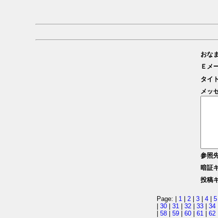
おな
Ｅメ
タイ
メッ
参照
暗証
投稿
Page: |
1
|
2
|
3
|
4
|
5
|
30
|
31
|
32
|
33
|
34
|
58
|
59
|
60
|
61
|
62