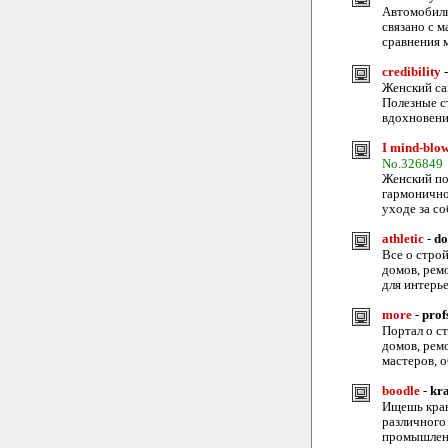
Автомобиль
связано с 
сравнения 
credibility
Женский сай
Полезные ст
вдохновени
I mind-blow
No.326849
Женский по
гармонично
уходе за со
athletic
-
do
Все о строй
домов, рем
для интерь
more
-
prof
Портал о ст
домов, рем
мастеров, 
boodle
-
kr
Ищешь кран
различного
промышленн