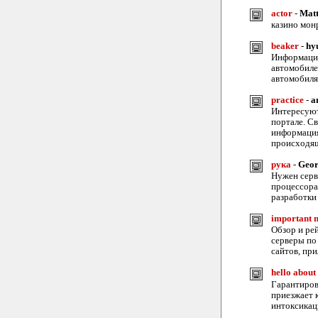
actor
-
Mat
казино мон
beaker
-
hy
Информация
автомобиле
автомобиля
practice
-
a
Интересуют
портале. С
информация
происходя
рука
-
Geo
Нужен серве
процессора
разработки
important n
Обзор и рей
серверы по
сайтов, пр
hello about
Гарантиров
приезжает 
интоксикац