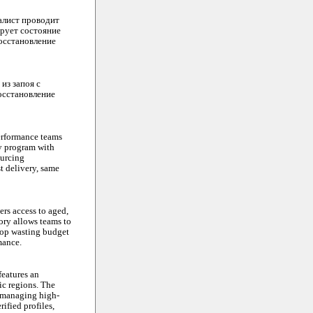
алист проводит
ирует состояние
осстановление
из запоя с
осстановление
erformance teams
lty program with
ourcing
t delivery, same
rs access to aged,
tory allows teams to
Stop wasting budget
mance.
features an
ic regions. The
 managing high-
ified profiles,