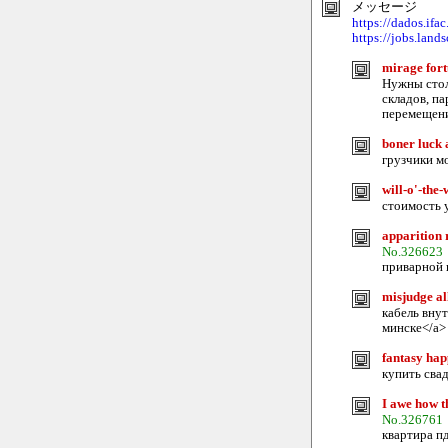
メッセージ
https://dados.ifa
https://jobs.land
mirage fort
Нужны стол
складов, п
перемещени
boner luck 
грузчики мо
will-o'-the
стоимость у
apparition r
No.326623
приварной к
misjudge al
кабель внут
минске</a>
fantasy hap
купить свад
I awe how t
No.326761
квартира пд