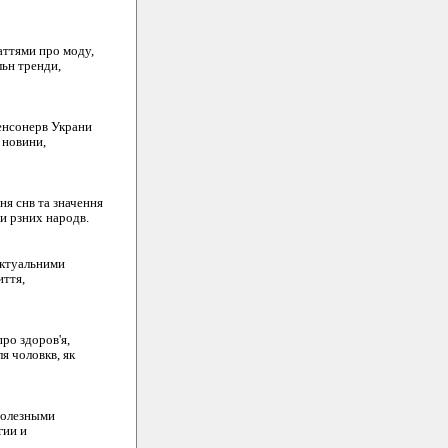
аттями про моду,
льн тренди,
енсонерв Украни
 новини,
я снв та значення
ми рзних народв.
актуальними
иття,
ро здоров'я,
я чоловкв, як
полезными
гии и