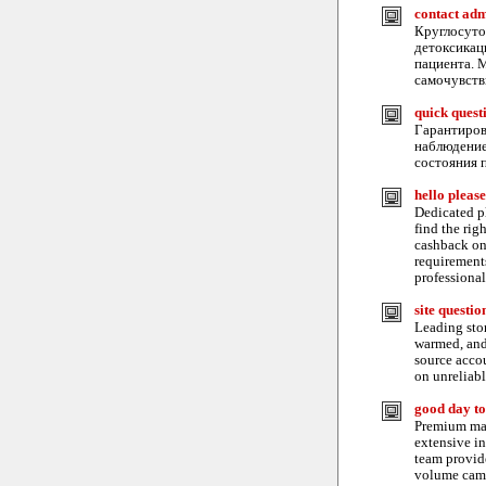
contact ad
Круглосуто
детоксикац
пациента. 
самочувств
quick quest
Гарантиров
наблюдение
состояния 
hello please
Dedicated p
find the rig
cashback on 
requirements
professional
site questi
Leading stor
warmed, and 
source accou
on unreliabl
good day t
Premium mar
extensive in
team provid
volume campa