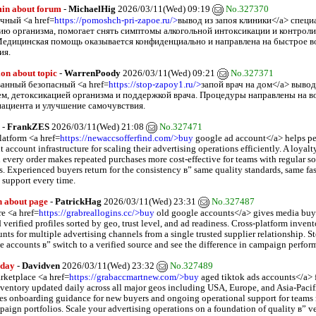
min about forum
-
MichaelHig
2026/03/11(Wed) 09:19
No.327370
чный <a href=
https://pomoshch-pri-zapoe.ru/>
вывод из запоя клиники</a> специ
ию организма, помогает снять симптомы алкогольной интоксикации и контрол
Медицинская помощь оказывается конфиденциально и направлена на быстрое в
ия.
ion about topic
-
WarrenPoody
2026/03/11(Wed) 09:21
No.327371
анный безопасный <a href=
https://stop-zapoy1.ru/>
запой врач на дом</a> вывод 
м, детоксикацией организма и поддержкой врача. Процедуры направлены на в
пациента и улучшение самочувствия.
-
FrankZES
2026/03/11(Wed) 21:08
No.327471
latform <a href=
https://newaccsofferfind.com/>buy
google ad account</a> helps p
ht account infrastructure for scaling their advertising operations efficiently. A loya
every order makes repeated purchases more cost-effective for teams with regular s
. Experienced buyers return for the consistency в” same quality standards, same fas
 support every time.
on about page
-
PatrickHag
2026/03/11(Wed) 23:31
No.327487
e <a href=
https://grabreallogins.cc/>buy
old google accounts</a> gives media buye
verified profiles sorted by geo, trust level, and ad readiness. Cross-platform inven
nts for multiple advertising channels from a single trusted supplier relationship. 
e accounts в” switch to a verified source and see the difference in campaign perfor
oday
-
Davidven
2026/03/11(Wed) 23:32
No.327489
ketplace <a href=
https://grabaccmartnew.com/>buy
aged tiktok ads accounts</a> 
ventory updated daily across all major geos including USA, Europe, and Asia-Pacif
es onboarding guidance for new buyers and ongoing operational support for teams
ign portfolios. Scale your advertising operations on a foundation of quality в” ver