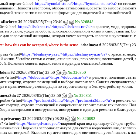
ный портал <a href=
https://hyundai-sto.ru/>https://hyundai-sto.ru</a>
со статьям
машинами. Новости автопрома, обзоры автомобилей, советы по выбору, ремонт
моделей, технологии и полезная информация для водителей и автолюбителей.
-
allsekrets 30
2026/03/05(Thu) 23:49
No.326848
т <a href=
https://allsekrets.ru/>https://allsekrets.ru</a>
о красоте, моде, здоровь
атьи о стиле, уходе за собой, психологии, семейной жизни и саморазвитии. Со
е для современной женщины, которая хочет выглядеть красиво и чувствовать 
er how this can be accepted, where is the sense
-
idealnaya 6
2026/03/05(Thu) 2
ртал <a href=
https://idealnaya-ya.ru/>https://idealnaya-ya.ru</a>
о красоте, моде,
й жизни. Читайте статьи о стиле, отношениях, психологии, воспитании детей, 
бой. Полезные советы, вдохновение и идеи для счастливой жизни.
bdom 92
2026/03/05(Thu) 23:50
No.326850
ке <a href=
https://dobdom.ru/>https://dobdom.ru</a>
и ремонте: полезные стать
онте квартир, отделке помещений и выборе материалов. Советы специалистов,
ера и практические рекомендации по строительству и благоустройству жилья.
smeta3dn 27
2026/03/05(Thu) 23:50
No.326851
ройке <a href=
https://profsmeta3dn.ru/>https://profsmeta3dn.ru</a>
и ремонте: с
онт квартир, отделка помещений и современные строительные технологии. По
обзоры материалов и инструмента, инструкции и идеи для ремонта и благоустр
an privarnoy 32
2026/03/06(Fri) 08:28
No.326892
? <a href=
https://kran-privarnoy.ru/>
шаровой кран под приварку</a> для трубо
 назначения. Надежная запорная арматура для систем водоснабжения, отопления
ых магистралей. Высокая герметичность, долговечность и устойчивость к наг