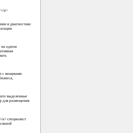
т</a>
нии и диагностике
уатации
я на одном
ративная
мать
ers с мощными
бизнеса,
ните выделенные
р для размещения
</a> специалист
гольной