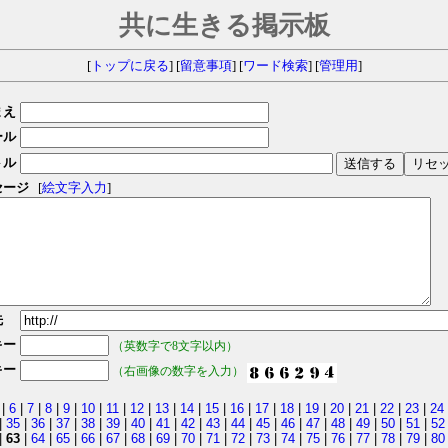
共に生きる掲示板
[
トップに戻る
] [
留意事項
] [
ワード検索
] [
管理用
]
まえ
ール
トル
セージ
[
絵文字入力
]
先
キー
（英数字で8文字以内）
キー
（右画像の数字を入力）
|
6
|
7
|
8
|
9
|
10
|
11
|
12
|
13
|
14
|
15
|
16
|
17
|
18
|
19
|
20
|
21
|
22
|
23
|
24
|
35
|
36
|
37
|
38
|
39
|
40
|
41
|
42
|
43
|
44
|
45
|
46
|
47
|
48
|
49
|
50
|
51
|
52
|
63
|
64
|
65
|
66
|
67
|
68
|
69
|
70
|
71
|
72
|
73
|
74
|
75
|
76
|
77
|
78
|
79
|
80