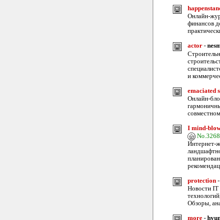
happenstan
Онлайн-жур
финансов д
практическ
actor
-
nesm
Строительн
строительс
специалист
и коммерче
emaciated 
Онлайн-блог
гармоничны
совместном
I mind-blow
No.326
Интернет-ж
ландшафтно
планирован
рекомендац
protection
Новости IT 
технологий
Обзоры, ан
more
-
hyun