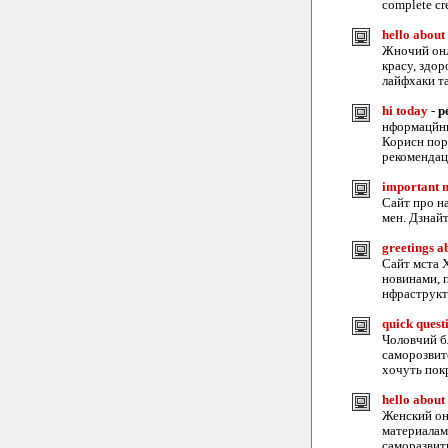
complete cre
hello about
Жночий онл
красу, здор
лайфхаки т
hi today
-
p
нформацйни
Корисн пора
рекомендац
important n
Сайт про н
мен. Дзнайт
greetings a
Сайт мста 
новинами, 
нфраструкту
quick quest
Чоловчий бл
саморозвито
хочуть пок
hello about
Женский он
материалам
саморазвит