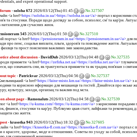
dentials, and expert operational support.
 forum
-
soloha 672
2026/03/12(Thu) 01:45
No.327507
айн <a href=
https://soloha.in.ua/>https://soloha.in.ua</a>
портал з корисними ст
ов'я та стосунки. Поради щодо догляду за собою, психолог, см' та кар'ри. Актуа
а натхнення для сучасних жнок.
ensioneram 545
2026/03/12(Thu) 01:50
No.327510
й портал <a href=
https://pensioneram.in.ua/>https://pensioneram.in.ua</a>
для п
ди про пенс, соцальн виплати, пльги, здоров'я та повсякденне життя. Актуальн
 фахвцв та прост пояснення важливих змн законодавства.
otice about discussion
-
DavidDub
2026/03/12(Thu) 04:48
No.327535
ародн прикмети <a href=
https://zefirka.net.ua/>https://zefirka.net.ua</a>
тлумаченн
еся, що означають сни, як трактуються прикмети та як традиц пов'язан з свята
bout topic
-
Patrickvar
2026/03/12(Thu) 04:56
No.327537
Хмельницький <a href=
https://faine-misto.km.ua/>https://faine-misto.km.ua</a>
з 
подями та корисною нформацю для мешканцв та гостей. Дзнайтеся про мське ж
ру, культуру, заходи, органзац та важлив под мста.
ion about page
-
Ramonaluts
2026/03/12(Thu) 04:58
No.327539
ог <a href=
https://u-kuma.com/>https://u-kuma.com</a>
з корисними порадами п
к, фнанси, стосунки та кар'ру. Публкумо цкав статт, лайфхаки та рекомендац дл
ращити сво життя.
 post
-
krasotka 943
2026/03/12(Thu) 18:32
No.327605
лайн <a href=
https://krasotka-fl.com.ua/>https://krasotka-fl.com.ua</a>
портал с 
и о красоте, здоровье, моде и отношениях. Советы по уходу за собой, психоло
ию для современной женщины.