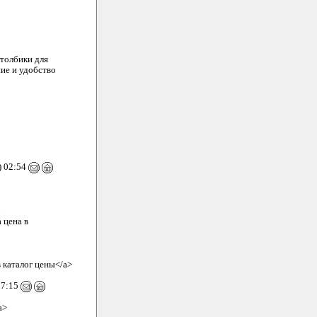
толбики для
ие и удобство
) 02:54
6
 цена в
 каталог цены</a>
07:15
a>