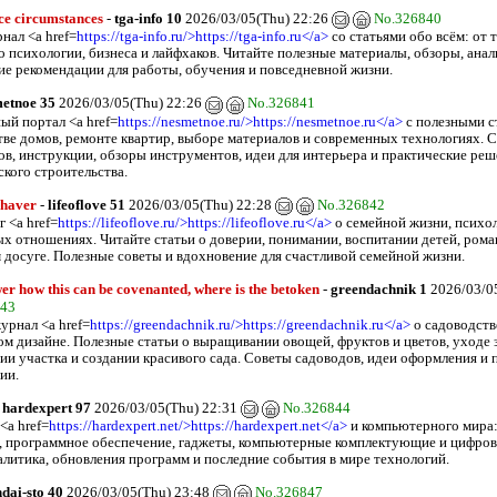
ce circumstances
-
tga-info 10
2026/03/05(Thu) 22:26
No.326840
нал <a href=
https://tga-info.ru/>https://tga-info.ru</a>
со статьями обо всём: от 
о психологии, бизнеса и лайфхаков. Читайте полезные материалы, обзоры, анал
ие рекомендации для работы, обучения и повседневной жизни.
etnoe 35
2026/03/05(Thu) 22:26
No.326841
ый портал <a href=
https://nesmetnoe.ru/>https://nesmetnoe.ru</a>
с полезными с
тве домов, ремонте квартир, выборе материалов и современных технологиях. 
ов, инструкции, обзоры инструментов, идеи для интерьера и практические реш
ского строительства.
shaver
-
lifeoflove 51
2026/03/05(Thu) 22:28
No.326842
 <a href=
https://lifeoflove.ru/>https://lifeoflove.ru</a>
о семейной жизни, психо
х отношениях. Читайте статьи о доверии, понимании, воспитании детей, рома
 досуге. Полезные советы и вдохновение для счастливой семейной жизни.
er how this can be covenanted, where is the betoken
-
greendachnik 1
2026/03/0
843
урнал <a href=
https://greendachnik.ru/>https://greendachnik.ru</a>
о садоводств
м дизайне. Полезные статьи о выращивании овощей, фруктов и цветов, уходе 
ии участка и создании красивого сада. Советы садоводов, идеи оформления и 
ии.
-
hardexpert 97
2026/03/05(Thu) 22:31
No.326844
<a href=
https://hardexpert.net/>https://hardexpert.net</a>
и компьютерного мира:
, программное обеспечение, гаджеты, компьютерные комплектующие и цифров
алитика, обновления программ и последние события в мире технологий.
dai-sto 40
2026/03/05(Thu) 23:48
No.326847