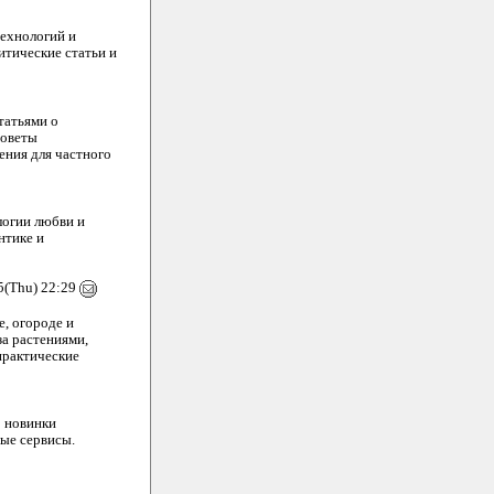
технологий и
итические статьи и
татьями о
Советы
ения для частного
логии любви и
нтике и
5(Thu) 22:29
е, огороде и
за растениями,
практические
 новинки
ые сервисы.