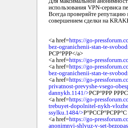
Для максимальной анонимност
использования VPN-сервиса пе
Всегда проверяйте репутацию 
совершением сделки на KRAK
<a href=
https://go-pressforum.c
bez-ogranichenii-stan-te-svobo
РСР°РРР</a>
<a href=
https://go-pressforum.
<a href=
https://go-pressforum.c
bez-ogranichenii-stan-te-svobo
<a href=
https://go-pressforum.c
privatnost-prevyshe-vsego-obes
dannykh.1141/>
РСР°РРР РРРС
<a href=
https://go-pressforum.c
trebuyet-dopolnitel-nykh-vlozhe
ssylku.1484/>
Р°РССР°РСРР°С 
<a href=
https://go-pressforum.c
anonimnyi-shlyuz-v-set-bezopas