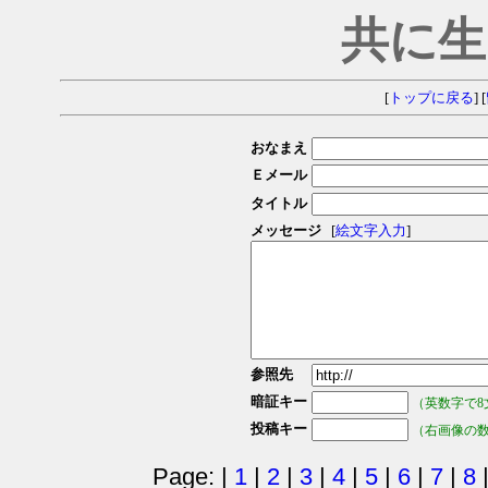
共に生
[
トップに戻る
] [
おなまえ
Ｅメール
タイトル
メッセージ
[
絵文字入力
]
参照先
暗証キー
（英数字で8
投稿キー
（右画像の
Page: |
1
|
2
|
3
|
4
|
5
|
6
|
7
|
8