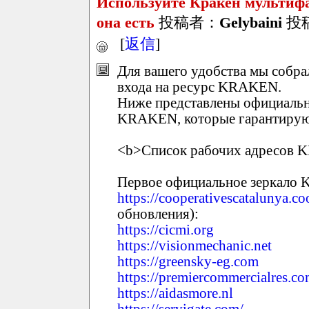
Используйте Кракен мультиф
она есть
投稿者：
Gelybaini
投稿日
[
返信
]
Для вашего удобства мы собр
входа на ресурс KRAKEN.
Ниже представлены официальн
KRAKEN, которые гарантирую
<b>Список рабочих адресов 
Первое официальное зеркал
https://cooperativescatalunya.co
обновления):
https://cicmi.org
https://visionmechanic.net
https://greensky-eg.com
https://premiercommercialres.c
https://aidasmore.nl
https://servigate.com/