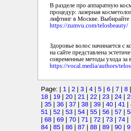
В разделе про аппаратную кос
процедур: лазерная косметоло
лифтинг в Москве. Выбирайте 
https://zumvu.com/telosbeauty/
Здоровье волос начинается с к
на сайте представлена эстетич
современные методы ухода за
https://vocal.media/authors/telo
Page: |
1
|
2
|
3
|
4
|
5
|
6
|
7
|
8
18
|
19
|
20
|
21
|
22
|
23
|
24
|
2
|
35
|
36
|
37
|
38
|
39
|
40
|
41
|
51
|
52
|
53
|
54
|
55
|
56
|
57
|
5
|
68
|
69
|
70
|
71
|
72
|
73
|
74
|
84
|
85
|
86
|
87
|
88
|
89
|
90
|
9