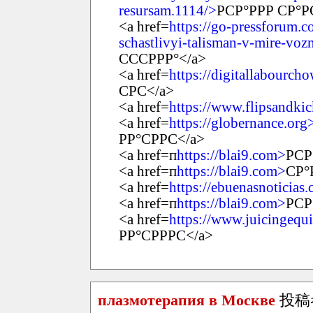
resursam.1114/>
РСР°РРР СР°Р
<a href=
https://go-pressforum.c
schastlivyi-talisman-v-mire-vo
СССРРР°</a>
<a href=
https://digitallabourc
СРС</a>
<a href=
https://www.flipsandki
<a href=
https://globernance.org
РР°СРРС</a>
<a href=п
https://blai9.com>
РСР
<a href=п
https://blai9.com>
СР°
<a href=
https://ebuenasnoticia
<a href=п
https://blai9.com>
РСР
<a href=
https://www.juicingeq
РР°СРРРС</a>
плазмотерапия в Москве
投稿